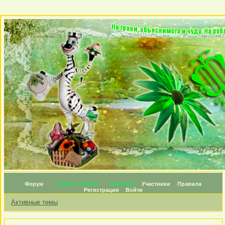
Форум
Личные топики
Награды
Участники
Правила
Регистрация
Войти
Активные темы