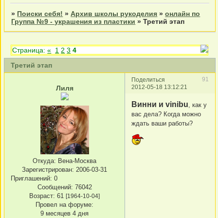
»
Поиски себя!
»
Архив школы рукоделия
»
онлайн по
Группа №9 - украшения из пластики
»
Третий этап
Страница:
«
1
2
3
4
Третий этап
91
Поделиться
2012-05-18 13:12:21
Лиля
Винни и vinibu
, как у
вас дела? Когда можно
ждать ваши работы?
Откуда:
Вена-Москва
Зарегистрирован
: 2006-03-31
Приглашений:
0
Сообщений:
76042
Возраст:
61
[1964-10-04]
Провел на форуме:
9 месяцев 4 дня