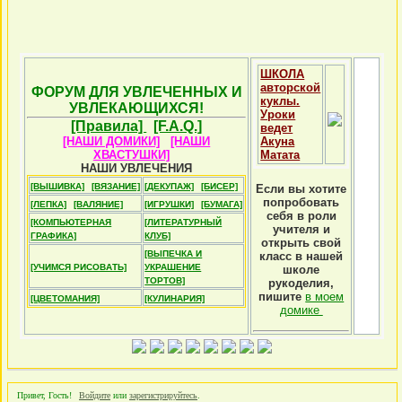
ШКОЛА
авторской
ФОРУМ ДЛЯ УВЛЕЧЕННЫХ И
куклы.
УВЛЕКАЮЩИХСЯ!
Уроки
[Правила]
[F.A.Q.]
ведет
[НАШИ ДОМИКИ]
[НАШИ
Акуна
ХВАСТУШКИ]
Матата
НАШИ УВЛЕЧЕНИЯ
[ВЫШИВКА]
[ВЯЗАНИЕ]
[ДЕКУПАЖ]
[БИСЕР]
Если вы хотите
попробовать
[ЛЕПКА]
[ВАЛЯНИЕ]
[ИГРУШКИ]
[БУМАГА]
себя в роли
[КОМПЬЮТЕРНАЯ
[ЛИТЕРАТУРНЫЙ
учителя и
ГРАФИКА]
КЛУБ]
открыть свой
[ВЫПЕЧКА И
класс в нашей
[УЧИМСЯ РИСОВАТЬ]
УКРАШЕНИЕ
школе
ТОРТОВ]
рукоделия,
пишите
в моем
[ЦВЕТОМАНИЯ]
[КУЛИНАРИЯ]
домике
Привет, Гость!
Войдите
или
зарегистрируйтесь
.