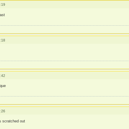
:19
ast
:18
:42
ique
:26
s scratched out