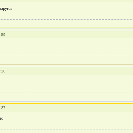
papyrus
:59
:26
k
:27
ed