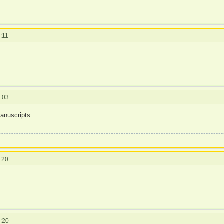
:11
:03
anuscripts
:20
:20