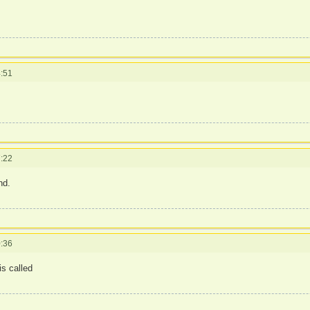
:51
:22
nd.
:36
is called