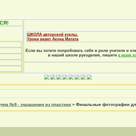
СЯ!
ШКОЛА авторской куклы.
Уроки ведет Акуна Матата
Если вы хотите попробовать себя в роли учителя и от
в нашей школе рукоделия, пишите
в моем д
уппа №9 - украшения из пластики
»
Финальные фотографии дл