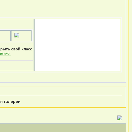
крыть свой класс
омике
я галереи