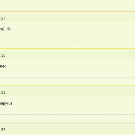
:27
ra). IN
:10
aned
:21
papyrus
:55