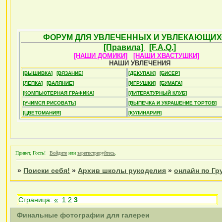
ФОРУМ ДЛЯ УВЛЕЧЕННЫХ И УВЛЕКАЮЩИХ
[Правила]
[F.A.Q.]
[НАШИ ДОМИКИ]
[НАШИ ХВАСТУШКИ]
НАШИ УВЛЕЧЕНИЯ
[ВЫШИВКА]
[ВЯЗАНИЕ]
[ДЕКУПАЖ]
[БИСЕР]
[ЛЕПКА]
[ВАЛЯНИЕ]
[ИГРУШКИ]
[БУМАГА]
[КОМПЬЮТЕРНАЯ ГРАФИКА]
[ЛИТЕРАТУРНЫЙ КЛУБ]
[УЧИМСЯ РИСОВАТЬ]
[ВЫПЕЧКА И УКРАШЕНИЕ ТОРТОВ]
[ЦВЕТОМАНИЯ]
[КУЛИНАРИЯ]
Привет, Гость!
Войдите
или
зарегистрируйтесь
.
»
Поиски себя!
»
Архив школы рукоделия
»
онлайн по Гр
Страница:
«
1
2
3
Финальные фотографии для галереи