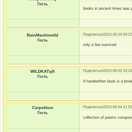
Гость
books in ancient times was 
Поделиться
2023-05-29 00:37
RainMachinetld
Гость
only a few survived.
Поделиться
2023-06-02 03:24
WILDKATqft
Гость
A handwritten book is a boo
Поделиться
2023-06-04 21:51
Carpetbun
Гость
collection of poems compos