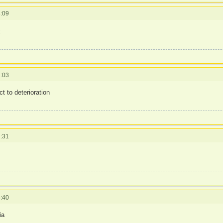
:09
k
:03
t to deterioration
:31
:40
ia