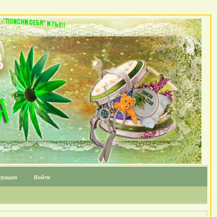
трация
Войти