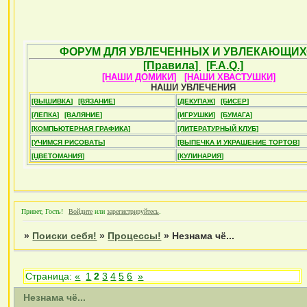
ФОРУМ ДЛЯ УВЛЕЧЕННЫХ И УВЛЕКАЮЩИХ
[Правила]
[F.A.Q.]
[НАШИ ДОМИКИ]
[НАШИ ХВАСТУШКИ]
НАШИ УВЛЕЧЕНИЯ
[ВЫШИВКА]
[ВЯЗАНИЕ]
[ДЕКУПАЖ]
[БИСЕР]
[ЛЕПКА]
[ВАЛЯНИЕ]
[ИГРУШКИ]
[БУМАГА]
[КОМПЬЮТЕРНАЯ ГРАФИКА]
[ЛИТЕРАТУРНЫЙ КЛУБ]
[УЧИМСЯ РИСОВАТЬ]
[ВЫПЕЧКА И УКРАШЕНИЕ ТОРТОВ]
[ЦВЕТОМАНИЯ]
[КУЛИНАРИЯ]
Привет, Гость!
Войдите
или
зарегистрируйтесь
.
»
Поиски себя!
»
Процессы!
»
Незнама чё...
Страница:
«
1
2
3
4
5
6
»
Незнама чё...