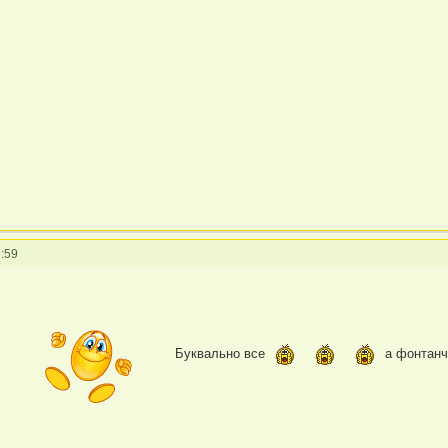
:59
Буквально все
а фонтанчи