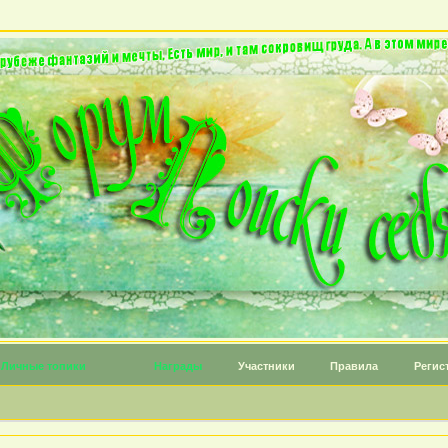
Личные топики
Награды
Участники
Правила
Регис