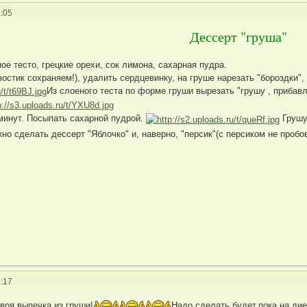
:05
Дессерт "груша"
ое тесто, грецкие орехи, сок лимона, сахарная пудра.
остик сохраняем!), удалить сердцевинку, на груше нарезать "бороздки"
Из слоеного теста по форме груши вырезать "грушу , прибавл
 минут. Посыпать сахарной пудрой.
Грушу 
жно сделать дессерт "Яблочко" и, наверно, "персик"(с персиком не пробо
:17
воя выпечка из груши!
Надо сделать будет,пока на дие