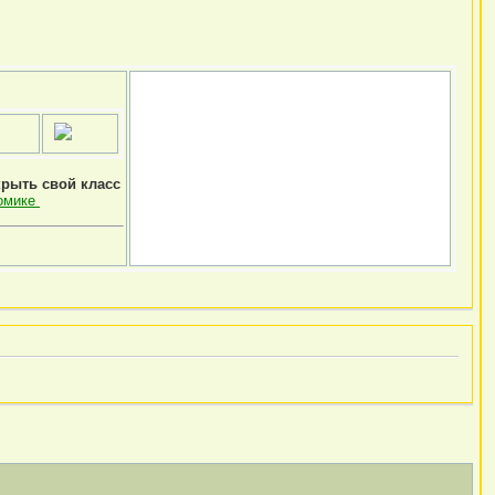
крыть свой класс
омике