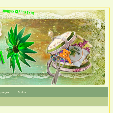
трация
Войти