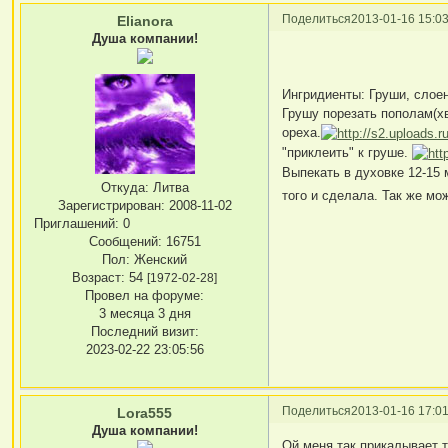
Поделиться
2013-01-16 15:03
Elianora
Душа компании!
Ингридиенты: Груши, слоен
Грушу порезать пополам(хв
ореха.
"приклеить" к груше.
Выпекать в духовке 12-15
Откуда:
Литва
того и сделала. Так же мо
Зарегистрирован
: 2008-11-02
Приглашений:
0
Сообщений:
16751
Пол:
Женский
Возраст:
54
[1972-02-28]
Провел на форуме:
3 месяца 3 дня
Последний визит:
2023-02-22 23:05:56
Поделиться
2013-01-16 17:01
Lora555
Душа компании!
Ой,меня так прикалывает т