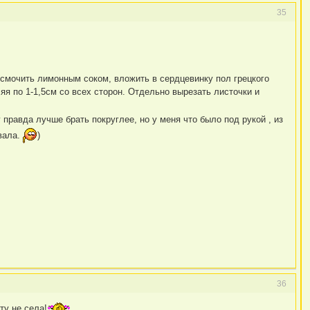
35
, смочить лимонным соком, вложить в сердцевинку пол грецкого
яя по 1-1,5см со всех сторон. Отдельно вырезать листочки и
правда лучше брать покруглее, но у меня что было под рукой , из
вала.
)
36
ту не села!