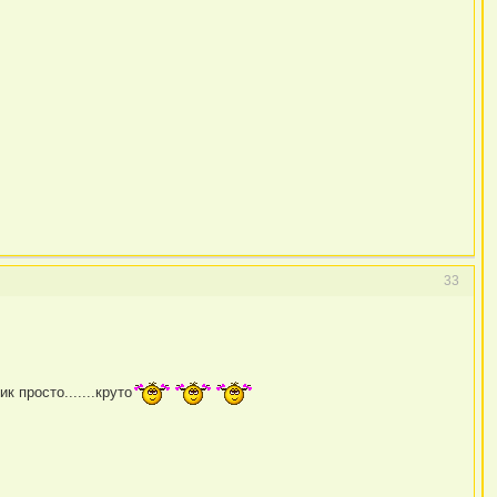
33
к просто.......круто