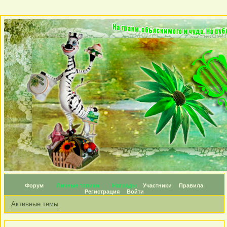
Форум
Личные топики
Награды
Участники
Правила
Регистрация
Войти
Активные темы