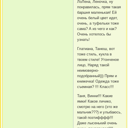
ЛоЛена, Леночка, ну
понравилась, прям такая
баршня маленькая! Ей
очень белый цвет идет,
очень, а туфельки тоже
сама? А из чего и как?
Очень хотелось бы
узнать!
Глатиана, Танюш, вот
тоже стиль, кукла в
твоем стиле! Утонченое
лицо, Наряд такой
неимоверно-
подобранный))) Прям и
книжечка! Одежда тоже
съемная? !!! Класс!!!
Таня, Винни!!! Какие
ямки! Какое личико,
смотрю на него (это же
мальчик???) и улыбаюсь,
такой позтифффф!!!
Даже лысенький очень