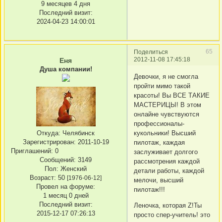
9 месяцев 4 дня
Последний визит:
2024-04-23 14:00:01
65
Поделиться
2012-11-08 17:45:18
Еня
Душа компании!
Девочки, я не смогла
пройти мимо такой
красоты! Вы ВСЕ ТАКИЕ
МАСТЕРИЦЫ! В этом
онлайне чувствуются
профессионалы-
Откуда:
Челябинск
кукольники! Высший
Зарегистрирован
: 2011-10-19
пилотаж, каждая
Приглашений:
0
заслуживает долгого
Сообщений:
3149
рассмотрения каждой
Пол:
Женский
детали работы, каждой
Возраст:
50
[1976-06-12]
мелочи, высший
Провел на форуме:
пилотаж!!!
1 месяц 0 дней
Последний визит:
Леночка, которая Z!Ты
2015-12-17 07:26:13
просто спер-учитель! это