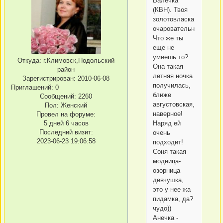
Валечка
(КВН). Твоя
золотовласка
очаровательна!
Что же ты
еще не
умеешь то?
Откуда:
г.Климовск,Подольский
Она такая
район
летняя ночка
Зарегистрирован
: 2010-06-08
получилась,
Приглашений:
0
ближе
Сообщений:
2260
августовская,
Пол:
Женский
наверное!
Провел на форуме:
5 дней 6 часов
Наряд ей
Последний визит:
очень
2023-06-23 19:06:58
подходит!
Соня такая
модница-
озорница
девчушка,
это у нее жа
пидамка, да?
чудо))
Анечка -