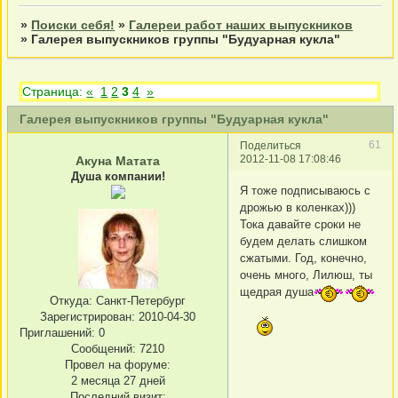
»
Поиски себя!
»
Галереи работ наших выпускников
»
Галерея выпускников группы "Будуарная кукла"
Страница:
«
1
2
3
4
»
Галерея выпускников группы "Будуарная кукла"
61
Поделиться
2012-11-08 17:08:46
Акуна Матата
Душа компании!
Я тоже подписываюсь с
дрожью в коленках)))
Тока давайте сроки не
будем делать слишком
сжатыми. Год, конечно,
очень много, Лилюш, ты
щедрая душа
Откуда:
Санкт-Петербург
Зарегистрирован
: 2010-04-30
Приглашений:
0
Сообщений:
7210
Провел на форуме:
2 месяца 27 дней
Последний визит: