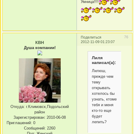
Умница!!!!
76
Поделиться
2012-11-09 01:23:07
КВН
Душа компании!
Лиля
написал(а):
Лилюш,
прежде чем
тему
открывать
хотелось бы
узнать, ктоме
тебя и меня
Откуда:
г.Климовск,Подольский
кто-то еще
район
будет
Зарегистрирован
: 2010-06-08
лепить?
Приглашений:
0
Сообщений:
2260
Пол:
Женский