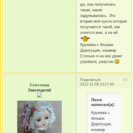
да, она получилась
такая, какая
задумывалась. Это
вторая моя кукла которая
получается такой, как
хочется мне, а не ей
Кружева с блошки.
Дорогущие, кошмар.
Столько я на них денег
угробила, ужастик
69
Поделиться
2012-11-08 23:17:43
Сvетлана
Завсегдатай
Лиля
написал(а):
Кружева с
блошки.
Дорогущие,
кошмар.