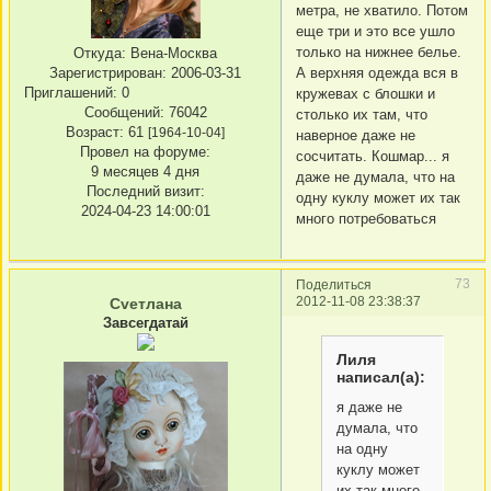
метра, не хватило. Потом
еще три и это все ушло
только на нижнее белье.
Откуда:
Вена-Москва
А верхняя одежда вся в
Зарегистрирован
: 2006-03-31
Приглашений:
0
кружевах с блошки и
Сообщений:
76042
столько их там, что
Возраст:
61
[1964-10-04]
наверное даже не
Провел на форуме:
сосчитать. Кошмар... я
9 месяцев 4 дня
даже не думала, что на
Последний визит:
одну куклу может их так
2024-04-23 14:00:01
много потребоваться
73
Поделиться
2012-11-08 23:38:37
Сvетлана
Завсегдатай
Лиля
написал(а):
я даже не
думала, что
на одну
куклу может
их так много