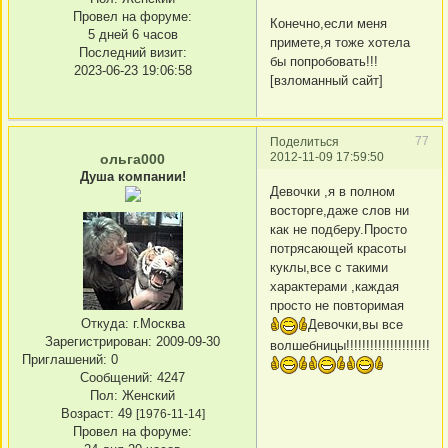
Провел на форуме:
Конечно,если меня
5 дней 6 часов
примете,я тоже хотела
Последний визит:
бы попробовать!!!
2023-06-23 19:06:58
[взломанный сайт]
77
Поделиться
2012-11-09 17:59:50
ольга000
Душа компании!
Девочки ,я в полном
восторге,даже слов ни
как не подберу.Просто
потрясающей красоты
куклы,все с такими
характерами ,каждая
просто не повторимая
Откуда:
г.Москва
Девочки,вы все
Зарегистрирован
: 2009-09-30
волшебницы!!!!!!!!!!!!!!!!!!!!!!!!!!
Приглашений:
0
Сообщений:
4247
Пол:
Женский
Возраст:
49
[1976-11-14]
Провел на форуме: