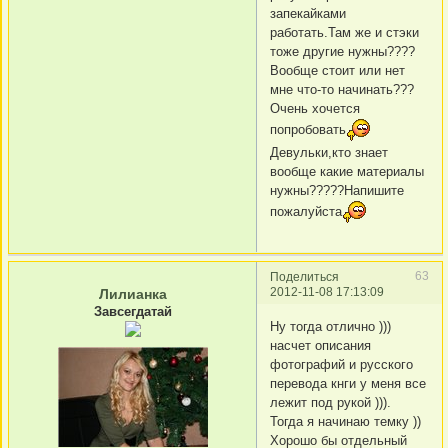
запекайками
работать.Там же и стэки
тоже другие нужны????
Вообще стоит или нет
мне что-то начинать???
Очень хочется
попробовать
Девульки,кто знает
вообще какие материалы
нужны?????Напишите
пожалуйста
63
Поделиться
2012-11-08 17:13:09
Лилианка
Завсегдатай
Ну тогда отлично )))
насчет описания
фотографий и русского
перевода кнги у меня все
лежит под рукой ))).
Тогда я начинаю темку ))
Хорошо бы отдельный