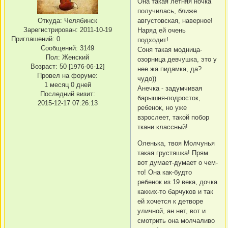
Она такая летняя ночка
получилась, ближе
Откуда:
Челябинск
августовская, наверное!
Зарегистрирован
: 2011-10-19
Наряд ей очень
Приглашений:
0
подходит!
Сообщений:
3149
Соня такая модница-
Пол:
Женский
озорница девчушка, это у
Возраст:
50
[1976-06-12]
нее жа пидамка, да?
Провел на форуме:
чудо))
1 месяц 0 дней
Анечка - задумчивая
Последний визит:
барышня-подросток,
2015-12-17 07:26:13
ребенок, но уже
взрослеет, такой побор
ткани классный!
Оленька, твоя Молчунья
такая грустяшка! Прям
вот думает-думает о чем-
то! Она как-будто
ребенок из 19 века, дочка
какких-то барчуков и так
ей хочется к детворе
уличной, ан нет, вот и
смотрить она молчаливо