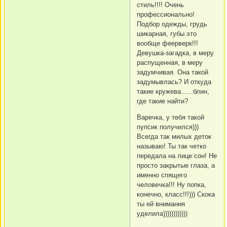
стиль!!!! Очень
профессионально!
Подбор одежды, грудь
шикарная, губы это
вообще феерверк!!!
Девушка-загадка, в меру
распущенная, в меру
задумчивая. Она такой
задумывлась? И откуда
такие кружева......блин,
где такие найти?
Варечка, у тебя такой
пупсик получился)))
Всегда так милых деток
называю! Ты так четко
передала на лице сон! Не
просто закрытые глаза, а
именно спящего
человечка!!! Ну попка,
конечно, класс!!!))) Скока
ты ей внимания
уделила))))))))))))