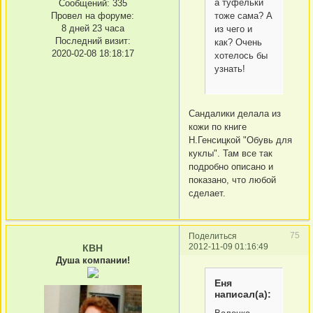
а туфельки
Сообщений:
335
тоже сама? А
Провел на форуме:
8 дней 23 часа
из чего и
Последний визит:
как? Очень
2020-02-08 18:18:17
хотелось бы
узнать!
Сандалики делала из
кожи по книге
Н.Генсицкой "Обувь для
куклы". Там все так
подробно описано и
показано, что любой
сделает.
75
Поделиться
2012-11-09 01:16:49
КВН
Душа компании!
Еня
написал(а):