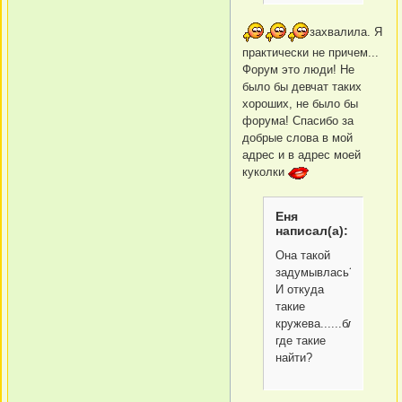
захвалила. Я
практически не причем...
Форум это люди! Не
было бы девчат таких
хороших, не было бы
форума! Спасибо за
добрые слова в мой
адрес и в адрес моей
куколки
Еня
написал(а):
Она такой
задумывлась?
И откуда
такие
кружева......блин,
где такие
найти?