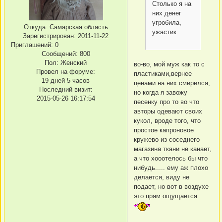
Столько я на
них денег
угробила,
Откуда:
Самарская область
ужастик
Зарегистрирован
: 2011-11-22
Приглашений:
0
Сообщений:
800
Пол:
Женский
во-во, мой муж как то с
Провел на форуме:
пластиками,вернее
19 дней 5 часов
ценами на них смирился,
Последний визит:
но когда я завожу
2015-05-26 16:17:54
песенку про то во что
авторы одевают своих
кукол, вроде того, что
простое капроновое
кружево из соседнего
магазина ткани не канает,
а что хооотелось бы что
нибудь..... ему аж плохо
делается, виду не
подает, но вот в воздухе
это прям ощущается