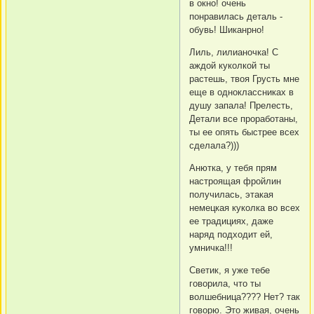
в окно! очень
понравилась деталь -
обувь! Шиканрно!
Лиль, лилианочка! С
аждой куколкой ты
растешь, твоя Грусть мне
еще в одноклассниках в
душу запала! Прелесть,
Детали все проработаны,
ты ее опять быстрее всех
сделала?)))
Анютка, у тебя прям
настроящая фройлин
получилась, этакая
немецкая куколка во всех
ее традициях, даже
наряд подходит ей,
умничка!!!
Светик, я уже тебе
говорила, что ты
волшебница???? Нет? так
говорю. Это живая, очень