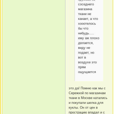
соседнего
магазина
ткани не
канает, а что
хооотелось
бы что
нибудь.....
ему аж плохо
делается,
виду не
подает, но
вот в
воздухе это
прям
ощущается
это да! Помню как мы с
Сережкой по магазинам
ткани в Москве катались
и покупали шелка для
куклы. Он от цен в
прострацию впадал и с