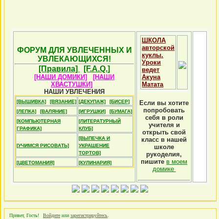
ШКОЛА
авторской
ФОРУМ ДЛЯ УВЛЕЧЕННЫХ И
куклы.
УВЛЕКАЮЩИХСЯ!
Уроки
[Правила]
[F.A.Q.]
ведет
[НАШИ ДОМИКИ]
[НАШИ
Акуна
ХВАСТУШКИ]
Матата
НАШИ УВЛЕЧЕНИЯ
[ВЫШИВКА]
[ВЯЗАНИЕ]
[ДЕКУПАЖ]
[БИСЕР]
Если вы хотите
попробовать
[ЛЕПКА]
[ВАЛЯНИЕ]
[ИГРУШКИ]
[БУМАГА]
себя в роли
[КОМПЬЮТЕРНАЯ
[ЛИТЕРАТУРНЫЙ
учителя и
ГРАФИКА]
КЛУБ]
открыть свой
[ВЫПЕЧКА И
класс в нашей
[УЧИМСЯ РИСОВАТЬ]
УКРАШЕНИЕ
школе
ТОРТОВ]
рукоделия,
пишите
в моем
[ЦВЕТОМАНИЯ]
[КУЛИНАРИЯ]
домике
Привет, Гость!
Войдите
или
зарегистрируйтесь
.