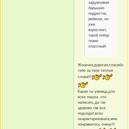
задумчивая
барышня-
подросток,
ребенок, но
уже
взрослеет,
такой побор
ткани
классный!
Женечка,дорогая,спасибо
тебе за твои теплые
слова!!!
Какая ты умница,для
всех нашла ,что
написать,да так
здорово,так все
подходит,всех
охарактеризовала,мне
понравилось очень!!!