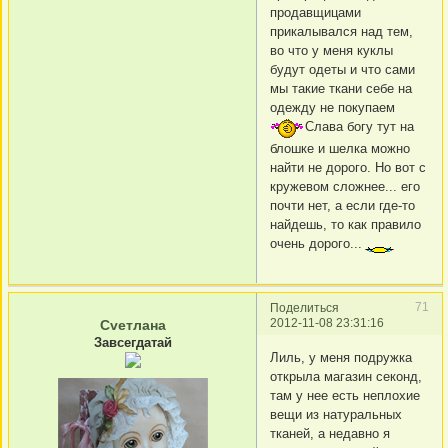
продавщицами
прикалывался над тем,
во что у меня куклы
будут одеты и что сами
мы такие ткани себе на
одежду не покупаем
Слава богу тут на
блошке и шелка можно
найти не дорого. Но вот с
кружевом сложнее... его
почти нет, а если где-то
найдешь, то как правило
очень дорого...
71
Поделиться
2012-11-08 23:31:16
Сvетлана
Завсегдатай
Лиль, у меня подружка
открыла магазин секонд,
там у нее есть неплохие
вещи из натуральных
тканей, а недавно я