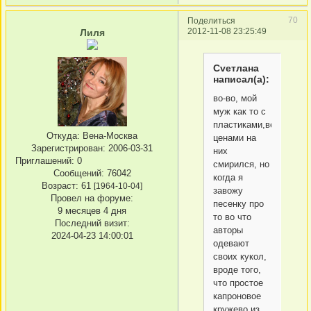
70
Поделиться
2012-11-08 23:25:49
Лиля
Сvетлана
написал(а):
во-во, мой
муж как то с
пластиками,вернее
Откуда:
Вена-Москва
ценами на
Зарегистрирован
: 2006-03-31
них
Приглашений:
0
смирился, но
Сообщений:
76042
когда я
Возраст:
61
[1964-10-04]
завожу
Провел на форуме:
песенку про
9 месяцев 4 дня
то во что
Последний визит:
авторы
2024-04-23 14:00:01
одевают
своих кукол,
вроде того,
что простое
капроновое
кружево из