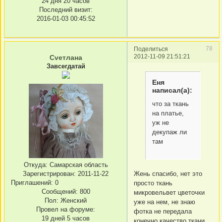
24 дня 20 часов
Последний визит:
2016-01-03 00:45:52
78
Поделиться
2012-11-09 21:51:21
Сvетлана
Завсегдатай
Еня
написал(а):
что за ткань
на платье,
уж не
декупаж ли
там
Откуда:
Самарская область
Жень спасибо, нет это
Зарегистрирован
: 2011-11-22
Приглашений:
0
просто ткань
Сообщений:
800
микровельвет цветочки
Пол:
Женский
уже на нем, не знаю
Провел на форуме:
фотка не передала
19 дней 5 часов
конечно качество ткани,