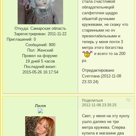
стала счастливой
обладательнецей
салфеточки щедро
обшитой ручными
кружевами, не скажу что
Откуда:
Самарская область
старинными но оч
Зарегистрирован
: 2011-11-22
презентабельными и
Приглашений:
0
теперь у меня почти 3
Сообщений:
800
метра этого богатства
Пол:
Женский
и всего то за 200
Провел на форуме:
рэ.
19 дней 5 часов
Последний визит:
Отредактировано
2015-05-26 16:17:54
Сvетлана (2012-11-08
23:33:24)
72
Поделиться
2012-11-08 23:35:25
Лиля
Свет, у меня на эту куклу
ушло далеко не три
метра кружева. Сперва
купила в магазине два