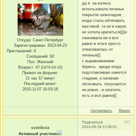
да я на колеса
использовала печенье
покрытое шоколадом,
когда стала обтягивать
мастикой, та ни в какую
не хотела крепиться((((и
смачивала ее и все
Откуда:
Санкт-Петербург
равно в итоге просто
Зарегистрирован
: 2013-04-23
отваливалась от
Приглашений:
0
печенья(((
Сообщений:
50
с выравниванием
Пол:
Женский
борюсь...вроде когда
Возраст:
47
[1979-03-10]
подготавливаю кажется
Провел на форуме:
21 час 57 минут
гладким, а начинаю
Последний визит:
обтягивать получается
2015-11-07 16:03:18
не ровно...и шпатель
есть и все равно(((
Цитировать
Вверх
695
Поделиться
2014-09-19 13:36:01
svetikniz
Активный участник