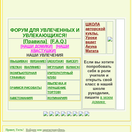
ШКОЛА
авторской
ФОРУМ ДЛЯ УВЛЕЧЕННЫХ И
куклы.
УВЛЕКАЮЩИХСЯ!
Уроки
[Правила]
[F.A.Q.]
ведет
[НАШИ ДОМИКИ]
[НАШИ
Акуна
ХВАСТУШКИ]
Матата
НАШИ УВЛЕЧЕНИЯ
[ВЫШИВКА]
[ВЯЗАНИЕ]
[ДЕКУПАЖ]
[БИСЕР]
Если вы хотите
попробовать
[ЛЕПКА]
[ВАЛЯНИЕ]
[ИГРУШКИ]
[БУМАГА]
себя в роли
[КОМПЬЮТЕРНАЯ
[ЛИТЕРАТУРНЫЙ
учителя и
ГРАФИКА]
КЛУБ]
открыть свой
[ВЫПЕЧКА И
класс в нашей
[УЧИМСЯ РИСОВАТЬ]
УКРАШЕНИЕ
школе
ТОРТОВ]
рукоделия,
пишите
в моем
[ЦВЕТОМАНИЯ]
[КУЛИНАРИЯ]
домике
Привет, Гость!
Войдите
или
зарегистрируйтесь
.