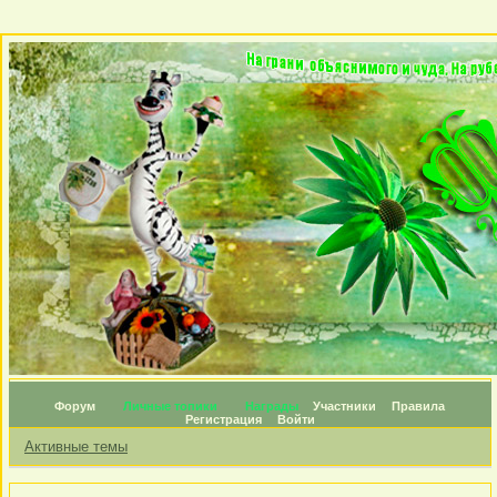
Форум
Личные топики
Награды
Участники
Правила
Регистрация
Войти
Активные темы