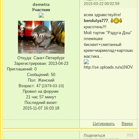
2015-03-22 00:02:59
demetra
Участник
всем здравствуйте!
bendulya777
,
красотень!!!
Мой тортик "Радуга Дэш"
племяшке
бисквит+сметанный
крем+мармелад+картошка+с
мастика...
Откуда:
Санкт-Петербург
Зарегистрирован
: 2013-04-23
Приглашений:
0
Сообщений:
50
Пол:
Женский
Возраст:
47
[1979-03-10]
Провел на форуме:
21 час 57 минут
Последний визит:
2015-11-07 16:03:18
Цитировать
Вверх
703
Поделиться