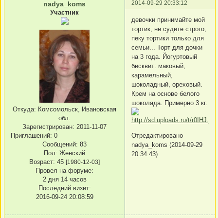
2014-09-29 20:33:12
nadya_koms
Участник
девочки принимайте мой
тортик, не судите строго,
пеку тортики только для
семьи... Торт для дочки
на 3 года. Йогуртовый
бисквит: маковый,
карамельный,
шоколадный, ореховый.
Крем на основе белого
шоколада. Примерно 3 кг.
Откуда:
Комсомольск, Ивановская
обл.
Зарегистрирован
: 2011-11-07
Приглашений:
0
Отредактировано
Сообщений:
83
nadya_koms (2014-09-29
Пол:
Женский
20:34:43)
Возраст:
45
[1980-12-03]
Провел на форуме:
2 дня 14 часов
Последний визит:
2016-09-24 20:08:59