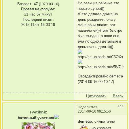
Но реакция ребенка это
Возраст:
47
[1979-03-10]
просто супер)))
Провел на форуме:
А это делала дочке на
21 час 57 минут
день рождения..она у
Последний визит:
2015-11-07 16:03:18
меня пони любит, вот
наваяла ей)))Торт быстро
был съеден, а пони она
ела по одной детальке в
день очень долго))))
Отредактировано demetra
(2014-09-16 00:10:17)
Цитировать
Вверх
693
Поделиться
2014-09-16 09:15:56
svetikniz
Активный участник
demetra
, симпатично
но хромает