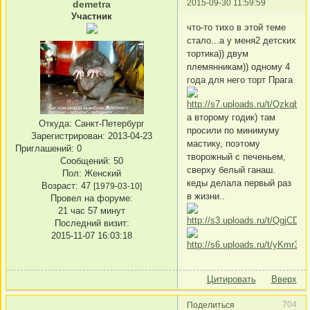
2015-09-30 11:59:59
demetra
Участник
что-то тихо в этой теме
стало...а у меня2 детских
тортика)) двум
племянникам)) одному 4
года для него торт Прага
а второму годик) там
Откуда:
Санкт-Петербург
просили по минимуму
Зарегистрирован
: 2013-04-23
мастику, поэтому
Приглашений:
0
творожный с печеньем,
Сообщений:
50
сверху белый ганаш.
Пол:
Женский
кеды делала первый раз
Возраст:
47
[1979-03-10]
в жизни..
Провел на форуме:
21 час 57 минут
Последний визит:
2015-11-07 16:03:18
Цитировать
Вверх
704
Поделиться