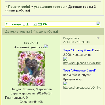
»
Поиски себя!
»
украшение тортов
»
Детские торты 3
(наши работы)
Страница:
«
1
…
22
23
24
Детские торты 3 (наши работы)
691
Поделиться
2014-08-26 11:11:44
svetikniz
Активный участник
Торт "Артему 6 лет!"
вес
2,990, Крещатый яр
Торт "Женечке 5 лет!"
вес 3,300 кг, внутри
Крещатый яр.
Откуда:
Украина, Мариуполь
Зарегистрирован
: 2012-09-14
Приглашений:
0
Сообщений:
408