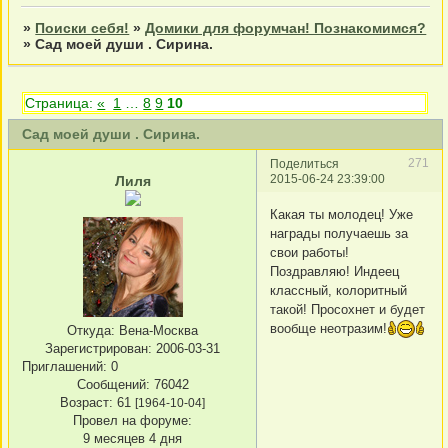
»
Поиски себя!
»
Домики для форумчан! Познакомимся?
»
Сад моей души . Сирина.
Страница:
«
1
…
8
9
10
Сад моей души . Сирина.
271
Поделиться
2015-06-24 23:39:00
Лиля
Какая ты молодец! Уже
награды получаешь за
свои работы!
Поздравляю! Индеец
классный, колоритный
такой! Просохнет и будет
вообще неотразим!
Откуда:
Вена-Москва
Зарегистрирован
: 2006-03-31
Приглашений:
0
Сообщений:
76042
Возраст:
61
[1964-10-04]
Провел на форуме:
9 месяцев 4 дня