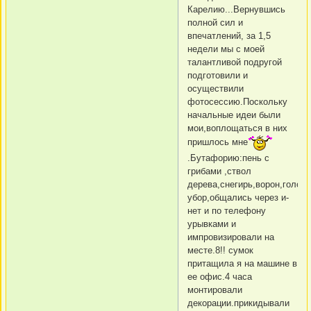
Карелию...Вернувшись
полной сил и
впечатлений, за 1,5
недели мы с моей
талантливой подругой
подготовили и
осуществили
фотосессию.Поскольку
начальные идеи были
мои,воплощаться в них
пришлось мне
.Бутафорию:пень с
грибами ,ствол
дерева,снегирь,ворон,голов
убор,общались через и-
нет и по телефону
урывками и
импровизировали на
месте.8!! сумок
притащила я на машине в
ее офис.4 часа
монтировали
декорации.прикидывали