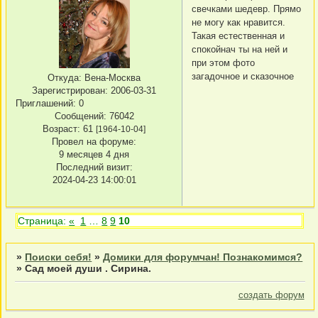
свечками шедевр. Прямо
не могу как нравится.
Такая естественная и
спокойнач ты на ней и
при этом фото
загадочное и сказочное
Откуда:
Вена-Москва
Зарегистрирован
: 2006-03-31
Приглашений:
0
Сообщений:
76042
Возраст:
61
[1964-10-04]
Провел на форуме:
9 месяцев 4 дня
Последний визит:
2024-04-23 14:00:01
Страница:
«
1
…
8
9
10
»
Поиски себя!
»
Домики для форумчан! Познакомимся?
»
Сад моей души . Сирина.
создать форум