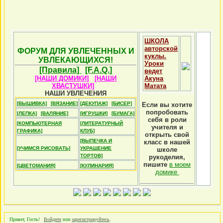
ШКОЛА
авторской
ФОРУМ ДЛЯ УВЛЕЧЕННЫХ И
куклы.
УВЛЕКАЮЩИХСЯ!
Уроки
[Правила]
[F.A.Q.]
ведет
[НАШИ ДОМИКИ]
[НАШИ
Акуна
ХВАСТУШКИ]
Матата
НАШИ УВЛЕЧЕНИЯ
[ВЫШИВКА]
[ВЯЗАНИЕ]
[ДЕКУПАЖ]
[БИСЕР]
Если вы хотите
попробовать
[ЛЕПКА]
[ВАЛЯНИЕ]
[ИГРУШКИ]
[БУМАГА]
себя в роли
[КОМПЬЮТЕРНАЯ
[ЛИТЕРАТУРНЫЙ
учителя и
ГРАФИКА]
КЛУБ]
открыть свой
[ВЫПЕЧКА И
класс в нашей
[УЧИМСЯ РИСОВАТЬ]
УКРАШЕНИЕ
школе
ТОРТОВ]
рукоделия,
пишите
в моем
[ЦВЕТОМАНИЯ]
[КУЛИНАРИЯ]
домике
Привет, Гость!
Войдите
или
зарегистрируйтесь
.