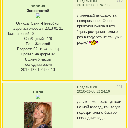
280
Поделиться
2016-02-08 11:41:08
сирина
Завсегдатай
Лилечка,благодарю за
поздравления!Очень
Откуда:
Санкт-Петербург
приятно!Поняла я что
Зарегистрирован
: 2013-01-11
"день рождения только
Приглашений:
0
раз в году-это не так уж и
Сообщений:
776
редко"
.
Пол:
Женский
Возраст:
52
[1974-02-05]
Провел на форуме:
8 дней 6 часов
Последний визит:
2017-12-01 23:44:13
281
Поделиться
2016-02-08 12:24:10
Лиля
да уж... мелькают днюхи,
на мой взгляд, как-то уж
подозрительно быстро
последние годы