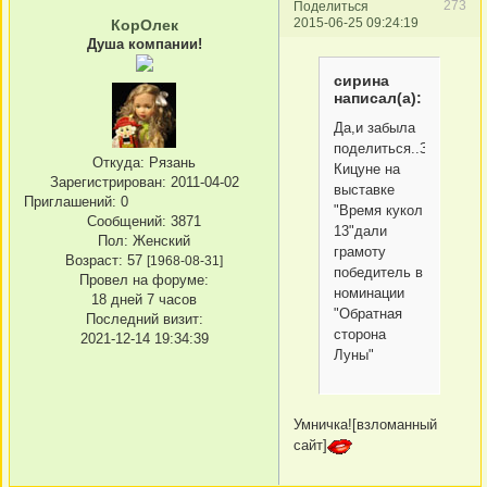
273
Поделиться
2015-06-25 09:24:19
КорОлек
Душа компании!
сирина
написал(а):
Да,и забыла
поделиться..За
Откуда:
Рязань
Кицуне на
Зарегистрирован
: 2011-04-02
выставке
Приглашений:
0
"Время кукол
Сообщений:
3871
13"дали
Пол:
Женский
грамоту
Возраст:
57
[1968-08-31]
победитель в
Провел на форуме:
номинации
18 дней 7 часов
"Обратная
Последний визит:
сторона
2021-12-14 19:34:39
Луны"
Умничка![взломанный
сайт]