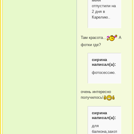
меня
отпустили на
2 дня в
Карелию..
Там красота...
А
фотки где?
сирина
написал(а):
фотосессию.
очень интересно
получилось!
сирина
написал(а):
для
балкона,захотелось