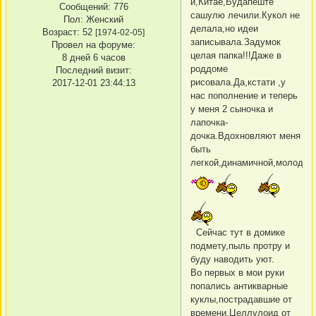
и,Китае,Будапеште
Сообщений:
776
сашулю лечили.Кукол не
Пол:
Женский
делала,но идеи
Возраст:
52
[1974-02-05]
записывала.Задумок
Провел на форуме:
целая папка!!!Даже в
8 дней 6 часов
роддоме
Последний визит:
рисовала.Да,кстати ,у
2017-12-01 23:44:13
нас пополнение и теперь
у меня 2 сыночка и
лапочка-
дочка.Вдохновляют меня
быть
легкой,динамичной,молодой
Сейчас тут в домике
подмету,пыль протру и
буду наводить уют.
Во первых в мои руки
попались антикварные
куклы,пострадавшие от
времени.Целлулоид от