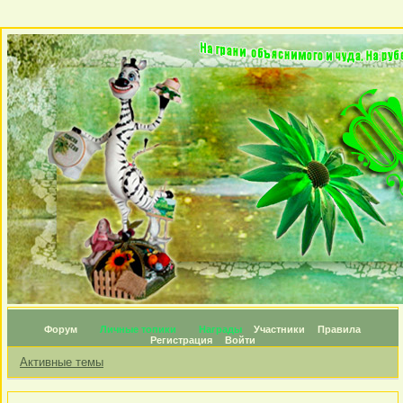
Форум
Личные топики
Награды
Участники
Правила
Регистрация
Войти
Активные темы