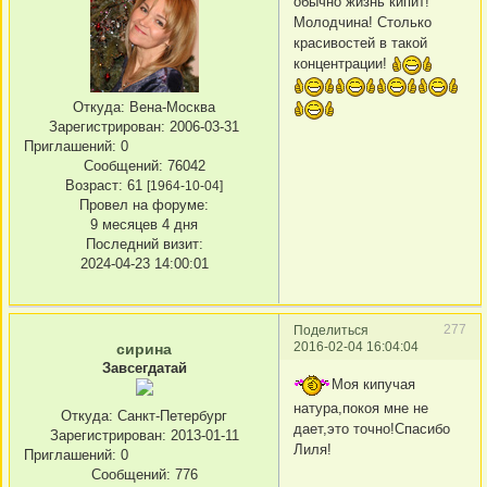
обычно жизнь кипит!
Молодчина! Столько
красивостей в такой
концентрации!
Откуда:
Вена-Москва
Зарегистрирован
: 2006-03-31
Приглашений:
0
Сообщений:
76042
Возраст:
61
[1964-10-04]
Провел на форуме:
9 месяцев 4 дня
Последний визит:
2024-04-23 14:00:01
277
Поделиться
2016-02-04 16:04:04
сирина
Завсегдатай
Моя кипучая
натура,покоя мне не
Откуда:
Санкт-Петербург
дает,это точно!Спасибо
Зарегистрирован
: 2013-01-11
Лиля!
Приглашений:
0
Сообщений:
776