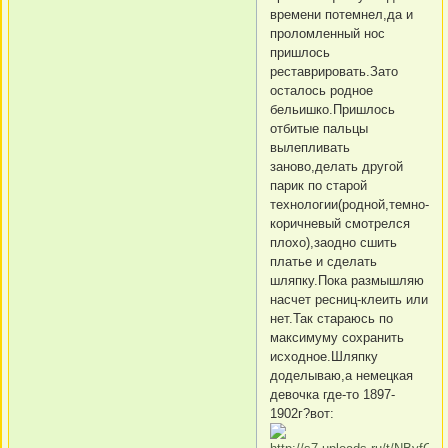
времени потемнел,да и
проломленный нос
пришлось
реставрировать.Зато
осталось родное
бельишко.Пришлось
отбитые пальцы
вылепливать
заново,делать другой
парик по старой
технологии(родной,темно-
коричневый смотрелся
плохо),заодно сшить
платье и сделать
шляпку.Пока размышляю
насчет ресниц-клеить или
нет.Так стараюсь по
максимуму сохранить
исходное.Шляпку
доделываю,а немецкая
девочка где-то 1897-
1902г?вот: