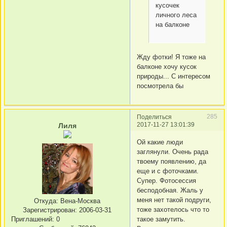
кусочек
личного леса
на балконе
Жду фотки! Я тоже на
балконе хочу кусок
природы... С интересом
посмотрела бы
285
Поделиться
2017-11-27 13:01:39
Лиля
Ой какие люди
заглянули. Очень рада
твоему появлению, да
еще и с фоточками.
Супер. Фотосессия
бесподобная. Жаль у
меня нет такой подруги,
Откуда:
Вена-Москва
тоже захотелось что то
Зарегистрирован
: 2006-03-31
Приглашений:
0
такое замутить.