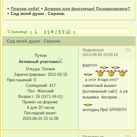
»
Поиски себя!
»
Домики для форумчан! Познакомимся?
»
Сад моей души . Сирина.
Страница:
«
1
…
4
5
6
7
8
9
10
»
Сад моей души . Сирина.
151
Поделиться
2013-09-05 15:03:14
Тутси
Активный участник
ВАУ!!!!!!
Откуда:
Латвия
Зарегистрирован
: 2012-02-15
а этот Атаро кто?
Приглашений:
0
Сообщений:
417
симпотный вышел
Пол:
Женский
[взломанный сайт] а уж
Возраст:
55
[1971-08-01]
вышивка бисером ...
Провел на форуме:
4 дня 20 часов
молодец Ира! БРАВО!!!
Последний визит:
2015-06-24 23:11:08
152
Поделиться