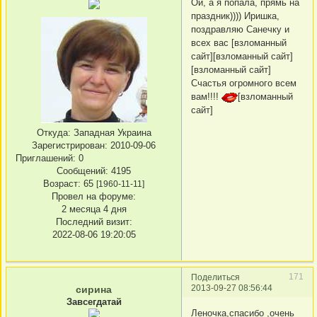
Ой, а я попала, прямь на
праздник)))) Иришка,
поздравляю Санечку и
всех вас [взломанный
сайт][взломанный сайт]
[взломанный сайт]
Счастья огромного всем
вам!!!!
[взломанный
сайт]
Откуда:
Западная Украина
Зарегистрирован
: 2010-09-06
Приглашений:
0
Сообщений:
4195
Возраст:
65
[1960-11-11]
Провел на форуме:
2 месяца 4 дня
Последний визит:
2022-08-06 19:20:05
171
Поделиться
2013-09-27 08:56:44
сирина
Завсегдатай
Леночка,спасибо ,очень