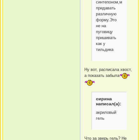
синтепоном,можно
придавать
различную
форму.Это
не на
пуговицу
пришивать
как у
тильдика
Ну вот, расписала хвост,
а показать забыла
сирина
написал(а):
акриловый
гель
Что за зверь гель? Не