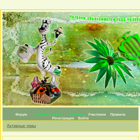
Форум
Личные топики
Награды
Участники
Правила
Регистрация
Войти
Активные темы