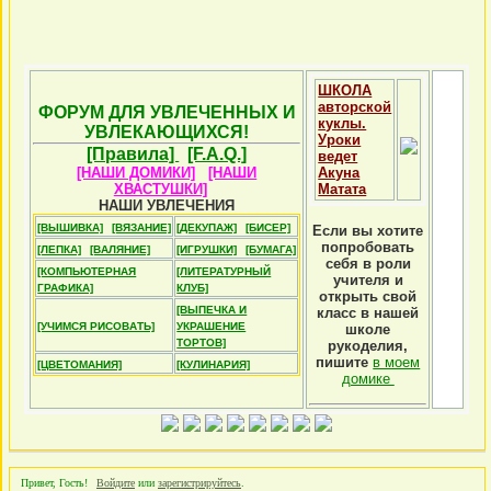
ШКОЛА
авторской
ФОРУМ ДЛЯ УВЛЕЧЕННЫХ И
куклы.
УВЛЕКАЮЩИХСЯ!
Уроки
[Правила]
[F.A.Q.]
ведет
[НАШИ ДОМИКИ]
[НАШИ
Акуна
ХВАСТУШКИ]
Матата
НАШИ УВЛЕЧЕНИЯ
[ВЫШИВКА]
[ВЯЗАНИЕ]
[ДЕКУПАЖ]
[БИСЕР]
Если вы хотите
попробовать
[ЛЕПКА]
[ВАЛЯНИЕ]
[ИГРУШКИ]
[БУМАГА]
себя в роли
[КОМПЬЮТЕРНАЯ
[ЛИТЕРАТУРНЫЙ
учителя и
ГРАФИКА]
КЛУБ]
открыть свой
[ВЫПЕЧКА И
класс в нашей
[УЧИМСЯ РИСОВАТЬ]
УКРАШЕНИЕ
школе
ТОРТОВ]
рукоделия,
пишите
в моем
[ЦВЕТОМАНИЯ]
[КУЛИНАРИЯ]
домике
Привет, Гость!
Войдите
или
зарегистрируйтесь
.