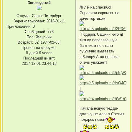
Завсегдатай
Лилечка,спасибо!
Справили скромно :на
Откуда:
Санкт-Петербург
даче тортиком
Зарегистрирован
: 2013-01-11
Приглашений:
0
Сообщений:
776
.Подарок Сашкин -это я!
Пол:
Женский
титьку перевязанную
Возраст:
52
[1974-02-05]
бантиком не стала
Провел на форуме:
публично выдавать
8 дней 6 часов
юбиляру.А он ее пока
Последний визит:
очень уважает!
2017-12-01 23:44:13
]
Начала новую тедди-
доллку:не давал Светин
подарок покоя