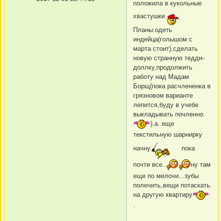
положила в кукольные
хвастушки.
Планы:одеть
индейца(голышом с
марта стоит),сделать
новую странную тедди-
доллку,продолжить
работу над Мадам
Борщ(пока расчлененка в
грязновом варианте
лепится,буду в учебе
выкладывать почленно
).а..еще
текстильную шарнирку
начну.
пока
почти все..
ну там
еще по мелочи...зубы
полечить,вещи потаскать
на другую квартиру
.