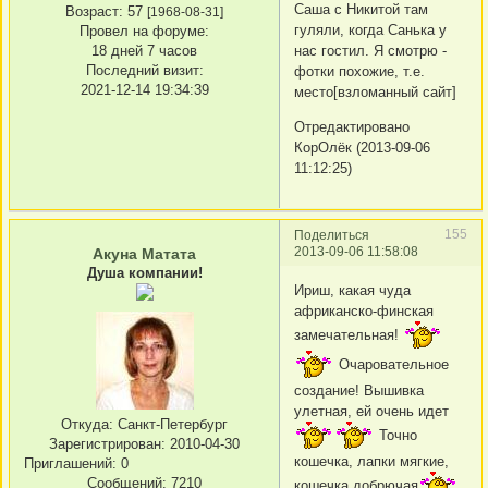
Саша с Никитой там
Возраст:
57
[1968-08-31]
гуляли, когда Санька у
Провел на форуме:
18 дней 7 часов
нас гостил. Я смотрю -
Последний визит:
фотки похожие, т.е.
2021-12-14 19:34:39
место[взломанный сайт]
Отредактировано
КорОлёк (2013-09-06
11:12:25)
155
Поделиться
2013-09-06 11:58:08
Акуна Матата
Душа компании!
Ириш, какая чуда
африканско-финская
замечательная!
Очаровательное
создание! Вышивка
улетная, ей очень идет
Откуда:
Санкт-Петербург
Точно
Зарегистрирован
: 2010-04-30
кошечка, лапки мягкие,
Приглашений:
0
Сообщений:
7210
кошечка добрючая