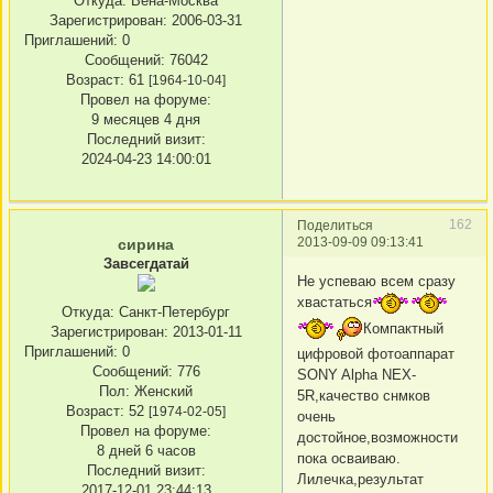
Откуда:
Вена-Москва
Зарегистрирован
: 2006-03-31
Приглашений:
0
Сообщений:
76042
Возраст:
61
[1964-10-04]
Провел на форуме:
9 месяцев 4 дня
Последний визит:
2024-04-23 14:00:01
162
Поделиться
2013-09-09 09:13:41
сирина
Завсегдатай
Не успеваю всем сразу
хвастаться
Откуда:
Санкт-Петербург
Компактный
Зарегистрирован
: 2013-01-11
Приглашений:
0
цифровой фотоаппарат
Сообщений:
776
SONY Alpha NEX-
Пол:
Женский
5R,качество снмков
Возраст:
52
[1974-02-05]
очень
Провел на форуме:
достойное,возможности
8 дней 6 часов
пока осваиваю.
Последний визит:
Лилечка,результат
2017-12-01 23:44:13