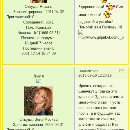
Откуда:
Рязань
Здоровья вам!
Сил
Зарегистрирован
: 2011-04-02
много-много!
Приглашений:
0
радостей и улыбок!
Сообщений:
3871
Помогай вам Господь!!!!!
Пол:
Женский
Возраст:
57
[1968-08-31]
Провел на форуме:
18 дней 7 часов
Последний визит:
2021-12-14 19:34:39
166
Поделиться
2013-09-16 12:26:19
Лиля
Ирочка, поздравляю
Санечку! 2 годика это
здорово! Здоровья вам и
много-много сил! Пусть
все невзгоды улетают
прочь, а в будущем вас
ждет только счастье,
Откуда:
Вена-Москва
улыбки и радость! Как
Зарегистрирован
: 2006-03-31
Приглашений:
0
отмечаете? Что подарили