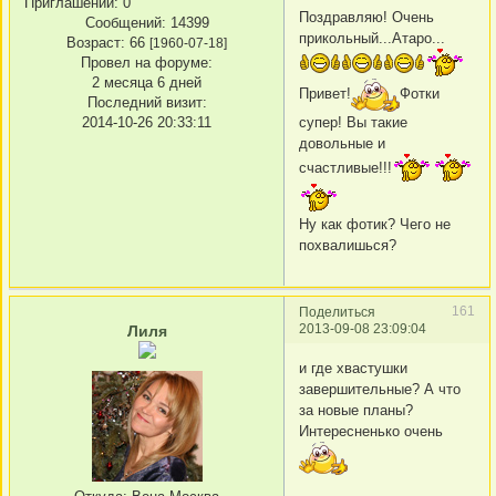
Приглашений:
0
Поздравляю! Очень
Сообщений:
14399
прикольный...Атаро...
Возраст:
66
[1960-07-18]
Провел на форуме:
2 месяца 6 дней
Привет!
Фотки
Последний визит:
супер! Вы такие
2014-10-26 20:33:11
довольные и
счастливые!!!
Ну как фотик? Чего не
похвалишься?
161
Поделиться
2013-09-08 23:09:04
Лиля
и где хвастушки
завершительные? А что
за новые планы?
Интересненько очень