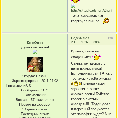
Такая сердитенькая
капризуля вышла...
168
Поделиться
2013-09-26 16:38:40
КорОлек
Душа компании!
Иришка, какие вы
сладенькие!
Санька так здорово у
папы примостился!
[взломанный сайт] А уж с
Откуда:
Рязань
тортиком - стоКа эмоций!
Зарегистрирован
: 2011-04-02
Природа какая
Приглашений:
0
здоровская у вас -
Сообщений:
3871
обожаю осень! Буйство
Пол:
Женский
красок в листьях,
Возраст:
57
[1968-08-31]
обалдеть!!!!!Тедди долл
Провел на форуме:
интересный получается,
18 дней 7 часов
это жирафик будет? Мне
Последний визит: