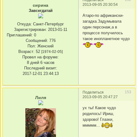
2013-09-05 20:30:54
сирина
Завсегдатай
Атаро-по африкански-
загадка.Задумывала
Откуда:
Санкт-Петербург
один персонаж,а в
Зарегистрирован
: 2013-01-11
процессе получилось
Приглашений:
0
такое инопланетное чудо
Сообщений:
776
Пол:
Женский
Возраст:
52
[1974-02-05]
Провел на форуме:
8 дней 6 часов
Последний визит:
2017-12-01 23:44:13
153
Поделиться
2013-09-05 20:47:27
Лиля
ух ты! Какое чудо
родилось! Ириш,
здорово! Глазки,
ммммм...