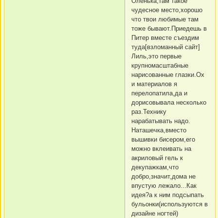
Оленька,там такое
чудесное место,хорошо
что твои любимые там
тоже бывают.Приедешь в
Питер вместе съездим
туда[взломанный сайт]
Лиль,это первые
крупномасштабные
нарисованные глазки.Ох
и материалов я
перелопатила,да и
дорисовывала несколько
раз.Технику
нарабатывать надо.
Наташечка,вместо
вышивки бисером,его
можно вклеивать на
акриловый гель к
декупажкам,что
добро,значит,дома не
впустую лежало...Как
идея?а к ним подсыпать
бульонки(используются в
дизайне ногтей)