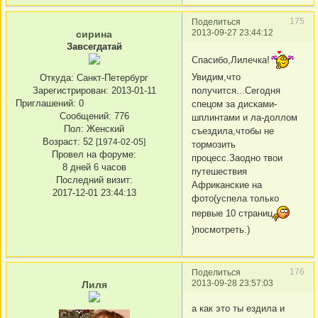
175
Поделиться
2013-09-27 23:44:12
сирина
Завсегдатай
Спасибо,Лилечка!
Увидим,что
Откуда:
Санкт-Петербург
получится...Сегодня
Зарегистрирован
: 2013-01-11
Приглашений:
0
спецом за дисками-
Сообщений:
776
шплинтами и ла-доллом
Пол:
Женский
съездила,чтобы не
Возраст:
52
[1974-02-05]
тормозить
Провел на форуме:
процесс.Заодно твои
8 дней 6 часов
путешествия
Последний визит:
Африканские на
2017-12-01 23:44:13
фото(успела только
первые 10 страниц
)посмотреть.)
176
Поделиться
2013-09-28 23:57:03
Лиля
а как это ты ездила и