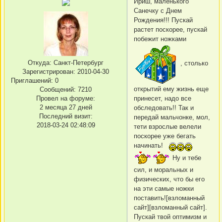
Ириш, маленького
Санечку с Днем
Рождения!!! Пускай
растет поскорее, пускай
побежит ножками
Откуда:
Санкт-Петербург
, столько
Зарегистрирован
: 2010-04-30
Приглашений:
0
открытий ему жизнь еще
Сообщений:
7210
Провел на форуме:
принесет, надо все
2 месяца 27 дней
обследовать!! Так и
Последний визит:
передай мальчонке, мол,
2018-03-24 02:48:09
тети взрослые велели
поскорее уже бегать
начинать!
Ну и тебе
сил, и моральных и
физических, что бы его
на эти самые ножки
поставить![взломанный
сайт][взломанный сайт].
Пускай твой оптимизм и