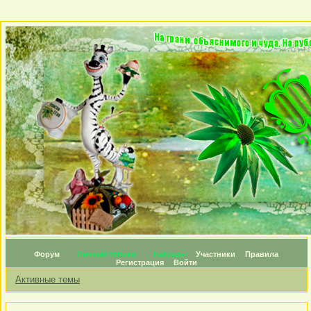
Форум
Личные топики
Награды
Участники
Правила
Регистрация
Войти
Активные темы