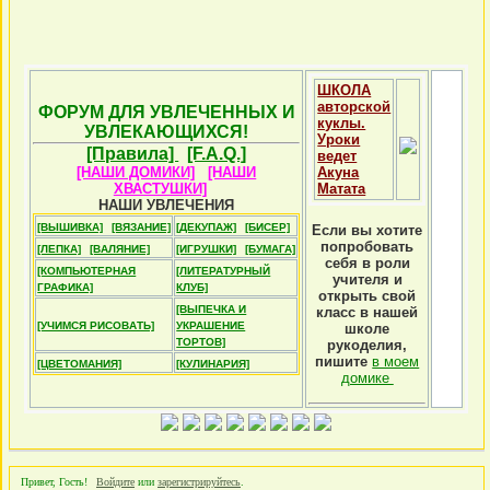
ШКОЛА
авторской
ФОРУМ ДЛЯ УВЛЕЧЕННЫХ И
куклы.
УВЛЕКАЮЩИХСЯ!
Уроки
[Правила]
[F.A.Q.]
ведет
[НАШИ ДОМИКИ]
[НАШИ
Акуна
ХВАСТУШКИ]
Матата
НАШИ УВЛЕЧЕНИЯ
[ВЫШИВКА]
[ВЯЗАНИЕ]
[ДЕКУПАЖ]
[БИСЕР]
Если вы хотите
попробовать
[ЛЕПКА]
[ВАЛЯНИЕ]
[ИГРУШКИ]
[БУМАГА]
себя в роли
[КОМПЬЮТЕРНАЯ
[ЛИТЕРАТУРНЫЙ
учителя и
ГРАФИКА]
КЛУБ]
открыть свой
[ВЫПЕЧКА И
класс в нашей
[УЧИМСЯ РИСОВАТЬ]
УКРАШЕНИЕ
школе
ТОРТОВ]
рукоделия,
пишите
в моем
[ЦВЕТОМАНИЯ]
[КУЛИНАРИЯ]
домике
Привет, Гость!
Войдите
или
зарегистрируйтесь
.