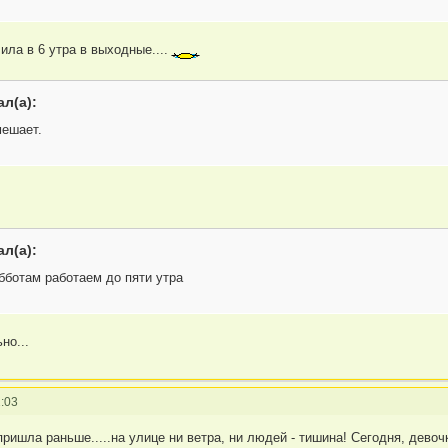
ила в 6 утра в выходные....
л(а):
мешает.
л(а):
бботам работаем до пяти утра
но...
:03
пришла раньше.....на улице ни ветра, ни людей - тишина! Сегодня, девоч