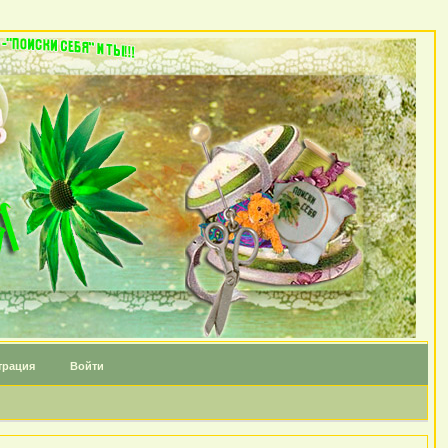
трация
Войти