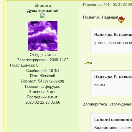
Поделиться
2014-03-31 00:29
Elianora
Душа компании!
Приветик, Надюша!
Надежда В. написа
у меня напечатано о
Откуда:
Литва
Зарегистрирован
: 2008-11-02
Приглашений:
0
Сообщений:
16751
Пол:
Женский
Надежда В. написа
Возраст:
54
[1972-02-28]
понты
Провел на форуме:
3 месяца 3 дня
Последний визит:
2023-02-22 23:05:56
договоритесь: утром-деньг
Lubanti написал(а
Видимо мозг совсем