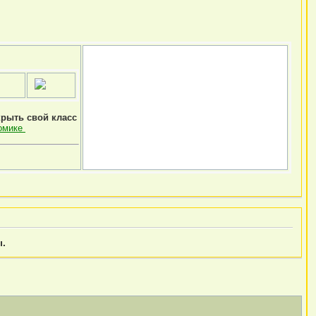
крыть свой класс
омике
ы.