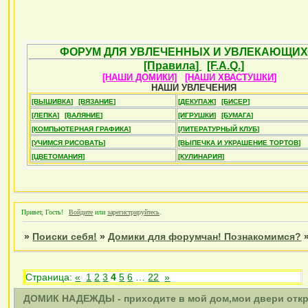
ФОРУМ ДЛЯ УВЛЕЧЕННЫХ И УВЛЕКАЮЩИХ
[Правила]
[F.A.Q.]
[НАШИ ДОМИКИ]
[НАШИ ХВАСТУШКИ]
НАШИ УВЛЕЧЕНИЯ
[ВЫШИВКА]
[ВЯЗАНИЕ]
[ДЕКУПАЖ]
[БИСЕР]
[ЛЕПКА]
[ВАЛЯНИЕ]
[ИГРУШКИ]
[БУМАГА]
[КОМПЬЮТЕРНАЯ ГРАФИКА]
[ЛИТЕРАТУРНЫЙ КЛУБ]
[УЧИМСЯ РИСОВАТЬ]
[ВЫПЕЧКА И УКРАШЕНИЕ ТОРТОВ]
[ЦВЕТОМАНИЯ]
[КУЛИНАРИЯ]
Привет, Гость!
Войдите
или
зарегистрируйтесь
.
»
Поиски себя!
»
Домики для форумчан! Познакомимся?
Страница:
«
1
2
3
4
5
6
…
22
»
ДОМИК НАДЕЖДЫ - приходите в мой дом,мои двери отк