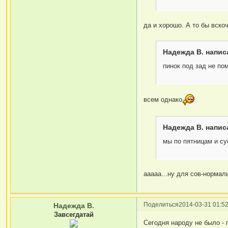
да и хорошо. А то бы вскоч
Надежда В. написа
пинок под зад не по
всем однако
Надежда В. написа
мы по пятницам и су
ааааа...ну для сов-нормаль
Поделиться
2014-03-31 01:52
Надежда В.
Завсегдатай
Сегодня народу не было - 