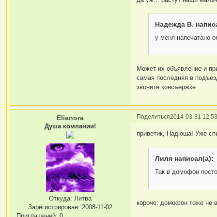
Надежда В. написа
у меня напечатано о
Может их объявление и при
самая последняя в подъезде
звоните консъержке
Поделиться
2014-03-31 12:53
Elianora
Душа компании!
приветик, Надюша! Уже с
Лиля написал(а):
Так в домофон постоя
Откуда:
Литва
короче: домофон тоже не в
Зарегистрирован
: 2008-11-02
Приглашений:
0