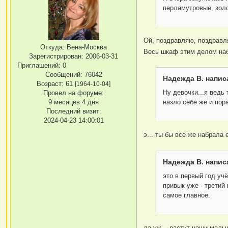
перламутровые, золо
Ой, поздравляю, поздравл
Откуда:
Вена-Москва
Весь шкаф этим делом на
Зарегистрирован
: 2006-03-31
Приглашений:
0
Сообщений:
76042
Надежда В. написа
Возраст:
61
[1964-10-04]
Ну девочки...я ведь 
Провел на форуме:
назло себе же и пора
9 месяцев 4 дня
Последний визит:
2024-04-23 14:00:01
э... ты бы все же набрала
Надежда В. написа
это в первый год уч
привык уже - третий 
самое главное.
да уж... растут наши мальч