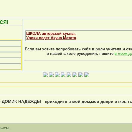
СЯ!
ШКОЛА авторской куклы.
Уроки ведет Акуна Матата
Если вы хотите попробовать себя в роли учителя и от
в нашей школе рукоделия, пишите
в моем д
»
ДОМИК НАДЕЖДЫ - приходите в мой дом,мои двери открыт
рыты.