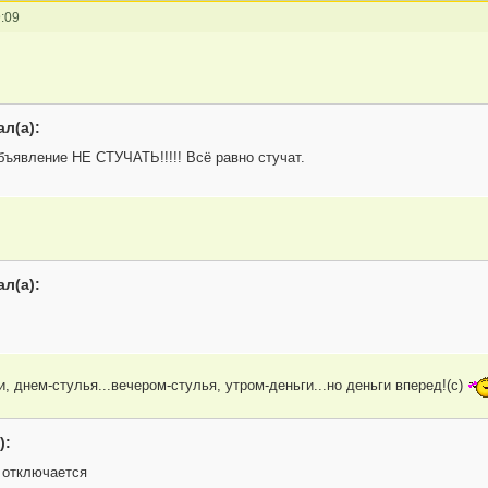
:09
л(а):
бъявление НЕ СТУЧАТЬ!!!!! Всё равно стучат.
л(а):
и, днем-стулья...вечером-стулья, утром-деньги...но деньги вперед!(с)
):
 отключается