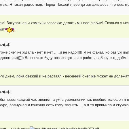
тые. Я такая радостная. Перед Пасхой я всегда затариваюсь - теперь мо
яю! Закупаться и хомячьи запасики делать мы все любим! Сколько у ме
бит
л(а):
тоже снег не ждала - нет и нет .....и не надо!!!!! Я не фанат, но раз уж в
доваться)))))) Вот ночью буду возвращаться с работы наберу его, днём н
 его днем, пока свежий и не растаял - весенний снег же может не долежа
л(а):
ёбы через каждый час звонил, а уж в увольнении так вообще телефон я не
курс, возмужал и конечно есть кому звонить.....а я то привыкла и скучаю.
ики... так быстро