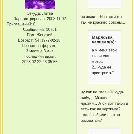
Откуда:
Литва
не знаю... На картинке
Зарегистрирован
: 2008-11-02
так не красиво совсем...
Приглашений:
0
Сообщений:
16751
Пол:
Женский
Маряська
Возраст:
54
[1972-02-28]
написал(а):
Провел на форуме:
а у меня этой
3 месяца 3 дня
ткани еще
Последний визит:
метра
2023-02-22 23:05:56
2...куда ее
пристроить?
ну как не главный куда-
нибудь Между 2
яркими... А он вот такой и
есть как на картинке?
Телесный или светло
розоватый?