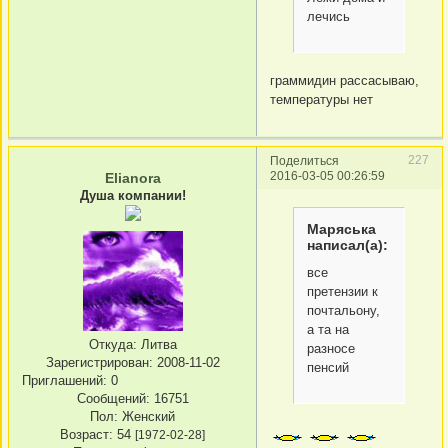
лечись
граммидин рассасываю,
температуры нет
227
Поделиться
2016-03-05 00:26:59
Elianora
Душа компании!
Маряська
написал(а):
все
претензии к
почтальону,
а та на
Откуда:
Литва
разносе
Зарегистрирован
: 2008-11-02
пенсий
Приглашений:
0
Сообщений:
16751
Пол:
Женский
Возраст:
54
[1972-02-28]