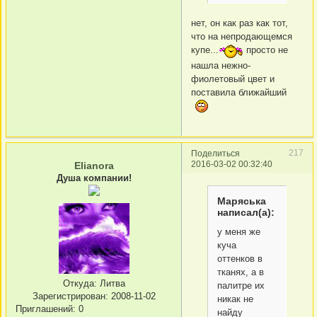
нет, он как раз как тот,
что на непродающемся
купе...
просто не
нашла нежно-
фиолетовый цвет и
поставила ближайший
217
Поделиться
2016-03-02 00:32:40
Elianora
Душа компании!
Маряська
написал(а):
у меня же
куча
оттенков в
тканях, а в
Откуда:
Литва
палитре их
Зарегистрирован
: 2008-11-02
никак не
Приглашений:
0
найду