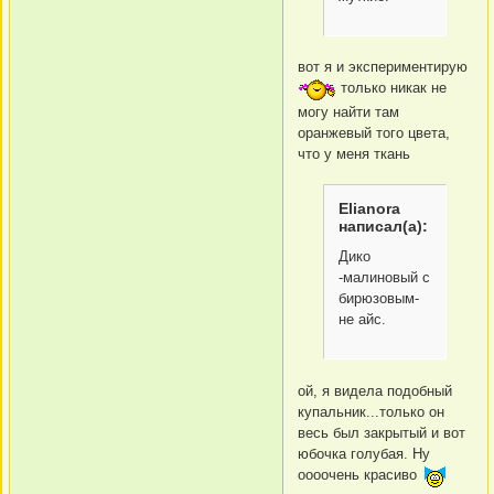
вот я и экспериментирую
только никак не
могу найти там
оранжевый того цвета,
что у меня ткань
Elianora
написал(а):
Дико
-малиновый с
бирюзовым-
не айс.
ой, я видела подобный
купальник...только он
весь был закрытый и вот
юбочка голубая. Ну
оооочень красиво