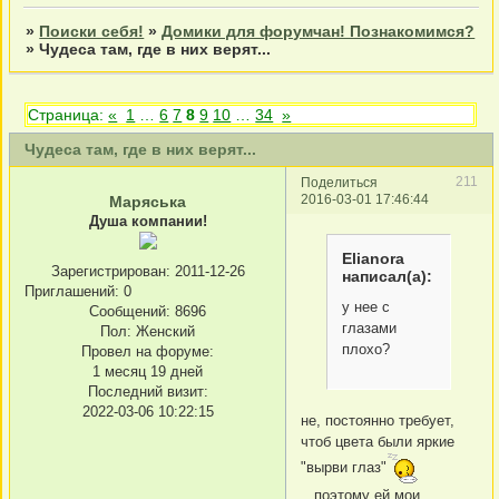
»
Поиски себя!
»
Домики для форумчан! Познакомимся?
»
Чудеса там, где в них верят...
Страница:
«
1
…
6
7
8
9
10
…
34
»
Чудеса там, где в них верят...
211
Поделиться
2016-03-01 17:46:44
Маряська
Душа компании!
Elianora
Зарегистрирован
: 2011-12-26
написал(а):
Приглашений:
0
у нее с
Сообщений:
8696
глазами
Пол:
Женский
плохо?
Провел на форуме:
1 месяц 19 дней
Последний визит:
2022-03-06 10:22:15
не, постоянно требует,
чтоб цвета были яркие
"вырви глаз"
...поэтому ей мои