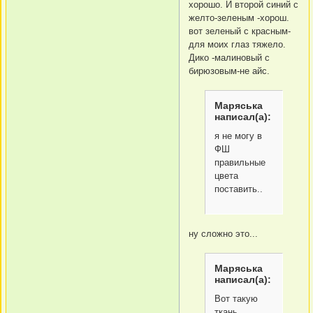
хорошо. И второй синий с
желто-зеленым -хорош.
вот зеленый с красным-
для моих глаз тяжело.
Дико -малиновый с
бирюзовым-не айс.
Маряська
написал(а):
я не могу в
ФШ
правильные
цвета
поставить..
ну сложно это...
Маряська
написал(а):
Вот такую
ткань