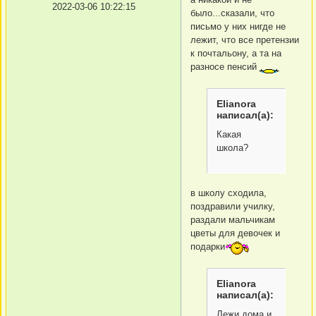
2022-03-06 10:22:15
было...сказали, что
письмо у них нигде не
лежит, что все претензии
к почтальону, а та на
разносе пенсий
Elianora
написал(а):
Какая
школа?
в школу сходила,
поздравили училку,
раздали мальчикам
цветы для девочек и
подарки
Elianora
написал(а):
Лежи дома и