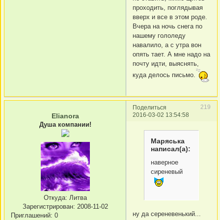
проходить, поглядывая
вверх и все в этом роде.
Вчера на ночь снега по
нашему гололеду
навалило, а с утра вон
опять тает. А мне надо на
почту идти, выяснять,
куда делось письмо.
219
Поделиться
2016-03-02 13:54:58
Elianora
Душа компании!
Маряська
написал(а):
наверное
сиреневый
Откуда:
Литва
Зарегистрирован
: 2008-11-02
ну да сереневенький...
Приглашений:
0