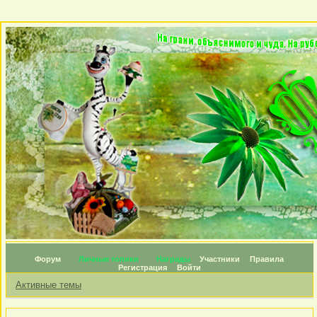
Форум
Личные топики
Награды
Участники
Правила
Регистрация
Войти
Активные темы