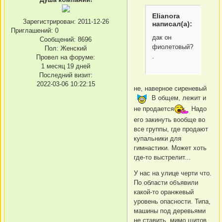
Elianora
Зарегистрирован
: 2011-12-26
написал(а):
Приглашений:
0
дак он
Сообщений:
8696
фиолетовый?
Пол:
Женский
.
Провел на форуме:
1 месяц 19 дней
Последний визит:
2022-03-06 10:22:15
не, наверное сиреневый
В общем, лежит и
не продается
Надо
его закинуть вообще во
все группы, где продают
купальники для
гимнастики. Может хоть
где-то выстрелит...
У нас на улице черти что.
По области объявили
какой-то оранжевый
уровень опасности. Типа,
машины под деревьями
не ставить, мимо щитов