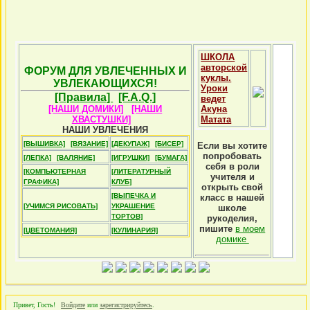
ШКОЛА
авторской
ФОРУМ ДЛЯ УВЛЕЧЕННЫХ И
куклы.
УВЛЕКАЮЩИХСЯ!
Уроки
[Правила]
[F.A.Q.]
ведет
[НАШИ ДОМИКИ]
[НАШИ
Акуна
ХВАСТУШКИ]
Матата
НАШИ УВЛЕЧЕНИЯ
[ВЫШИВКА]
[ВЯЗАНИЕ]
[ДЕКУПАЖ]
[БИСЕР]
Если вы хотите
попробовать
[ЛЕПКА]
[ВАЛЯНИЕ]
[ИГРУШКИ]
[БУМАГА]
себя в роли
[КОМПЬЮТЕРНАЯ
[ЛИТЕРАТУРНЫЙ
учителя и
ГРАФИКА]
КЛУБ]
открыть свой
[ВЫПЕЧКА И
класс в нашей
[УЧИМСЯ РИСОВАТЬ]
УКРАШЕНИЕ
школе
ТОРТОВ]
рукоделия,
пишите
в моем
[ЦВЕТОМАНИЯ]
[КУЛИНАРИЯ]
домике
Привет, Гость!
Войдите
или
зарегистрируйтесь
.