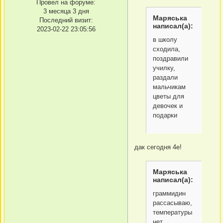
Провел на форуме:
3 месяца 3 дня
Маряська
Последний визит:
написал(а):
2023-02-22 23:05:56
в школу
сходила,
поздравили
училку,
раздали
мальчикам
цветы для
девочек и
подарки
дак сегодня 4е!
Маряська
написал(а):
граммидин
рассасываю,
температуры
нет