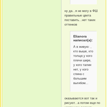
ну да...я не могу в ФШ
правильные цвета
поставить...нет таких
оттенков
Elianora
написал(а):
А в живую: ,
кто выше, кто
толще,у кого
плечи шире,
у кого талии
нет, у кого
спина с
большим
выгибом...
оказываются вот так и
рисуют...а потом еще по