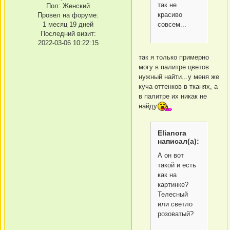
так не
Пол:
Женский
красиво
Провел на форуме:
совсем...
1 месяц 19 дней
Последний визит:
2022-03-06 10:22:15
так я только примерно
могу в палитре цветов
нужный найти...у меня же
куча оттенков в тканях, а
в палитре их никак не
найду
Elianora
написал(а):
А он вот
такой и есть
как на
картинке?
Телесный
или светло
розоватый?