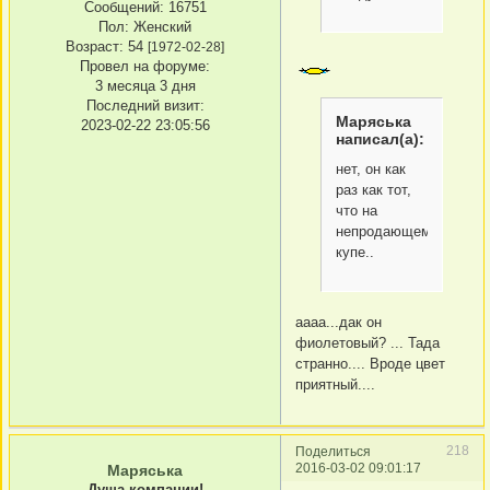
Сообщений:
16751
Пол:
Женский
Возраст:
54
[1972-02-28]
Провел на форуме:
3 месяца 3 дня
Последний визит:
Маряська
2023-02-22 23:05:56
написал(а):
нет, он как
раз как тот,
что на
непродающемся
купе..
аааа...дак он
фиолетовый? ... Тада
странно.... Вроде цвет
приятный....
218
Поделиться
2016-03-02 09:01:17
Маряська
Душа компании!