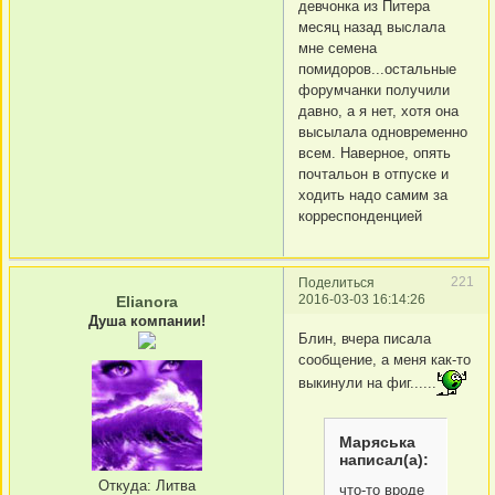
девчонка из Питера
месяц назад выслала
мне семена
помидоров...остальные
форумчанки получили
давно, а я нет, хотя она
высылала одновременно
всем. Наверное, опять
почтальон в отпуске и
ходить надо самим за
корреспонденцией
221
Поделиться
2016-03-03 16:14:26
Elianora
Душа компании!
Блин, вчера писала
сообщение, а меня как-то
выкинули на фиг......
Маряська
написал(а):
Откуда:
Литва
что-то вроде