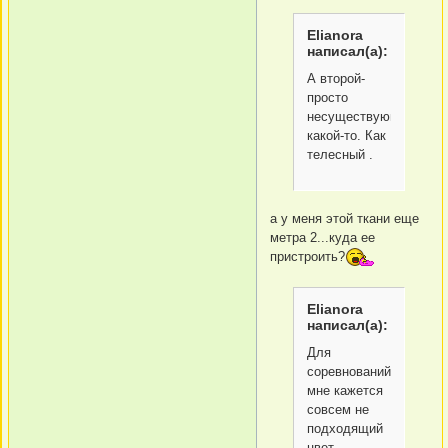
Elianora
написал(а):
А второй-
просто
несуществующий
какой-то. Как
телесный .
а у меня этой ткани еще
метра 2...куда ее
пристроить?
Elianora
написал(а):
Для
соревнований
мне кажется
совсем не
подходящий
цвет