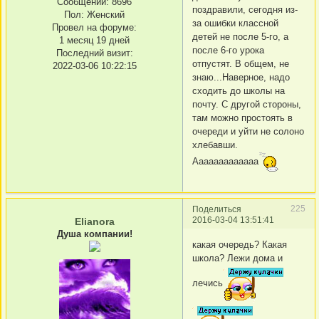
Сообщений:
8696
поздравили, сегодня из-
Пол:
Женский
за ошибки классной
Провел на форуме:
детей не после 5-го, а
1 месяц 19 дней
после 6-го урока
Последний визит:
отпустят. В общем, не
2022-03-06 10:22:15
знаю...Наверное, надо
сходить до школы на
почту. С другой стороны,
там можно простоять в
очереди и уйти не солоно
хлебавши.
Ааааааааааааа
225
Поделиться
2016-03-04 13:51:41
Elianora
Душа компании!
какая очередь? Какая
школа? Лежи дома и
лечись