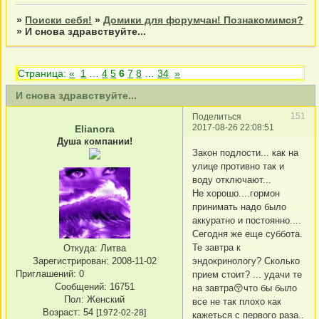
»
Поиски себя!
»
Домики для форумчан! Познакомимся?
»
И снова здравствуйте...
Страница:
«
1
…
4
5
6
7
8
…
34
»
И снова здравствуйте...
151
Поделиться
2017-08-26 22:08:51
Elianora
Душа компании!
Закон подлости... как на
улице противно так и
воду отключают...
Не хорошо....гормон
принимать надо было
аккуратно и постоянно....
Сегодня же еще суббота.
Те завтра к
Откуда:
Литва
Зарегистрирован
: 2008-11-02
эндокринологу? Сколько
Приглашений:
0
прием стоит? ... удачи те
Сообщений:
16751
на завтра😚что бы было
Пол:
Женский
все не так плохо как
Возраст:
54
[1972-02-28]
кажеться с первого раза..