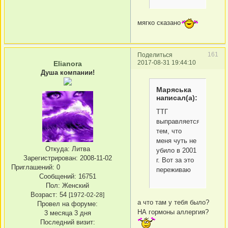
мягко сказано
161
Поделиться
2017-08-31 19:44:10
Elianora
Душа компании!
Маряська
написал(а):
ТТГ
выправляется
тем, что
меня чуть не
Откуда:
Литва
убило в 2001
Зарегистрирован
: 2008-11-02
г. Вот за это
Приглашений:
0
переживаю
Сообщений:
16751
Пол:
Женский
Возраст:
54
[1972-02-28]
а что там у тебя было?
Провел на форуме:
НА гормоны аллергия?
3 месяца 3 дня
Последний визит: