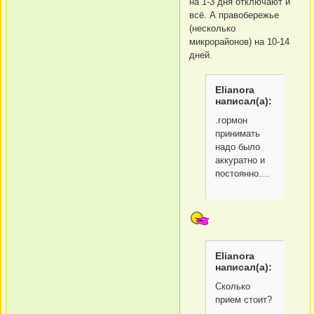
на 1-3 дня отключают и
всё. А правобережье
(несколько
микрорайонов) на 10-14
дней.
Elianora
написал(а):
.гормон
принимать
надо было
аккуратно и
постоянно....
Elianora
написал(а):
Сколько
прием стоит?