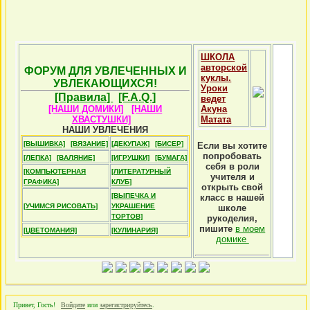
ШКОЛА
авторской
ФОРУМ ДЛЯ УВЛЕЧЕННЫХ И
куклы.
УВЛЕКАЮЩИХСЯ!
Уроки
[Правила]
[F.A.Q.]
ведет
[НАШИ ДОМИКИ]
[НАШИ
Акуна
ХВАСТУШКИ]
Матата
НАШИ УВЛЕЧЕНИЯ
[ВЫШИВКА]
[ВЯЗАНИЕ]
[ДЕКУПАЖ]
[БИСЕР]
Если вы хотите
попробовать
[ЛЕПКА]
[ВАЛЯНИЕ]
[ИГРУШКИ]
[БУМАГА]
себя в роли
[КОМПЬЮТЕРНАЯ
[ЛИТЕРАТУРНЫЙ
учителя и
ГРАФИКА]
КЛУБ]
открыть свой
[ВЫПЕЧКА И
класс в нашей
[УЧИМСЯ РИСОВАТЬ]
УКРАШЕНИЕ
школе
ТОРТОВ]
рукоделия,
пишите
в моем
[ЦВЕТОМАНИЯ]
[КУЛИНАРИЯ]
домике
Привет, Гость!
Войдите
или
зарегистрируйтесь
.