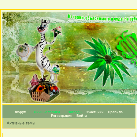
Форум
Личные топики
Награды
Участники
Правила
Регистрация
Войти
Активные темы