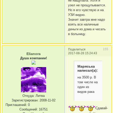
не нащупала. Хотя и
узел не прощупывается.
Но я его чувствую и на
УЗИ видно.
Значит завтра мне надо
взять все наличные
деньги из дома и чесать
в больницу.
155
Поделиться
2017-08-28 15:24:43
Elianora
Душа компании!
Маряська
написал(а):
на 3500 р. В
том числе на
один из
видов рака
Откуда:
Литва
Зарегистрирован
: 2008-11-02
Приглашений:
0
Сдавай-
Сообщений:
16751