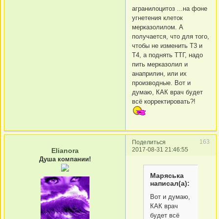
агранилоцитоз ...на фоне
угнетения клеток
мерказолилом. А
получается, что для того,
чтобы не изменить Т3 и
Т4, а поднять ТТГ, надо
пить мерказолил и
анаприлин, или их
производные. Вот и
думаю, КАК врач будет
всё корректировать?!
163
Поделиться
2017-08-31 21:46:55
Elianora
Душа компании!
Маряська
написал(а):
Вот и думаю,
КАК врач
будет всё