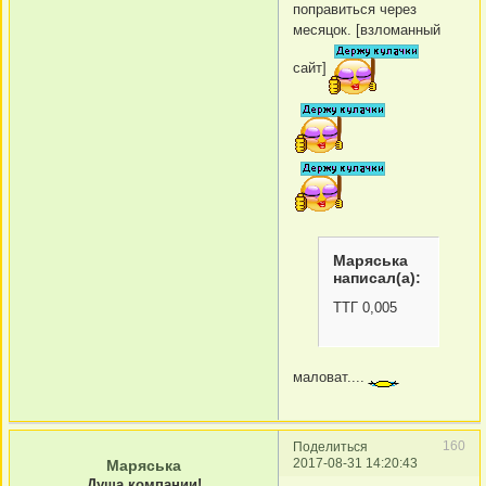
поправиться через
месяцок. [взломанный
сайт]
Маряська
написал(а):
ТТГ 0,005
маловат....
160
Поделиться
2017-08-31 14:20:43
Маряська
Душа компании!