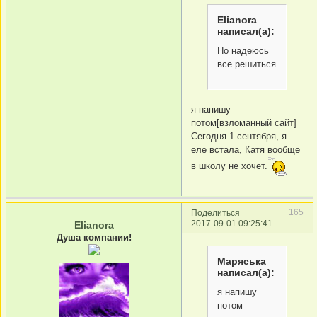
Elianora
написал(а):
Но надеюсь
все решиться
я напишу
потом[взломанный сайт]
Сегодня 1 сентября, я
еле встала, Катя вообще
в школу не хочет.
165
Поделиться
2017-09-01 09:25:41
Elianora
Душа компании!
Маряська
написал(а):
я напишу
потом