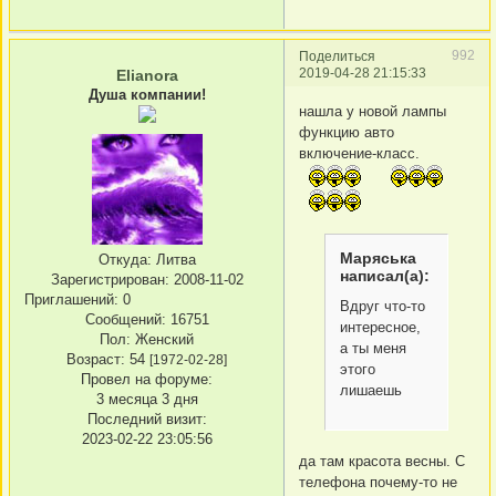
992
Поделиться
2019-04-28 21:15:33
Elianora
Душа компании!
нашла у новой лампы
функцию авто
включение-класс.
Маряська
Откуда:
Литва
написал(а):
Зарегистрирован
: 2008-11-02
Приглашений:
0
Вдруг что-то
Сообщений:
16751
интересное,
Пол:
Женский
а ты меня
Возраст:
54
[1972-02-28]
этого
Провел на форуме:
лишаешь
3 месяца 3 дня
Последний визит:
2023-02-22 23:05:56
да там красота весны. С
телефона почему-то не