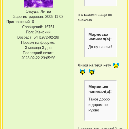
Откуда:
Литва
я с ксиоми ваще не
Зарегистрирован
: 2008-11-02
знакома.
Приглашений:
0
Сообщений:
16751
Пол:
Женский
Маряська
Возраст:
54
[1972-02-28]
написал(а):
Провел на форуме:
Да ну на фиг!
3 месяца 3 дня
Последний визит:
2023-02-22 23:05:56
Ликоя на тебя нету
Маряська
написал(а):
Такое добро
и даром не
нужно
Главное -кот в доме! Зато