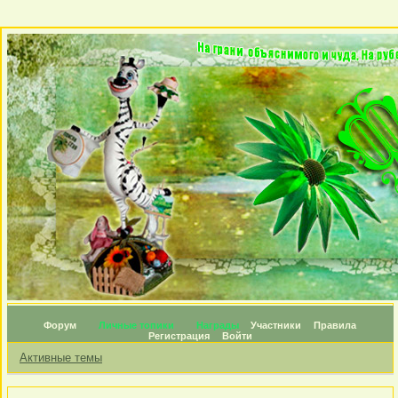
Форум
Личные топики
Награды
Участники
Правила
Регистрация
Войти
Активные темы