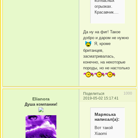
колбасных
огрызках.
Красавчик....
Да ну на фиг! Такое
добро и даром не нужно
Я, кроме
британцев,
засматривалась,
конечно, на некоторые
породы, но не настолько
1000
Поделиться
2019-05-02 15:17:41
Elianora
Душа компании!
Маряська
написал(а):
Вот такой
Xiaomi