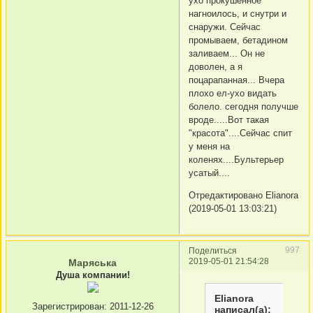
ухо прокушенное
нагноилось, и снутри и
снаружи. Сейчас
промываем, бетадином
заливаем... Он не
доволен, а я
поцарапанная... Вчера
плохо ел-ухо видать
болело. сегодня получше
вроде.....Вот такая
"красота"....Сейчас спит
у меня на
коленях....Бультерьер
усатый....
Отредактировано Elianora
(2019-05-01 13:03:21)
997
Поделиться
2019-05-01 21:54:28
Маряська
Душа компании!
Elianora
Зарегистрирован
: 2011-12-26
написал(а):