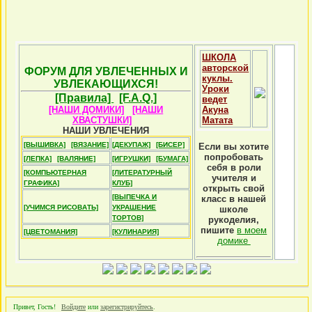
ШКОЛА
авторской
ФОРУМ ДЛЯ УВЛЕЧЕННЫХ И
куклы.
УВЛЕКАЮЩИХСЯ!
Уроки
[Правила]
[F.A.Q.]
ведет
[НАШИ ДОМИКИ]
[НАШИ
Акуна
ХВАСТУШКИ]
Матата
НАШИ УВЛЕЧЕНИЯ
[ВЫШИВКА]
[ВЯЗАНИЕ]
[ДЕКУПАЖ]
[БИСЕР]
Если вы хотите
попробовать
[ЛЕПКА]
[ВАЛЯНИЕ]
[ИГРУШКИ]
[БУМАГА]
себя в роли
[КОМПЬЮТЕРНАЯ
[ЛИТЕРАТУРНЫЙ
учителя и
ГРАФИКА]
КЛУБ]
открыть свой
[ВЫПЕЧКА И
класс в нашей
[УЧИМСЯ РИСОВАТЬ]
УКРАШЕНИЕ
школе
ТОРТОВ]
рукоделия,
пишите
в моем
[ЦВЕТОМАНИЯ]
[КУЛИНАРИЯ]
домике
Привет, Гость!
Войдите
или
зарегистрируйтесь
.