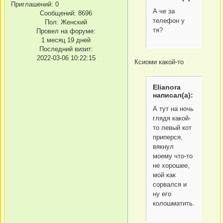
Приглашений:
0
А че за
Сообщений:
8696
телефон у
Пол:
Женский
тя?
Провел на форуме:
1 месяц 19 дней
Последний визит:
2022-03-06 10:22:15
Ксиоми какой-то
Elianora
написал(а):
А тут на ночь
глядя какой-
то левый кот
приперся,
вякнул
моему что-то
не хорошее,
мой как
сорвался и
ну его
колошматить.