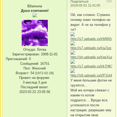
996
Поделиться
2019-05-01 11:41:05
Elianora
Душа компании!
Ой, как сложно. Странно
почему комп телефон не
видит. А че за телефон у
тя?
Откуда:
Литва
Зарегистрирован
: 2008-11-02
Приглашений:
0
Сообщений:
16751
Пол:
Женский
Возраст:
54
[1972-02-28]
Провел на форуме:
У меня большие фотки не
3 месяца 3 дня
грузятся...
Последний визит:
Мой же котяра сбежал с
2023-02-22 23:05:56
каким-то котом
подрался.... Вроде все,
успокоился после
кастрации, разрешаю ему
на открытом окне