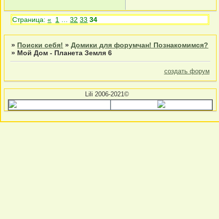
Страница:
«
1
…
32
33
34
»
Поиски себя!
»
Домики для форумчан! Познакомимся?
»
Мой Дом - Планета Земля 6
создать форум
Lili 2006-2021©