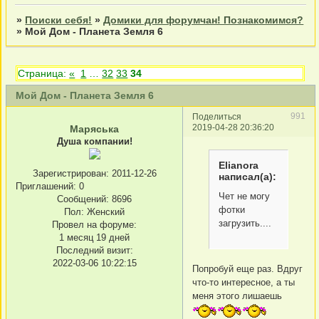
»
Поиски себя!
»
Домики для форумчан! Познакомимся?
»
Мой Дом - Планета Земля 6
Страница:
«
1
…
32
33
34
Мой Дом - Планета Земля 6
991
Поделиться
2019-04-28 20:36:20
Маряська
Душа компании!
Elianora
Зарегистрирован
: 2011-12-26
написал(а):
Приглашений:
0
Чет не могу
Сообщений:
8696
фотки
Пол:
Женский
загрузить....
Провел на форуме:
1 месяц 19 дней
Последний визит:
2022-03-06 10:22:15
Попробуй еще раз. Вдруг
что-то интересное, а ты
меня этого лишаешь