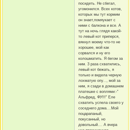
посидеть. Не сбегал,
угомонился. Всех котов,
которых мы тут кормим
он знает,помяукает с
ними с балкона и все. А
тут на ночь глядя какой-
то левый кот приперся,
вякнул моему что-то не
хорошее, мой как
сорвался и ну его
колошматить. Я бегом за
ним. 3 раза схватились,
левый кот бежать, я
только и видела черную
лохматую опу..., мой за
ним, я сзади в домашнем
платешке с воплями:-"
Альфред, ФУ!!!" Еле
схватить успела своего у
соседнего дома....Мой
поцарапаный,
покусанный, но
довольный.... А вчера