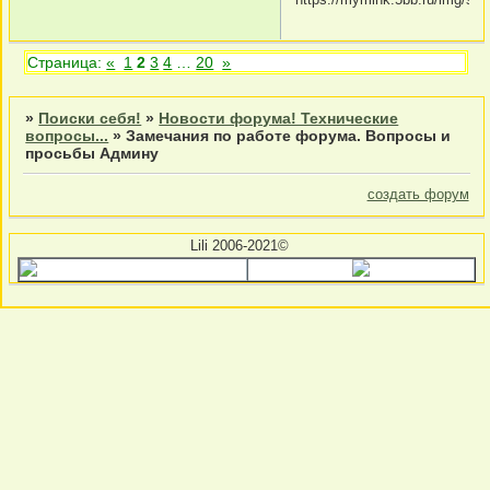
Страница:
«
1
2
3
4
…
20
»
»
Поиски себя!
»
Новости форума! Технические
вопросы...
»
Замечания по работе форума. Вопросы и
просьбы Админу
создать форум
Lili 2006-2021©