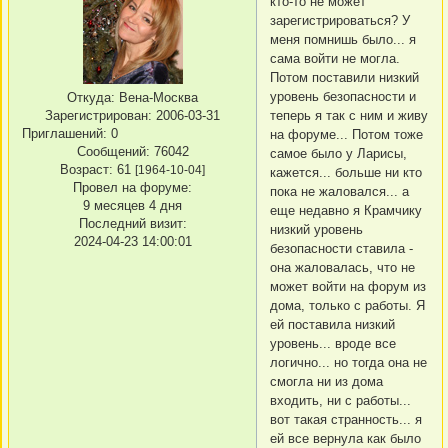
кто-то не может
зарегистрироваться? У
меня помнишь было... я
сама войти не могла.
Потом поставили низкий
уровень безопасности и
Откуда:
Вена-Москва
теперь я так с ним и живу
Зарегистрирован
: 2006-03-31
Приглашений:
0
на форуме... Потом тоже
Сообщений:
76042
самое было у Ларисы,
Возраст:
61
[1964-10-04]
кажется... больше ни кто
Провел на форуме:
пока не жаловался... а
9 месяцев 4 дня
еще недавно я Крамчику
Последний визит:
низкий уровень
2024-04-23 14:00:01
безопасности ставила -
она жаловалась, что не
может войти на форум из
дома, только с работы. Я
ей поставила низкий
уровень... вроде все
логично... но тогда она не
смогла ни из дома
входить, ни с работы...
вот такая странность... я
ей все вернула как было