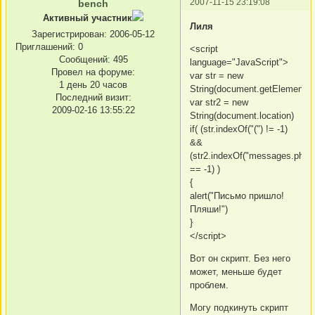
2007-11-15 23:19:08
bench
Активный участник
Лиля
Зарегистрирован
: 2006-05-12
Приглашений:
0
<script
Сообщений:
495
language="JavaScript">
Провел на форуме:
var str = new
1 день 20 часов
String(document.getElementB
Последний визит:
var str2 = new
2009-02-16 13:55:22
String(document.location)
if( (str.indexOf("(") != -1)
&&
(str2.indexOf("messages.php")
== -1) )
{
alert("Письмо пришло!
Пляши!")
}
</script>
Вот он скрипт. Без него
может, меньше будет
проблем.
Могу подкинуть скрипт