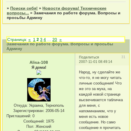
»
Поиски себя!
»
Новости форума! Технические
вопросы...
»
Замечания по работе форума. Вопросы и
просьбы Админу
Страница:
«
1
2
3
4
…
20
»
Замечания по работе форума. Вопросы и просьбы
Админу
31
Поделиться
2007-11-01 08:49:14
Alisa-108
Я дома!
Народ, ну сделайте же
что-то, я не могу читать
личные сообщения! Что
же это за мука, на
каждой новой странице
высвечивается табличка
Откуда:
Украина, Тернополь
для меня, с
Зарегистрирован
: 2006-05-14
напоминанием, что у
Приглашений:
0
меня есть новое
Сообщений:
1975
сообщение. Но само
Пол:
Женский
сообщение я прочитать