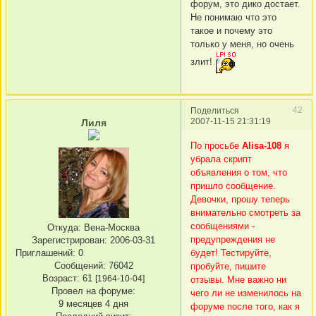
форум, это дико достает.
Не понимаю что это
такое и почему это
только у меня, но очень
злит!
42
Поделиться
2007-11-15 21:31:19
Лиля
По просьбе
Alisa-108
я
убрала скрипт
объявления о том, что
пришло сообщение.
Девочки, прошу теперь
внимательно смотреть за
сообщениями -
Откуда:
Вена-Москва
предупреждения не
Зарегистрирован
: 2006-03-31
Приглашений:
0
будет! Тестируйте,
Сообщений:
76042
пробуйте, пишите
Возраст:
61
[1964-10-04]
отзывы. Мне важно ни
Провел на форуме:
чего ли не изменилось на
9 месяцев 4 дня
форуме после того, как я