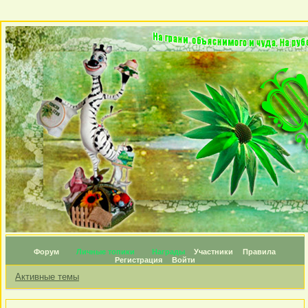
Форум
Личные топики
Награды
Участники
Правила
Регистрация
Войти
Активные темы