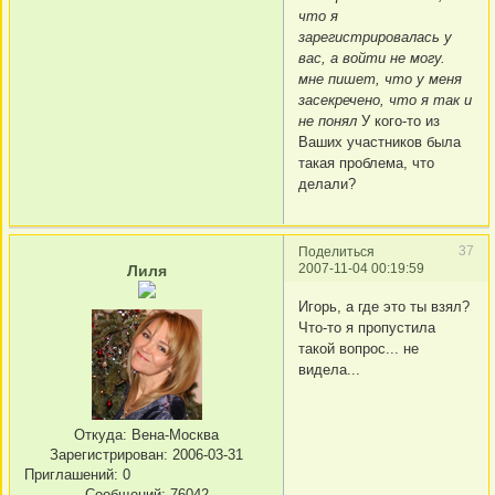
что я
зарегистрировалась у
вас, а войти не могу.
мне пишет, что у меня
засекречено, что я так и
не понял
У кого-то из
Ваших участников была
такая проблема, что
делали?
37
Поделиться
2007-11-04 00:19:59
Лиля
Игорь, а где это ты взял?
Что-то я пропустила
такой вопрос... не
видела...
Откуда:
Вена-Москва
Зарегистрирован
: 2006-03-31
Приглашений:
0
Сообщений:
76042