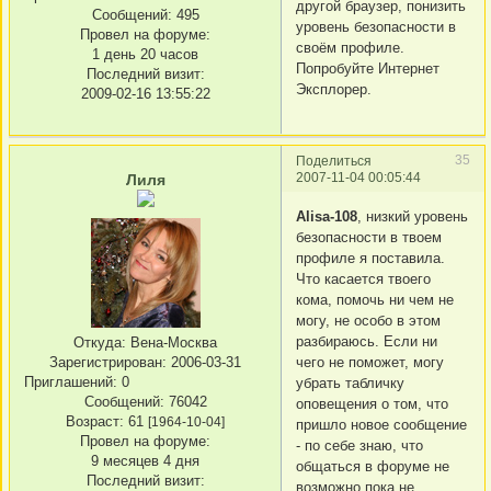
другой браузер, понизить
Сообщений:
495
уровень безопасности в
Провел на форуме:
своём профиле.
1 день 20 часов
Попробуйте Интернет
Последний визит:
Эксплорер.
2009-02-16 13:55:22
35
Поделиться
2007-11-04 00:05:44
Лиля
Alisa-108
, низкий уровень
безопасности в твоем
профиле я поставила.
Что касается твоего
кома, помочь ни чем не
могу, не особо в этом
разбираюсь. Если ни
Откуда:
Вена-Москва
чего не поможет, могу
Зарегистрирован
: 2006-03-31
Приглашений:
0
убрать табличку
Сообщений:
76042
оповещения о том, что
Возраст:
61
[1964-10-04]
пришло новое сообщение
Провел на форуме:
- по себе знаю, что
9 месяцев 4 дня
общаться в форуме не
Последний визит:
возможно пока не