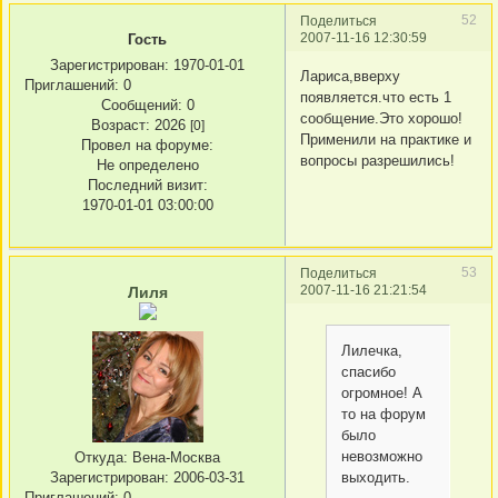
52
Поделиться
2007-11-16 12:30:59
Гость
Зарегистрирован
: 1970-01-01
Лариса,вверху
Приглашений:
0
появляется.что есть 1
Сообщений:
0
сообщение.Это хорошо!
Возраст:
2026
[0]
Применили на практике и
Провел на форуме:
вопросы разрешились!
Не определено
Последний визит:
1970-01-01 03:00:00
53
Поделиться
2007-11-16 21:21:54
Лиля
Лилечка,
спасибо
огромное! А
то на форум
было
невозможно
Откуда:
Вена-Москва
выходить.
Зарегистрирован
: 2006-03-31
Приглашений:
0