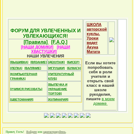
ШКОЛА
авторской
ФОРУМ ДЛЯ УВЛЕЧЕННЫХ И
куклы.
УВЛЕКАЮЩИХСЯ!
Уроки
[Правила]
[F.A.Q.]
ведет
[НАШИ ДОМИКИ]
[НАШИ
Акуна
ХВАСТУШКИ]
Матата
НАШИ УВЛЕЧЕНИЯ
[ВЫШИВКА]
[ВЯЗАНИЕ]
[ДЕКУПАЖ]
[БИСЕР]
Если вы хотите
попробовать
[ЛЕПКА]
[ВАЛЯНИЕ]
[ИГРУШКИ]
[БУМАГА]
себя в роли
[КОМПЬЮТЕРНАЯ
[ЛИТЕРАТУРНЫЙ
учителя и
ГРАФИКА]
КЛУБ]
открыть свой
[ВЫПЕЧКА И
класс в нашей
[УЧИМСЯ РИСОВАТЬ]
УКРАШЕНИЕ
школе
ТОРТОВ]
рукоделия,
пишите
в моем
[ЦВЕТОМАНИЯ]
[КУЛИНАРИЯ]
домике
Привет, Гость!
Войдите
или
зарегистрируйтесь
.