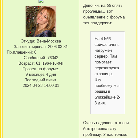
Девочки, на бб опять
проблемы... вот
объявление с форума
тех поддержки:
На 4-5бб
Откуда:
Вена-Москва
сейчас очень
Зарегистрирован
: 2006-03-31
нагружен
Приглашений:
0
сервер. Там
Сообщений:
76042
помогает
Возраст:
61
[1964-10-04]
перезагрузка
Провел на форуме:
страницы.
9 месяцев 4 дня
Эту
Последний визит:
2024-04-23 14:00:01
проблему мы
решим в
ближайшие 2-
3 дня.
Очень надеюсь, что они
быстро решат эту
проблему. У нас только