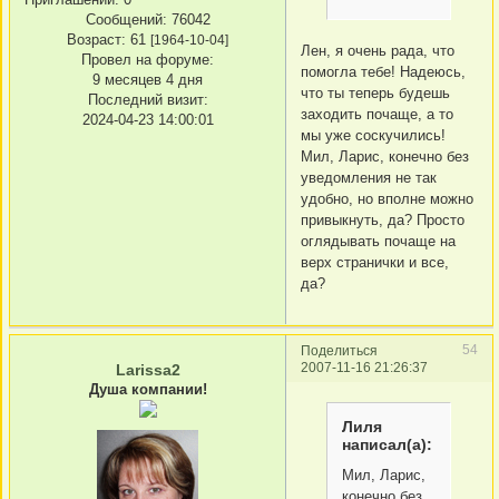
Сообщений:
76042
Возраст:
61
[1964-10-04]
Лен, я очень рада, что
Провел на форуме:
помогла тебе! Надеюсь,
9 месяцев 4 дня
что ты теперь будешь
Последний визит:
заходить почаще, а то
2024-04-23 14:00:01
мы уже соскучились!
Мил, Ларис, конечно без
уведомления не так
удобно, но вполне можно
привыкнуть, да? Просто
оглядывать почаще на
верх странички и все,
да?
54
Поделиться
2007-11-16 21:26:37
Larissa2
Душа компании!
Лиля
написал(а):
Мил, Ларис,
конечно без