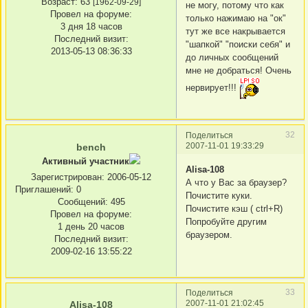
Возраст:
63
[1962-09-29]
не могу, потому что как
Провел на форуме:
только нажимаю на "ок"
3 дня 18 часов
тут же все накрывается
Последний визит:
"шапкой" "поиски себя" и
2013-05-13 08:36:33
до личных сообщений
мне не добраться! Очень
нервирует!!!
32
Поделиться
2007-11-01 19:33:29
bench
Активный участник
Alisa-108
Зарегистрирован
: 2006-05-12
А что у Вас за браузер?
Приглашений:
0
Почистите куки.
Сообщений:
495
Почистите кэш ( ctrl+R)
Провел на форуме:
Попробуйте другим
1 день 20 часов
браузером.
Последний визит:
2009-02-16 13:55:22
33
Поделиться
2007-11-01 21:02:45
Alisa-108