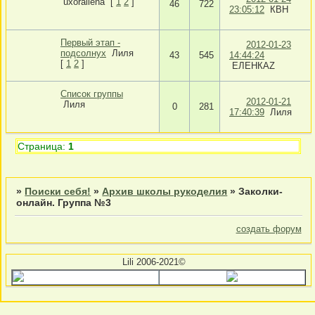
uxoraliena
[
1
2
]
46
722
23:05:12
КВН
Первый этап -
2012-01-23
подсолнух
Лиля
43
545
14:44:24
[
1
2
]
ЕЛЕНКАZ
Список группы
2012-01-21
Лиля
0
281
17:40:39
Лиля
Страница:
1
»
Поиски себя!
»
Архив школы рукоделия
»
Заколки-
онлайн. Группа №3
создать форум
Lili 2006-2021©