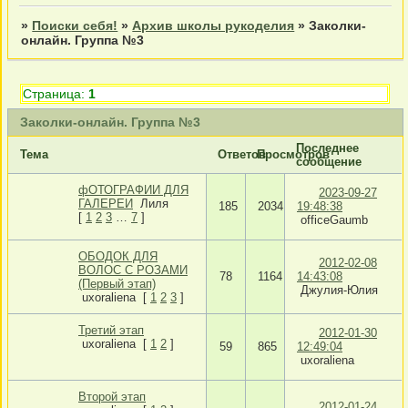
»
Поиски себя!
»
Архив школы рукоделия
»
Заколки-
онлайн. Группа №3
Страница:
1
Заколки-онлайн. Группа №3
Последнее
Тема
Ответов
Просмотров
сообщение
фОТОГРАФИИ ДЛЯ
2023-09-27
ГАЛЕРЕИ
Лиля
185
2034
19:48:38
[
1
2
3
…
7
]
officeGaumb
ОБОДОК ДЛЯ
2012-02-08
ВОЛОС С РОЗАМИ
78
1164
14:43:08
(Первый этап)
Джулия-Юлия
uxoraliena
[
1
2
3
]
Третий этап
2012-01-30
uxoraliena
[
1
2
]
59
865
12:49:04
uxoraliena
Второй этап
2012-01-24