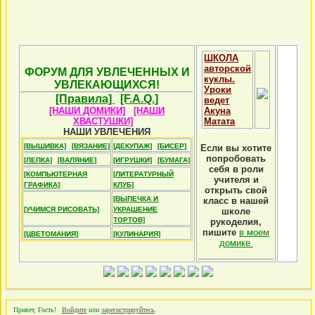
ШКОЛА
авторской
ФОРУМ ДЛЯ УВЛЕЧЕННЫХ И
куклы.
УВЛЕКАЮЩИХСЯ!
Уроки
[Правила]
[F.A.Q.]
ведет
[НАШИ ДОМИКИ]
[НАШИ
Акуна
ХВАСТУШКИ]
Матата
НАШИ УВЛЕЧЕНИЯ
[ВЫШИВКА]
[ВЯЗАНИЕ]
[ДЕКУПАЖ]
[БИСЕР]
Если вы хотите
попробовать
[ЛЕПКА]
[ВАЛЯНИЕ]
[ИГРУШКИ]
[БУМАГА]
себя в роли
[КОМПЬЮТЕРНАЯ
[ЛИТЕРАТУРНЫЙ
учителя и
ГРАФИКА]
КЛУБ]
открыть свой
[ВЫПЕЧКА И
класс в нашей
[УЧИМСЯ РИСОВАТЬ]
УКРАШЕНИЕ
школе
ТОРТОВ]
рукоделия,
пишите
в моем
[ЦВЕТОМАНИЯ]
[КУЛИНАРИЯ]
домике
Привет, Гость!
Войдите
или
зарегистрируйтесь
.