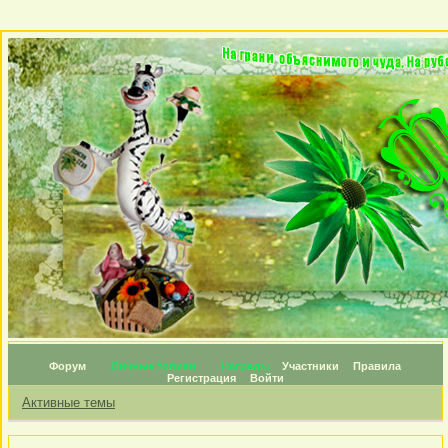
Форум
Личные топики
Награды
Участники
Правила
Регистрация
Войти
Активные темы