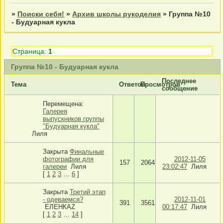
»
Поиски себя!
»
Архив школы рукоделия
»
Группа №10
- Будуарная кукла
Страница:
1
Группа №10 - Будуарная кукла
Последнее
Тема
Ответов
Просмотров
сообщение
Перемещена:
Галерея
выпускников группы
"Будуарная кукла"
Лиля
Закрыта
Финальные
фотографии для
2012-11-05
157
2064
галереи
Лиля
23:02:47
Лиля
[
1
2
3
…
6
]
Закрыта
Третий этап
- одеваемся?
2012-11-01
391
3561
ЕЛЕНКАZ
00:17:47
Лиля
[
1
2
3
…
14
]