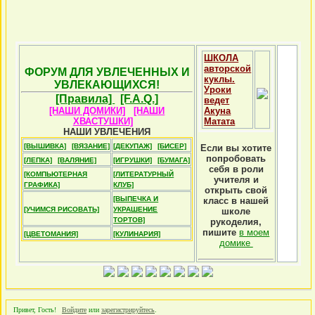
ШКОЛА
авторской
ФОРУМ ДЛЯ УВЛЕЧЕННЫХ И
куклы.
УВЛЕКАЮЩИХСЯ!
Уроки
[Правила]
[F.A.Q.]
ведет
[НАШИ ДОМИКИ]
[НАШИ
Акуна
ХВАСТУШКИ]
Матата
НАШИ УВЛЕЧЕНИЯ
[ВЫШИВКА]
[ВЯЗАНИЕ]
[ДЕКУПАЖ]
[БИСЕР]
Если вы хотите
попробовать
[ЛЕПКА]
[ВАЛЯНИЕ]
[ИГРУШКИ]
[БУМАГА]
себя в роли
[КОМПЬЮТЕРНАЯ
[ЛИТЕРАТУРНЫЙ
учителя и
ГРАФИКА]
КЛУБ]
открыть свой
[ВЫПЕЧКА И
класс в нашей
[УЧИМСЯ РИСОВАТЬ]
УКРАШЕНИЕ
школе
ТОРТОВ]
рукоделия,
пишите
в моем
[ЦВЕТОМАНИЯ]
[КУЛИНАРИЯ]
домике
Привет, Гость!
Войдите
или
зарегистрируйтесь
.