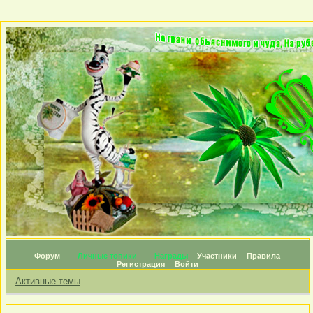
Форум
Личные топики
Награды
Участники
Правила
Регистрация
Войти
Активные темы