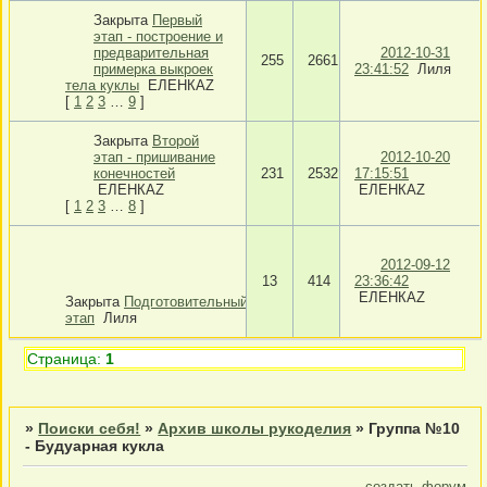
Закрыта
Первый
этап - построение и
предварительная
2012-10-31
255
2661
примерка выкроек
23:41:52
Лиля
тела куклы
ЕЛЕНКАZ
[
1
2
3
…
9
]
Закрыта
Второй
этап - пришивание
2012-10-20
конечностей
231
2532
17:15:51
ЕЛЕНКАZ
ЕЛЕНКАZ
[
1
2
3
…
8
]
2012-09-12
13
414
23:36:42
ЕЛЕНКАZ
Закрыта
Подготовительный
этап
Лиля
Страница:
1
»
Поиски себя!
»
Архив школы рукоделия
»
Группа №10
- Будуарная кукла
создать форум