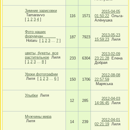
Зимние зарисовки
2015-04-05
Tamaravvo
116
1571
01:50:22
Ольга-
[
1
2
3
4
]
Алёнушка
Фото наших
2013-05-23
форумчан...........
187
7923
15:59:23
Лиля
Hotaru
[
1
2
3
…
7
]
цветы, букеты, все
2013-02-09
растительное
Лиля
233
6304
23:21:28
Елена
[
1
2
3
…
8
]
Добрая
Уроки фотографии
2012-08-08
Лиля
[
1
2
3
…
6
]
150
1706
22:57:59
Маряська
Улыбки
Лиля
2012-04-03
12
285
14:06:45
Лиля
Мужчины мира
2012-04-01
Лиля
14
239
02:21:19
Лиля