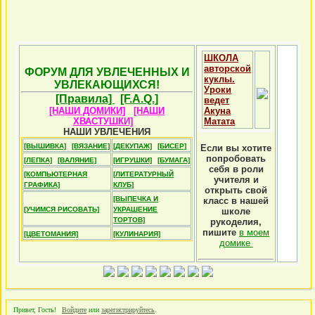
ШКОЛА
авторской
ФОРУМ ДЛЯ УВЛЕЧЕННЫХ И
куклы.
УВЛЕКАЮЩИХСЯ!
Уроки
[Правила]
[F.A.Q.]
ведет
[НАШИ ДОМИКИ]
[НАШИ
Акуна
ХВАСТУШКИ]
Матата
НАШИ УВЛЕЧЕНИЯ
[ВЫШИВКА]
[ВЯЗАНИЕ]
[ДЕКУПАЖ]
[БИСЕР]
Если вы хотите
попробовать
[ЛЕПКА]
[ВАЛЯНИЕ]
[ИГРУШКИ]
[БУМАГА]
себя в роли
[КОМПЬЮТЕРНАЯ
[ЛИТЕРАТУРНЫЙ
учителя и
ГРАФИКА]
КЛУБ]
открыть свой
[ВЫПЕЧКА И
класс в нашей
[УЧИМСЯ РИСОВАТЬ]
УКРАШЕНИЕ
школе
ТОРТОВ]
рукоделия,
пишите
в моем
[ЦВЕТОМАНИЯ]
[КУЛИНАРИЯ]
домике
Привет, Гость!
Войдите
или
зарегистрируйтесь
.