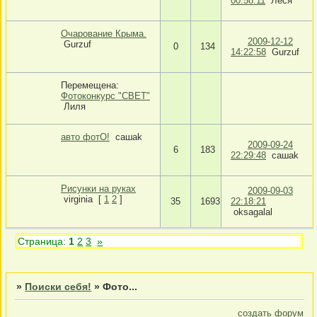
00:58:11
Леся
Очарование Крыма.
2009-12-12
Gurzuf
0
134
14:22:58
Gurzuf
Перемещена:
Фотоконкурс "СВЕТ"
Лиля
авто фотО!
сашаk
2009-09-24
6
183
22:29:48
сашаk
Рисунки на руках
2009-09-03
virginia
[
1
2
]
35
1693
22:18:21
oksagalal
Страница:
1
2
3
»
»
Поиски себя!
»
Фото...
создать форум