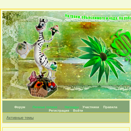
Форум
Личные топики
Награды
Участники
Правила
Регистрация
Войти
Активные темы