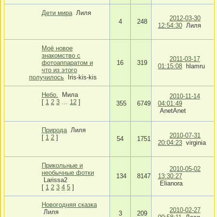
Дети мира
Лиля
2012-03-30
4
248
12:54:30
Лиля
Моё новое
знакомство с
2011-03-17
фотоаппаратом и
16
319
01:15:08
hlamru
что из этого
получилось
Iris-kis-kis
Небо.
Мила
2010-11-14
[
1
2
3
…
12
]
355
6749
04:01:49
AnetAnet
Природа
Лиля
2010-07-31
[
1
2
]
54
1751
20:04:23
virginia
Прикольные и
2010-05-02
необычные фотки
134
8147
13:30:27
Larissa2
Elianora
[
1
2
3
4
5
]
Новогодняя сказка
2010-02-27
Лиля
3
209