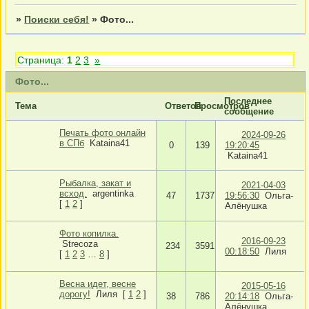
»
Поиски себя!
»
Фото...
Страница:
1
2
3
»
Фото...
Последнее
Тема
Ответов
Просмотров
сообщение
Печать фото онлайн
2024-09-26
в СПб
Kataina41
0
139
19:20:45
Kataina41
Рыбалка, закат и
2021-04-03
всход.
argentinka
47
1737
19:56:30
Ольга-
[
1
2
]
Алёнушка
Фото копилка.
2016-09-23
Strecoza
234
3591
00:18:50
Лиля
[
1
2
3
…
8
]
Весна идет, весне
2015-05-16
дорогу!
Лиля
[
1
2
]
38
786
20:14:18
Ольга-
Алёнушка