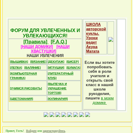
ШКОЛА
авторской
ФОРУМ ДЛЯ УВЛЕЧЕННЫХ И
куклы.
УВЛЕКАЮЩИХСЯ!
Уроки
[Правила]
[F.A.Q.]
ведет
[НАШИ ДОМИКИ]
[НАШИ
Акуна
ХВАСТУШКИ]
Матата
НАШИ УВЛЕЧЕНИЯ
[ВЫШИВКА]
[ВЯЗАНИЕ]
[ДЕКУПАЖ]
[БИСЕР]
Если вы хотите
попробовать
[ЛЕПКА]
[ВАЛЯНИЕ]
[ИГРУШКИ]
[БУМАГА]
себя в роли
[КОМПЬЮТЕРНАЯ
[ЛИТЕРАТУРНЫЙ
учителя и
ГРАФИКА]
КЛУБ]
открыть свой
[ВЫПЕЧКА И
класс в нашей
[УЧИМСЯ РИСОВАТЬ]
УКРАШЕНИЕ
школе
ТОРТОВ]
рукоделия,
пишите
в моем
[ЦВЕТОМАНИЯ]
[КУЛИНАРИЯ]
домике
Привет, Гость!
Войдите
или
зарегистрируйтесь
.