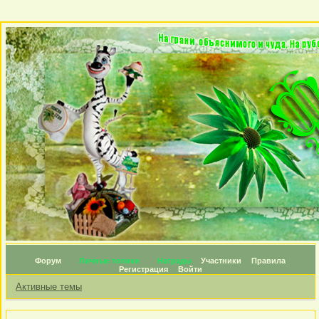
Форум
Личные топики
Награды
Участники
Правила
Регистрация
Войти
Активные темы