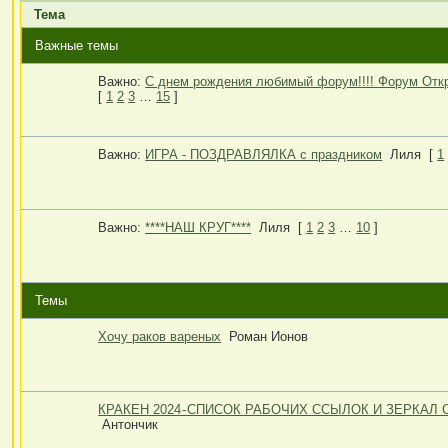
Тема
Важные темы
Важно:
С днем рождения любимый форум!!!! Форум Откры
[
1
2
3
…
15
]
Важно:
ИГРА - ПОЗДРАВЛЯЛКА с праздником
Лиля
[
1
Важно:
****НАШ КРУГ****
Лиля
[
1
2
3
…
10
]
Темы
Хочу раков вареных
Роман Ионов
КРАКЕН 2024 - СПИСОК РАБОЧИХ ССЫЛОК И ЗЕРКАЛ
Антончик