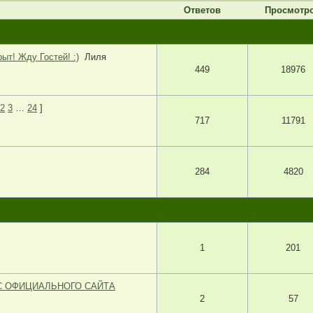
Ответов
Просмотр
т! Жду Гостей! :)
Лиля
449
18976
2
3
…
24
]
717
11791
284
4820
1
201
 С ОФИЦИАЛЬНОГО САЙТА
2
57