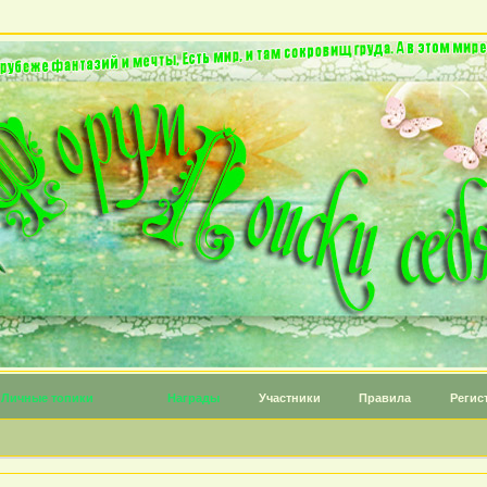
Личные топики
Награды
Участники
Правила
Регис