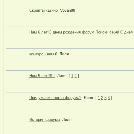
Скрипты казино
Vovan88
Нам 6 лет!С днем рождения форум Поиски себя! С днем
конкурс - нам 6
Лиля
Нам 5 лет!!!!!!
Лиля
[
1
2
]
Придумаем слоган форума?
Лиля
[
1
2
3
4
]
История форума
Лиля