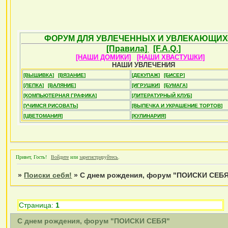
ФОРУМ ДЛЯ УВЛЕЧЕННЫХ И УВЛЕКАЮЩИХ
[Правила]
[F.A.Q.]
[НАШИ ДОМИКИ]
[НАШИ ХВАСТУШКИ]
НАШИ УВЛЕЧЕНИЯ
[ВЫШИВКА]
[ВЯЗАНИЕ]
[ДЕКУПАЖ]
[БИСЕР]
[ЛЕПКА]
[ВАЛЯНИЕ]
[ИГРУШКИ]
[БУМАГА]
[КОМПЬЮТЕРНАЯ ГРАФИКА]
[ЛИТЕРАТУРНЫЙ КЛУБ]
[УЧИМСЯ РИСОВАТЬ]
[ВЫПЕЧКА И УКРАШЕНИЕ ТОРТОВ]
[ЦВЕТОМАНИЯ]
[КУЛИНАРИЯ]
Привет, Гость!
Войдите
или
зарегистрируйтесь
.
»
Поиски себя!
»
С днем рождения, форум "ПОИСКИ СЕБ
Страница:
1
С днем рождения, форум "ПОИСКИ СЕБЯ"