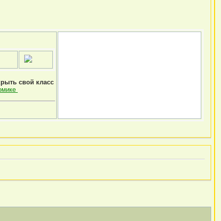
крыть свой класс
омике