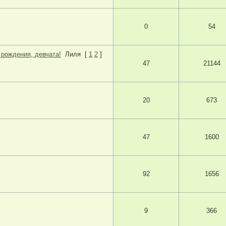
0
54
 рождения, девчата!
Лиля
[
1
2
]
47
21144
20
673
47
1600
92
1656
9
366