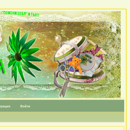
трация
Войти