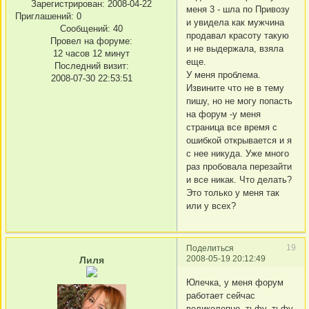
Зарегистрирован
: 2008-04-22
меня 3 - шла по Привозу
Приглашений:
0
и увидела как мужчина
Сообщений:
40
продавал красоту такую
Провел на форуме:
и не выдержала, взяла
12 часов 12 минут
еще.
Последний визит:
У меня проблема.
2008-07-30 22:53:51
Извините что не в тему
пишу, но не могу попасть
на форум -у меня
страница все время с
ошибкой открывается и я
с нее никуда. Уже много
раз пробовала перезайти
и все никак. Что делать?
Это только у меня так
или у всех?
19
Поделиться
2008-05-19 20:12:49
Лиля
Юлечка, у меня форум
работает сейчас
великолепно, тьфу, тьфу,