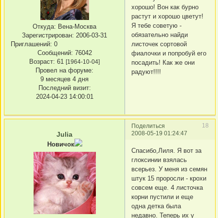
хорошо! Вон как бурно
растут и хорошо цветут!
Я тебе советую -
Откуда:
Вена-Москва
обязательно найди
Зарегистрирован
: 2006-03-31
Приглашений:
0
листочек сортовой
Сообщений:
76042
фиалочки и попробуй его
Возраст:
61
[1964-10-04]
посадить! Как же они
Провел на форуме:
радуют!!!!
9 месяцев 4 дня
Последний визит:
2024-04-23 14:00:01
18
Поделиться
2008-05-19 01:24:47
Julia
Новичок
Cпасибо,Лиля. Я вот за
глоксинии взялась
всерьез. У меня из семян
штук 15 проросли - крохи
совсем еще. 4 листочка
корни пустили и еще
одна детка была
недавно. Теперь их у