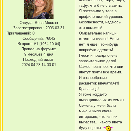
тьфу, что б не сглазить.
Я поставила у тебя в
профиле низкий уровень
безопасности, надеюсь
Откуда:
Вена-Москва
это поможет!
Зарегистрирован
: 2006-03-31
Приглашений:
0
Обязательно напиши,
Сообщений:
76042
стало ли лучше! Если
Возраст:
61
[1964-10-04]
нет, я еще что-нибудь
Провел на форуме:
попробую сделать!
9 месяцев 4 дня
Глоси и правда очень
Последний визит:
заразительное дело!
2024-04-23 14:00:01
Самое приятное, что они
цветут почти все время.
И разнообразие
расцветок впечатляет!
Красавицы!
Я тоже когда-то
выращивала их из семян.
Семена у меня были
микс и было очень
интересно, что из них
вырастет... какого цвета
будут цветы