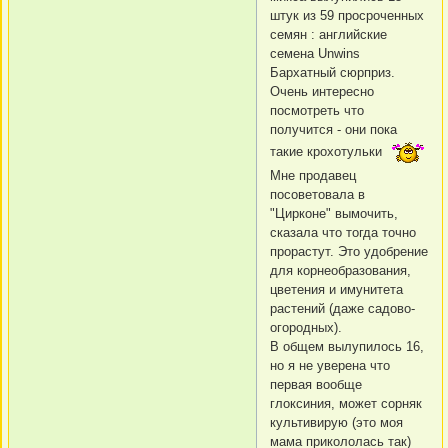
штук из 59 просроченных
семян : английские
семена Unwins
Бархатный сюрприз.
Очень интересно
посмотреть что
получится - они пока
такие крохотульки
Мне продавец
посоветовала в
"Цирконе" вымочить,
сказала что тогда точно
прорастут. Это удобрение
для корнеобразования,
цветения и имунитета
растений (даже садово-
огородных).
В общем вылупилось 16,
но я не уверена что
первая вообще
глоксиния, может сорняк
культивирую (это моя
мама прикололась так)