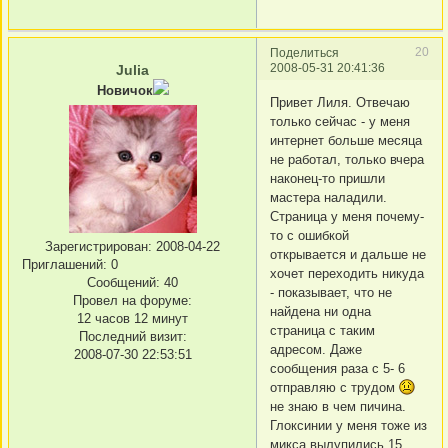
20
Поделиться
2008-05-31 20:41:36
Julia
Новичок
Привет Лиля. Отвечаю
только сейчас - у меня
интернет больше месяца
не работал, только вчера
наконец-то пришли
мастера наладили.
Страница у меня почему-
то с ошибкой
Зарегистрирован
: 2008-04-22
открывается и дальше не
Приглашений:
0
хочет переходить никуда
Сообщений:
40
- показывает, что не
Провел на форуме:
найдена ни одна
12 часов 12 минут
страница с таким
Последний визит:
адресом. Даже
2008-07-30 22:53:51
сообщения раза с 5- 6
отправляю с трудом
не знаю в чем пичина.
Глоксинии у меня тоже из
микса вылупились 15