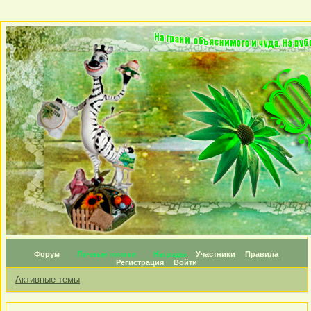
Форум
Личные топики
Награды
Участники
Правила
Регистрация
Войти
Активные темы