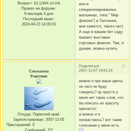
Возраст:
61
[1964-10-04]
или в
Провел на форуме:
специализированных
9 месяцев 4 дня
магазинах, типа " Мир
Последний визит:
фиалки"( в Таллинне,
2024-04-23 14:00:01
мне кажется, такого нет).
А еще в вашем бот саду
бывают выставки
сортовых фиалок. Там, я
думаю, можно купить
11
Поделиться
2007-12-07 19:02:24
Снежанна
Участник
можно я про ваши цветы
ни чего не буду
говорить? ну просто у
меня нет таких слов, что
бы описать их красоту.
прелесть!
Откуда:
Пермский край.
а можно и я
Зарегистрирован
: 2007-12-05
похвастаюсь? вот такие
Приглашений:
0
глоксинии у меня есть.
Сообщений:
111