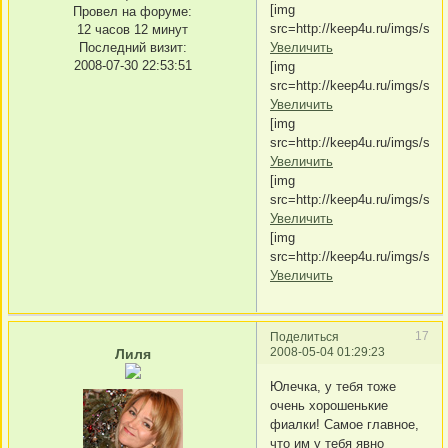
[img
Провел на форуме:
src=http://keep4u.ru/imgs/s/0
12 часов 12 минут
Последний визит:
Увеличить
2008-07-30 22:53:51
[img
src=http://keep4u.ru/imgs/s/
Увеличить
[img
src=http://keep4u.ru/imgs/s/0
Увеличить
[img
src=http://keep4u.ru/imgs/s/
Увеличить
[img
src=http://keep4u.ru/imgs/s/
Увеличить
17
Поделиться
2008-05-04 01:29:23
Лиля
Юлечка, у тебя тоже
очень хорошенькие
фиалки! Самое главное,
что им у тебя явно