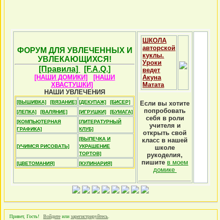
ШКОЛА
авторской
ФОРУМ ДЛЯ УВЛЕЧЕННЫХ И
куклы.
УВЛЕКАЮЩИХСЯ!
Уроки
[Правила]
[F.A.Q.]
ведет
[НАШИ ДОМИКИ]
[НАШИ
Акуна
ХВАСТУШКИ]
Матата
НАШИ УВЛЕЧЕНИЯ
[ВЫШИВКА]
[ВЯЗАНИЕ]
[ДЕКУПАЖ]
[БИСЕР]
Если вы хотите
попробовать
[ЛЕПКА]
[ВАЛЯНИЕ]
[ИГРУШКИ]
[БУМАГА]
себя в роли
[КОМПЬЮТЕРНАЯ
[ЛИТЕРАТУРНЫЙ
учителя и
ГРАФИКА]
КЛУБ]
открыть свой
[ВЫПЕЧКА И
класс в нашей
[УЧИМСЯ РИСОВАТЬ]
УКРАШЕНИЕ
школе
ТОРТОВ]
рукоделия,
пишите
в моем
[ЦВЕТОМАНИЯ]
[КУЛИНАРИЯ]
домике
Привет, Гость!
Войдите
или
зарегистрируйтесь
.