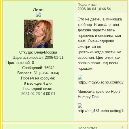
5
Поделиться
2006-06-04 16:46:54
Лиля
Это не детки, а минюшка
трейлер. В идеале, она
должна зарасти весь
горшочек и свешиваться
вниз. Очень здорово
смотрится ее
цветочки,когда растишка
Откуда:
Вена-Москва
взрослая. Цветочки, как
Зарегистрирован
: 2006-03-31
Приглашений:
0
облако парят над всем
Сообщений:
76042
горшком.
Возраст:
61
[1964-10-04]
Провел на форуме:
9 месяцев 4 дня
Последний визит:
Минюшка трейлер Rob s
2024-04-23 14:00:01
Humpty Doo
6
Поделиться