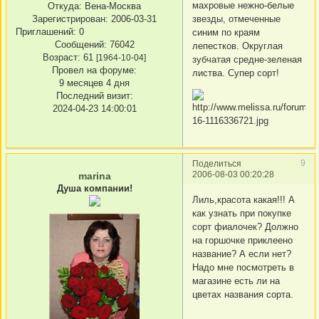
махровые нежно-белые
Откуда:
Вена-Москва
звезды, отмеченные
Зарегистрирован
: 2006-03-31
Приглашений:
0
синим по краям
Сообщений:
76042
лепестков. Округлая
Возраст:
61
[1964-10-04]
зубчатая средне-зеленая
Провел на форуме:
листва. Супер сорт!
9 месяцев 4 дня
Последний визит:
2024-04-23 14:00:01
9
Поделиться
2006-08-03 00:20:28
marina
Душа компании!
Лиль,красота какая!!! А
как узнать при покупке
сорт фиалочек? Должно
на горшочке приклеено
название? А если нет?
Надо мне посмотреть в
магазине есть ли на
цветах названия сорта.