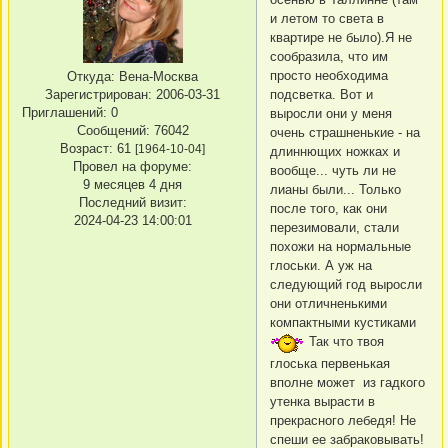
и летом то света в
квартире не было).Я не
сообразила, что им
просто необходима
Откуда:
Вена-Москва
подсветка. Вот и
Зарегистрирован
: 2006-03-31
Приглашений:
0
выросли они у меня
Сообщений:
76042
очень страшненькие - на
Возраст:
61
[1964-10-04]
длиннющих ножках и
Провел на форуме:
вообще... чуть ли не
9 месяцев 4 дня
лианы были... Только
Последний визит:
после того, как они
2024-04-23 14:00:01
перезимовали, стали
похожи на нормальные
глоськи. А уж на
следующий год выросли
они отличненькими
компактными кустиками
Так что твоя
глоська первенькая
вполне может из гадкого
утенка вырасти в
прекрасного лебедя! Не
спеши ее забраковывать!