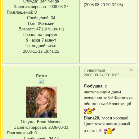
Откуда:
Berlin-Riga
(2008-08-29 20:37:05)
Зарегистрирован
: 2008-08-27
Приглашений:
0
Сообщений:
34
Пол:
Женский
Возраст:
47
[1978-09-15]
Провел на форуме:
9 часов 7 минут
Последний визит:
2008-11-12 18:41:22
26
Поделиться
2008-09-24 00:10:03
Лиля
Любушка
, с
наступающим днем
рождения тебя! Фиалочки
обалденные! Красотища!
Diana28
, глося хороша!
Откуда:
Вена-Москва
Цвет такой насыщенный
Зарегистрирован
: 2006-03-31
и нежный
Приглашений:
0
Сообщений:
76042