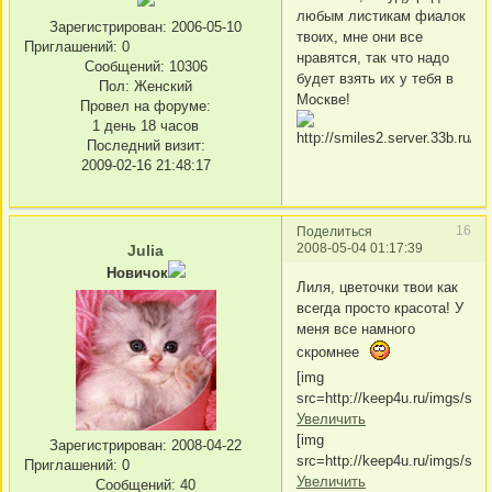
любым листикам фиалок
Зарегистрирован
: 2006-05-10
твоих, мне они все
Приглашений:
0
нравятся, так что надо
Сообщений:
10306
будет взять их у тебя в
Пол:
Женский
Москве!
Провел на форуме:
1 день 18 часов
Последний визит:
2009-02-16 21:48:17
16
Поделиться
2008-05-04 01:17:39
Julia
Новичок
Лиля, цветочки твои как
всегда просто красота! У
меня все намного
скромнее
[img
src=http://keep4u.ru/imgs/s/
Увеличить
[img
Зарегистрирован
: 2008-04-22
src=http://keep4u.ru/imgs/s/
Приглашений:
0
Увеличить
Сообщений:
40