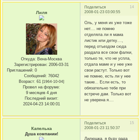
14
Поделиться
2008-01-23 03:00:55
Лиля
Оль, у меня их уже тоже
нет.... не помню
отделяла ли я мама
листик или детку....,
перед отъездом сюда
раздала все свои фалки,
только те, что не успла,
Откуда:
Вена-Москва
отдала маме и у нее уже
Зарегистрирован
: 2006-03-31
Приглашений:
0
свои растут. Только вот
Сообщений:
76042
не помню, есть ли у нее
Возраст:
61
[1964-10-04]
такие... Если есть, то
Провел на форуме:
обязательно тебе при
9 месяцев 4 дня
встрече дам. Только вот
Последний визит:
не уверена я....
2024-04-23 14:00:01
15
Поделиться
2008-01-23 11:50:37
Капелька
Душа компании!
Лилюшка, я буду рада