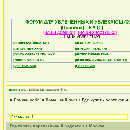
ФОРУМ ДЛЯ УВЛЕЧЕННЫХ И УВЛЕКАЮЩИХ
[Правила]
[F.A.Q.]
[НАШИ ДОМИКИ]
[НАШИ ХВАСТУШКИ]
НАШИ УВЛЕЧЕНИЯ
[ВЫШИВКА]
[ВЯЗАНИЕ]
[ДЕКУПАЖ]
[БИСЕР]
[ЛЕПКА]
[ВАЛЯНИЕ]
[ИГРУШКИ]
[БУМАГА]
[КОМПЬЮТЕРНАЯ ГРАФИКА]
[ЛИТЕРАТУРНЫЙ КЛУБ]
[УЧИМСЯ РИСОВАТЬ]
[ВЫПЕЧКА И УКРАШЕНИЕ ТОРТОВ]
[ЦВЕТОМАНИЯ]
[КУЛИНАРИЯ]
Привет, Гость!
Войдите
или
зарегистрируйтесь
.
»
Поиски себя!
»
Домашний очаг
»
Где купить вертикаль
Страница:
1
Где купить вертикальный радиатор в Москве