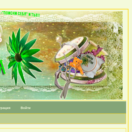
трация
Войти