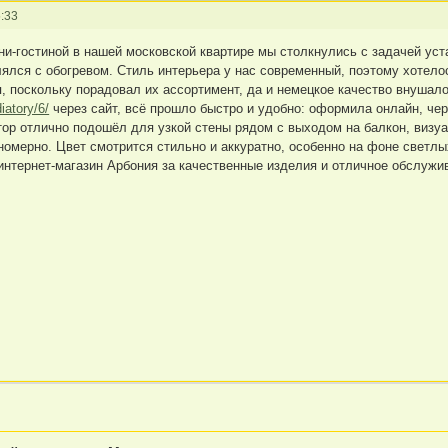
:33
и-гостиной в нашей московской квартире мы столкнулись с задачей уст
лялся с обогревом. Стиль интерьера у нас современный, поэтому хотело
, поскольку порадовал их ассортимент, да и немецкое качество внушало
iatory/6/
через сайт, всё прошло быстро и удобно: оформила онлайн, чер
тор отлично подошёл для узкой стены рядом с выходом на балкон, визуа
номерно. Цвет смотрится стильно и аккуратно, особенно на фоне светлых
интернет-магазин Арбония за качественные изделия и отличное обслужи