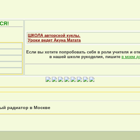
СЯ!
ШКОЛА авторской куклы.
Уроки ведет Акуна Матата
Если вы хотите попробовать себя в роли учителя и от
в нашей школе рукоделия, пишите
в моем д
ный радиатор в Москве