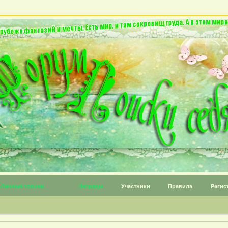
Личные топики
Награды
Участники
Правила
Регис