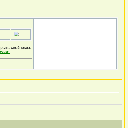
крыть свой класс
омике