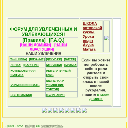
ШКОЛА
авторской
ФОРУМ ДЛЯ УВЛЕЧЕННЫХ И
куклы.
УВЛЕКАЮЩИХСЯ!
Уроки
[Правила]
[F.A.Q.]
ведет
[НАШИ ДОМИКИ]
[НАШИ
Акуна
ХВАСТУШКИ]
Матата
НАШИ УВЛЕЧЕНИЯ
[ВЫШИВКА]
[ВЯЗАНИЕ]
[ДЕКУПАЖ]
[БИСЕР]
Если вы хотите
попробовать
[ЛЕПКА]
[ВАЛЯНИЕ]
[ИГРУШКИ]
[БУМАГА]
себя в роли
[КОМПЬЮТЕРНАЯ
[ЛИТЕРАТУРНЫЙ
учителя и
ГРАФИКА]
КЛУБ]
открыть свой
[ВЫПЕЧКА И
класс в нашей
[УЧИМСЯ РИСОВАТЬ]
УКРАШЕНИЕ
школе
ТОРТОВ]
рукоделия,
пишите
в моем
[ЦВЕТОМАНИЯ]
[КУЛИНАРИЯ]
домике
Привет, Гость!
Войдите
или
зарегистрируйтесь
.