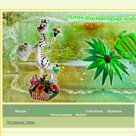
Форум
Личные топики
Награды
Участники
Правила
Регистрация
Войти
Активные темы