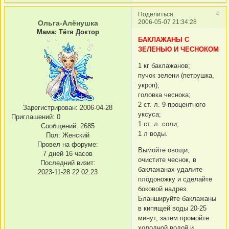
4
Поделиться
2006-05-07 21:34:28
Ольга-Алёнушка
Мама: Тётя Доктор
БАКЛАЖАНЫ С
ЗЕЛЕНЬЮ И ЧЕСНОКОМ
1 кг баклажанов;
пучок зелени (петрушка,
укроп);
головка чеснока;
2 ст. л. 9-процентного
Зарегистрирован
: 2006-04-28
уксуса;
Приглашений:
0
1 ст. л. соли;
Сообщений:
2685
1 л воды.
Пол:
Женский
Провел на форуме:
Вымойте овощи,
7 дней 16 часов
очистите чеснок, в
Последний визит:
баклажанах удалите
2023-11-28 22:02:23
плодоножку и сделайте
боковой надрез.
Бланшируйте баклажаны
в кипящей воды 20-25
минут, затем промойте
холодной водой и