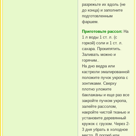
разрежьте их вдоль (не
до конца) и заполните
подготовленным
фаршем.
Приготовьте рассол:
На
1 л воды 1 ст. л. (с
горкой) соли и 1 ст. л.
сахара. Прокипятить.
Заливать можно и
горячим..
На дно ведра или
кастрюли эмалированной
положите пучок укропа с
зонтиками. Сверху
плотно уложите
баклажаны и еще раз все
закройте пучком укропа,
залейте рассолом,
накройте чистой тканью и
установите деревянный
кружок с грузом. Через 2-
3 дня убрать в холодное
место. В погреб или