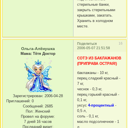
стерильные банки,
закрыть стерильными
крышками, закатать.
Хранить в холодном
месте.
16
Поделиться
2006-05-07 21:51:58
Ольга-Алёнушка
Мама: Тётя Доктор
СОТЭ ИЗ БАКЛАЖАНОВ
(ПРИПРАВА ОСТРАЯ!)
баклажаны - 10 кг,
перец сладкий красный -
7 кг,
чеснок - 0,3 кг,
перец горький красный -
Зарегистрирован
: 2006-04-28
0,1 кг,
Приглашений:
0
уксус
4-процентный
-
Сообщений:
2685
0,5 л,
Пол:
Женский
соль - 0,1 кг,
Провел на форуме:
масло подсолнечное - 1
7 дней 16 часов
Последний визит:
л.