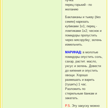
пучка
перец горький - по
желанию
Баклажаны и тыкву (без
семян) нарезать
кубиками 1х1; перец -
ломтиками 1х2; чеснок и
помидоры пропустить
через мясорубку; зелень
измельчить.
МАРИНАД:
в молотые
помидоры опустить соль,
сахар, растит. масло,
уксус и зелень. Довести
до кипения и опустить
овощи. Хорошо
размешать и варить
(тушить) 1 час.
Разложить по
стерильным банкам и
закатать.
P.S
. Эту закуску можно