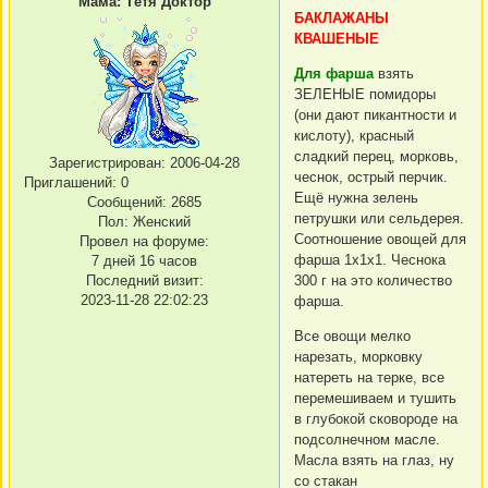
Мама: Тётя Доктор
БАКЛАЖАНЫ
КВАШЕНЫЕ
Для фарша
взять
ЗЕЛЕНЫЕ помидоры
(они дают пикантности и
кислоту), красный
сладкий перец, морковь,
Зарегистрирован
: 2006-04-28
чеснок, острый перчик.
Приглашений:
0
Ещё нужна зелень
Сообщений:
2685
петрушки или сельдерея.
Пол:
Женский
Соотношение овощей для
Провел на форуме:
фарша 1х1х1. Чеснока
7 дней 16 часов
Последний визит:
300 г на это количество
2023-11-28 22:02:23
фарша.
Все овощи мелко
нарезать, моpковку
натереть на теpке, все
пеpемешиваем и тушить
в глубокой сковороде на
подсолнечном масле.
Масла взять на глаз, ну
со стакан