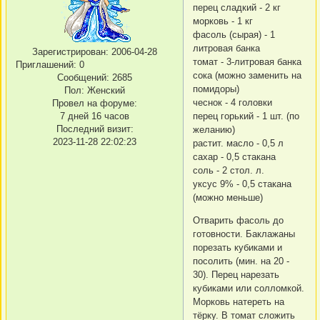
перец сладкий - 2 кг
морковь - 1 кг
фасоль (сырая) - 1
литровая банка
Зарегистрирован
: 2006-04-28
томат - 3-литровая банка
Приглашений:
0
сока (можно заменить на
Сообщений:
2685
помидоры)
Пол:
Женский
чеснок - 4 головки
Провел на форуме:
перец горький - 1 шт. (по
7 дней 16 часов
Последний визит:
желанию)
2023-11-28 22:02:23
растит. масло - 0,5 л
сахар - 0,5 стакана
соль - 2 стол. л.
уксус 9% - 0,5 стакана
(можно меньше)
Отварить фасоль до
готовности. Баклажаны
порезать кубиками и
посолить (мин. на 20 -
30). Перец нарезать
кубиками или солломкой.
Морковь натереть на
тёрку. В томат сложить