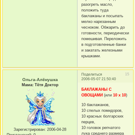
разогреть масло,
положить туда
баклажаны и посыпать
мелко нарезанным
чесноком. Обжарить до
готовности, периодически
помешивая. Переложить
в подготовленные банки
и закатать железными
крышками.
15
Поделиться
2006-05-07 21:50:40
Ольга-Алёнушка
Мама: Тётя Доктор
БАКЛАЖАНЫ С
ОВОЩАМИ
(или
10 х 10
)
10 баклажанов,
10 спелых помидоров,
10 красных болгарских
перцев,
10 головок репчатого
Зарегистрирован
: 2006-04-28
лука среднего размера
Приглашений:
0