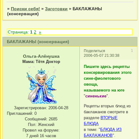
»
Поиски себя!
»
Заготовки
»
БАКЛАЖАНЫ
(консервация)
Страница:
1
2
»
БАКЛАЖАНЫ (консервация)
1
Поделиться
2006-05-07 21:30:38
Ольга-Алёнушка
Мама: Тётя Доктор
Пишите здесь рецепты
консервирования этого
сине-фиолетового
овоща,
называемого на юге
"
синенькие
".
Рецепты вторых блюд из
Зарегистрирован
: 2006-04-28
баклажанов смотрите в
Приглашений:
0
разделе
ВТОРЫЕ
Сообщений:
2685
БЛЮДА
Пол:
Женский
в теме: "
БЛЮДА ИЗ
Провел на форуме:
БАКЛАЖАНОВ
".
7 дней 16 часов