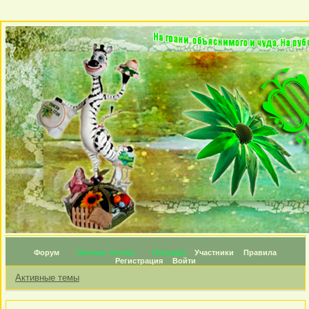
Форум
Личные топики
Награды
Участники
Правила
Регистрация
Войти
Активные темы