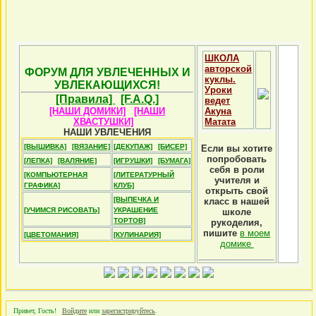
ШКОЛА
авторской
ФОРУМ ДЛЯ УВЛЕЧЕННЫХ И
куклы.
УВЛЕКАЮЩИХСЯ!
Уроки
[Правила]
[F.A.Q.]
ведет
[НАШИ ДОМИКИ]
[НАШИ
Акуна
ХВАСТУШКИ]
Матата
НАШИ УВЛЕЧЕНИЯ
[ВЫШИВКА]
[ВЯЗАНИЕ]
[ДЕКУПАЖ]
[БИСЕР]
Если вы хотите
попробовать
[ЛЕПКА]
[ВАЛЯНИЕ]
[ИГРУШКИ]
[БУМАГА]
себя в роли
[КОМПЬЮТЕРНАЯ
[ЛИТЕРАТУРНЫЙ
учителя и
ГРАФИКА]
КЛУБ]
открыть свой
[ВЫПЕЧКА И
класс в нашей
[УЧИМСЯ РИСОВАТЬ]
УКРАШЕНИЕ
школе
ТОРТОВ]
рукоделия,
пишите
в моем
[ЦВЕТОМАНИЯ]
[КУЛИНАРИЯ]
домике
Привет, Гость!
Войдите
или
зарегистрируйтесь
.