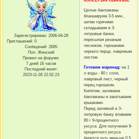
КОНСЕРВИРОВАННЫЕ
Целые баклажаны
бланшируем 3-5 мин.,
затем горячими
складываем в 3-
литровые банки,
Зарегистрирован
: 2006-04-28
пересыпая резаным
Приглашений:
0
чесноком, горошками
Сообщений:
2685
черного перца, лавровым
Пол:
Женский
листом.
Провел на форуме:
7 дней 16 часов
Готовим маринад:
на 1
Последний визит:
л воды - 80 г соли,
2023-11-28 22:02:23
лавровый лист, черный
перец горошком.
Кипятим, заливаем
баклажаны и закатываем
крышками.
Перед заливкой в 3-
литровую банку вливаем
80 г 9-процентного
уксуса. Для получения 9-
процентного уксуса
берется чуть меньше 0,5