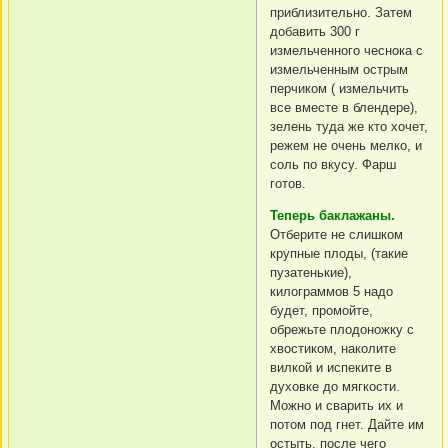
приблизительно. Затем
добавить 300 г
измельченного чеснока с
измельченным острым
перчиком ( измельчить
все вместе в блендере),
зелень туда же кто хочет,
pежем не очень мелко, и
соль по вкусу. Фарш
готов.
Теперь баклажаны.
Отберите не слишком
крупные плоды, (такие
пузатенькие),
килограммов 5 надо
будет, промойте,
обрежьте плодоножку с
хвостиком, наколите
вилкой и испеките в
духовке до мягкости.
Можно и сварить их и
потом под гнет. Дайте им
остыть, после чего