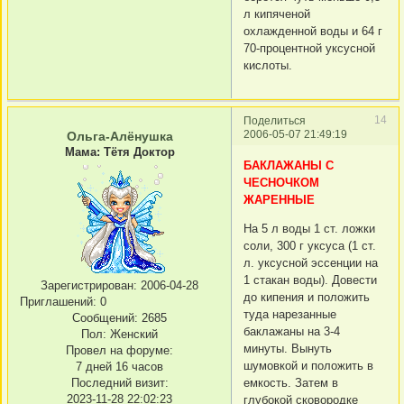
л кипяченой
охлажденной воды и 64 г
70-процентной уксусной
кислоты.
14
Поделиться
2006-05-07 21:49:19
Ольга-Алёнушка
Мама: Тётя Доктор
БАКЛАЖАНЫ С
ЧЕСНОЧКОМ
ЖАРЕННЫЕ
На 5 л воды 1 ст. ложки
соли, 300 г уксуса (1 ст.
л. уксусной эссенции на
1 стакан воды). Довести
Зарегистрирован
: 2006-04-28
до кипения и положить
Приглашений:
0
туда нарезанные
Сообщений:
2685
баклажаны на 3-4
Пол:
Женский
минуты. Вынуть
Провел на форуме:
шумовкой и положить в
7 дней 16 часов
Последний визит:
емкость. Затем в
2023-11-28 22:02:23
глубокой сковородке