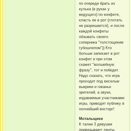
по очереди брать из
кулька (в руках у
ведущего) по конфете,
класть ее в рот (глотать
не разрешается), и после
каждой конфеты
обзывать своего
соперника "толстощеким
губошлепом")) Кто
больше запихает в рот
конфет и при этом
скажет "волшебную
фразу", тот и победит.
Надо сказать, что игра
проходит под веселые
выкрики и гиканье
зрителей, а звуки,
издаваемые участниками
игры, приводят публику в
полнейший восторг!
Мотальщики
К талии 3 девушек
привязывают ленты.