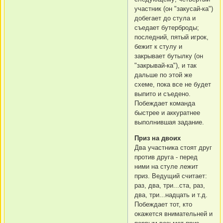
участник (он "закусай-ка")
добегает до стула и
съедает бутерброды;
последний, пятый игрок,
бежит к стулу и
закрывает бутылку (он
"закрывай-ка"), и так
дальше по этой же
схеме, пока все не будет
выпито и съедено.
Побеждает команда
быстрее и аккуратнее
выполнившая задание.
Приз на двоих
Два участника стоят друг
против друга - перед
ними на стуле лежит
приз. Ведущий считает:
раз, два, три...ста, раз,
два, три...надцать и т.д.
Побеждает тот, кто
окажется внимательней и