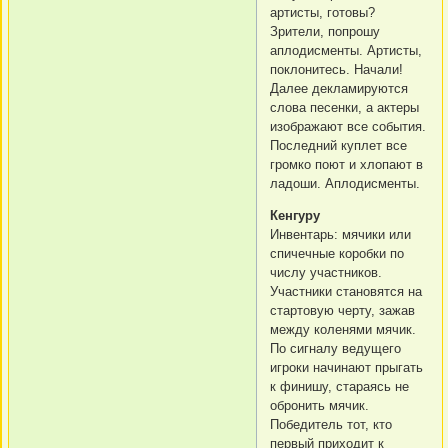
артисты, готовы?
Зрители, попрошу
аплодисменты. Артисты,
поклонитесь. Начали!
Далее декламируются
слова песенки, а актеры
изображают все события.
Последний куплет все
громко поют и хлопают в
ладоши. Аплодисменты.
Кенгуру
Инвентарь: мячики или
спичечные коробки по
числу участников.
Участники становятся на
стартовую черту, зажав
между коленями мячик.
По сигналу ведущего
игроки начинают прыгать
к финишу, стараясь не
обронить мячик.
Победитель тот, кто
первый приходит к