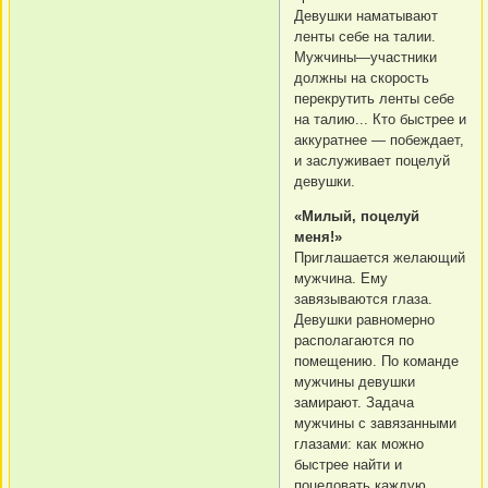
Девушки наматывают
ленты себе на талии.
Мужчины—участники
должны на скорость
перекрутить ленты себе
на талию... Кто быстрее и
аккуратнее — побеждает,
и заслуживает поцелуй
девушки.
«Милый, поцелуй
меня!»
Приглашается желающий
мужчина. Ему
завязываются глаза.
Девушки равномерно
располагаются по
помещению. По команде
мужчины девушки
замирают. Задача
мужчины с завязанными
глазами: как можно
быстрее найти и
поцеловать каждую