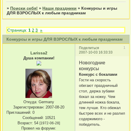
»
Поиски себя!
»
Наши праздники
»
Конкурсы и игры
ДЛЯ ВЗРОСЛЫХ к любым праздникам
Страница:
1
2
3
»
Конкурсы и игры ДЛЯ ВЗРОСЛЫХ к любым праздникам
1
Поделиться
2007-10-03 16:33:33
Larissa2
Душа компании!
Новогодние
конкурсы
Конкурс с бокалами
Гости на скорость
обегают праздничный
стол, держа зубами
бокал за ножку. Чем
Откуда:
Germany
длинней ножка бокала,
Зарегистрирован
: 2007-08-20
тем лучше. Кто обежал
Приглашений:
0
быстрее всех и не разлил
Сообщений:
10521
содержимого -
Возраст:
54
[1972-06-28]
победитель.
Провел на форуме: