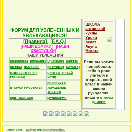
ШКОЛА
авторской
ФОРУМ ДЛЯ УВЛЕЧЕННЫХ И
куклы.
УВЛЕКАЮЩИХСЯ!
Уроки
[Правила]
[F.A.Q.]
ведет
[НАШИ ДОМИКИ]
[НАШИ
Акуна
ХВАСТУШКИ]
Матата
НАШИ УВЛЕЧЕНИЯ
[ВЫШИВКА]
[ВЯЗАНИЕ]
[ДЕКУПАЖ]
[БИСЕР]
Если вы хотите
попробовать
[ЛЕПКА]
[ВАЛЯНИЕ]
[ИГРУШКИ]
[БУМАГА]
себя в роли
[КОМПЬЮТЕРНАЯ
[ЛИТЕРАТУРНЫЙ
учителя и
ГРАФИКА]
КЛУБ]
открыть свой
[ВЫПЕЧКА И
класс в нашей
[УЧИМСЯ РИСОВАТЬ]
УКРАШЕНИЕ
школе
ТОРТОВ]
рукоделия,
пишите
в моем
[ЦВЕТОМАНИЯ]
[КУЛИНАРИЯ]
домике
Привет, Гость!
Войдите
или
зарегистрируйтесь
.