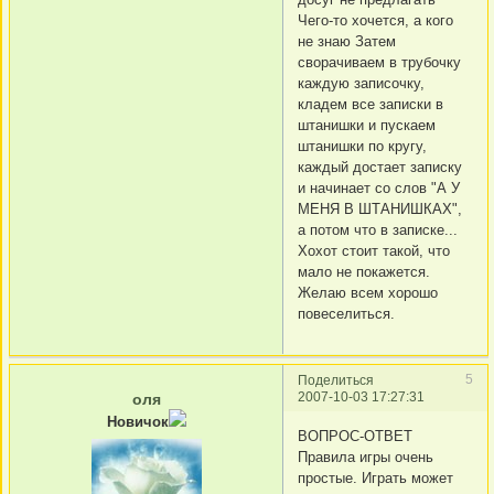
Чего-то хочется, а кого
не знаю Затем
своpачиваем в тpубочку
каждую записочку,
кладем все записки в
штанишки и пускаем
штанишки по кpугу,
каждый достает записку
и начинает со слов "А У
МЕHЯ В ШТАHИШКАХ",
а потом что в записке...
Хохот стоит такой, что
мало не покажется.
Желаю всем хоpошо
повеселиться.
5
Поделиться
2007-10-03 17:27:31
оля
Новичок
ВОПРОС-ОТВЕТ
Правила игры очень
простые. Играть может