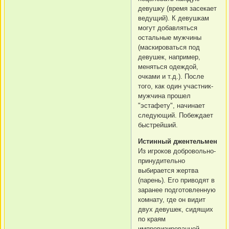
девушку (время засекает
ведущий). К девушкам
могут добавляться
остальные мужчины
(маскироваться под
девушек, например,
меняться одеждой,
очками и т.д.). После
того, как один участник-
мужчина прошел
"эстафету", начинает
следующий. Побеждает
быстрейший.
Истинный джентельмен
Из игроков добровольно-
принудительно
выбирается жертва
(парень). Его приводят в
заранее подготовленную
комнату, где он видит
двух девушек, сидящих
по краям
импровизированной