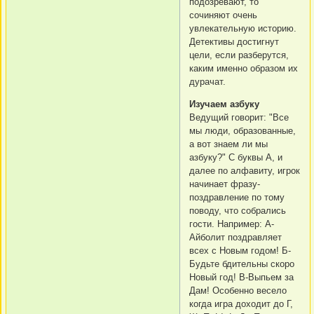
подозревают, то
сочиняют очень
увлекательную историю.
Детективы достигнут
цели, если разберутся,
каким именно образом их
дурачат.
Изучаем азбуку
Ведущий говорит: "Все
мы люди, образованные,
а вот знаем ли мы
азбуку?" С буквы А, и
далее по алфавиту, игрок
начинает фразу-
поздравление по тому
поводу, что собрались
гости. Например: А-
Айболит поздравляет
всех с Новым годом! Б-
Будьте бдительны скоро
Новый год! В-Выпьем за
Дам! Особенно весело
когда игра доходит до Г,