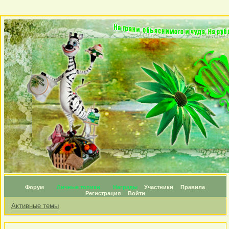
Форум
Личные топики
Награды
Участники
Правила
Регистрация
Войти
Активные темы