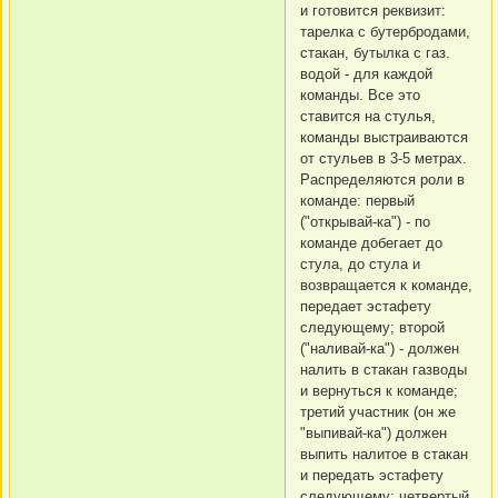
и готовится реквизит:
тарелка с бутербродами,
стакан, бутылка с газ.
водой - для каждой
команды. Все это
ставится на стулья,
команды выстраиваются
от стульев в 3-5 метрах.
Распределяются роли в
команде: первый
("открывай-ка") - по
команде добегает до
стула, до стула и
возвращается к команде,
передает эстафету
следующему; второй
("наливай-ка") - должен
налить в стакан газводы
и вернуться к команде;
третий участник (он же
"выпивай-ка") должен
выпить налитое в стакан
и передать эстафету
следующему; четвертый