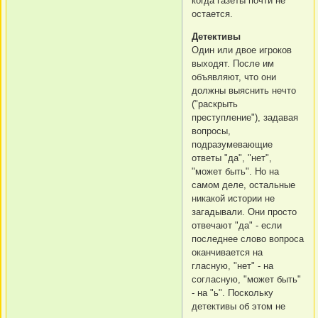
когда газеты почти не
остается.
Детективы
Один или двое игроков
выходят. После им
объявляют, что они
должны выяснить нечто
("раскрыть
преступление"), задавая
вопросы,
подразумевающие
ответы "да", "нет",
"может быть". Но на
самом деле, остальные
никакой истории не
загадывали. Они просто
отвечают "да" - если
последнее слово вопроса
оканчивается на
гласную, "нет" - на
согласную, "может быть"
- на "ь". Поскольку
детективы об этом не