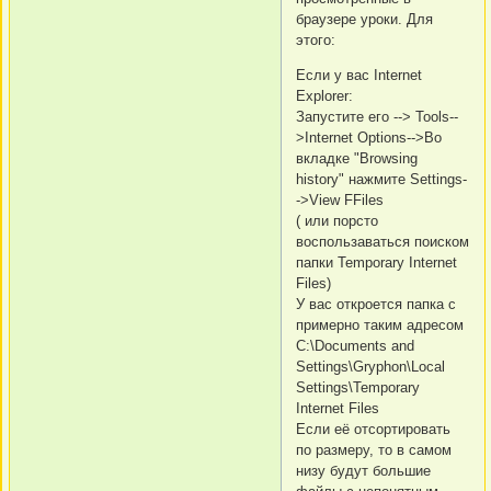
браузере уроки. Для
этого:
Если у вас Internet
Explorer:
Запустите его --> Tools--
>Internet Options-->Во
вкладке "Browsing
history" нажмите Settings-
->View FFiles
( или порсто
воспользаваться поиском
папки Temporary Internet
Files)
У вас откроется папка с
примерно таким адресом
C:\Documents and
Settings\Gryphon\Local
Settings\Temporary
Internet Files
Если её отсортировать
по размеру, то в самом
низу будут большие