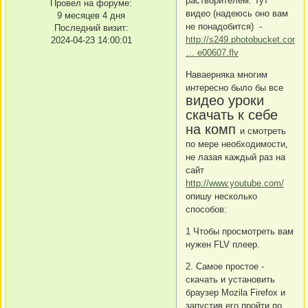
растворителем. Тут
Провел на форуме:
видео (надеюсь оно вам
9 месяцев 4 дня
не понадобится) -
Последний визит:
http://s249.photobucket.com/
2024-04-23 14:00:01
… e00607.flv
Наваерняка многим
интересно было бы все
видео уроки
скачать к себе
на комп
и смотреть
по мере необходимости,
не лазая каждый раз на
сайт
http://www.youtube.com/
опишу несколько
способов:
1 Чтобы просмотреть вам
нужен FLV плеер.
2. Самое простое -
скачать и установить
браузер Mozila Firefox и
запустив его пройти по