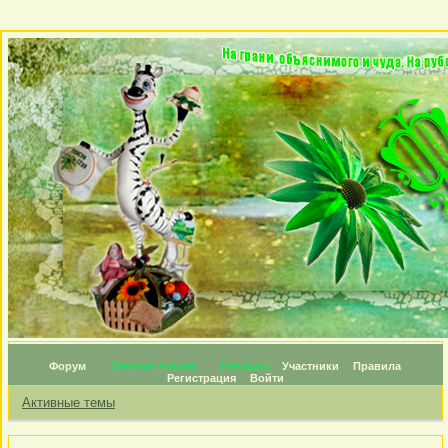
Форум
Личные топики
Награды
Участники
Правила
Регистрация
Войти
Активные темы