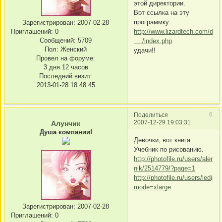
этой директории.
Вот ссылка на эту
программку.
Зарегистрирован
: 2007-02-28
Приглашений:
0
http://www.lizardtech.com/down
Сообщений:
5709
… /index.php
Пол:
Женский
удачи!!
Провел на форуме:
3 дня 12 часов
Последний визит:
2013-01-28 18:48:45
6
Поделиться
2007-12-29 19:03:31
Алунчик
Душа компании!
Девочки, вот книга .
Учебник по рисованию.
http://photofile.ru/users/alenna
nik/2514779/?page=1
http://photofile.ru/users/lediju
mode=xlarge
Зарегистрирован
: 2007-02-28
Приглашений:
0