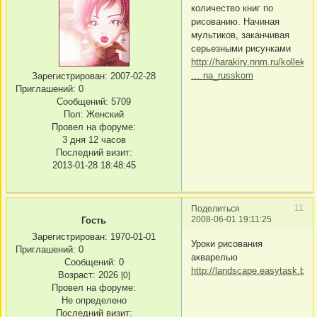
количество книг по
рисованию. Начиная
мультиков, заканчивая
серьезными рисунками
http://harakiry.nnm.ru/kollekci
… na_russkom
Зарегистрирован
: 2007-02-28
Приглашений:
0
Сообщений:
5709
Пол:
Женский
Провел на форуме:
3 дня 12 часов
Последний визит:
2013-01-28 18:48:45
11
Поделиться
2008-06-01 19:11:25
Гость
Зарегистрирован
: 1970-01-01
Уроки рисования
Приглашений:
0
акварелью
Сообщений:
0
http://landscape.easytask.biz/
Возраст:
2026
[0]
Провел на форуме:
Не определено
Последний визит: