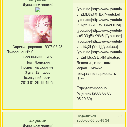
Душа компании!
[youtube]http://www.youtube.
v=ZMDth0lXHLk[/youtube]
[youtube]http://www.youtube.
v=RjxSE-2C_WU[/youtube]
[youtube]http://www.youtube.
v=SD0gEkK9V5c[/youtube]
[youtube]http://www.youtube.
v=J5Uj3hjVs8g[/youtube]
Зарегистрирован
: 2007-02-28
Приглашений:
0
[youtube]http://www.youtube.
Сообщений:
5709
v=ZnHBueSEa4M&feature=rela
Пол:
Женский
Девочки , а вот вам
Провел на форуме:
море!!!! Можно
3 дня 12 часов
акварелью нарисовать
Последний визит:
:flirt:
2013-01-28 18:48:45
Отредактировано
Алунчик (2008-06-03
05:29:30)
20
Поделиться
2008-06-03 05:48:34
Алунчик
Душа компании!