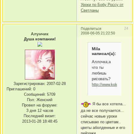
Уроки по Бобу Россу от
Светланы
24
Поделиться
2008-06-05 21:22:50
Алунчик
Душа компании!
Mila
написал(а):
Аллочка,а
что ты
любишь
рисовать?
Зарегистрирован
: 2007-02-28
http://www.kolobok.us/sm
Приглашений:
0
Сообщений:
5709
Пол:
Женский
Я бы все хотела...
Провел на форуме:
да не все получается...
3 дня 12 часов
Последний визит:
сейчас новые уроки
2013-01-28 18:48:45
списываю по цветам..
цветы аболденные и его
пейзажи