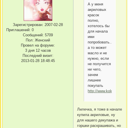
А у меня
акриловых
красок
полно,
Зарегистрирован
: 2007-02-28
хотелось бы
Приглашений:
0
для начала
Сообщений:
5709
ими
Пол:
Женский
попробовать....
Провел на форуме:
а то может
3 дня 12 часов
масло и не
Последний визит:
нужно, если
2013-01-28 18:48:45
не получится
ни чего,
зачем
лишнее
покупать
http://www.kolobok.us/s
Лилечка, я тоже в начале
купила акриловые, ну
для нашего декупажа и
горшки раскрашивать, но