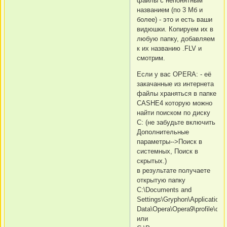
файлы с непонятным
названием (по 3 Мб и
более) - это и есть ваши
видюшки. Копируем их в
любую папку, добавляем
к их названию .FLV и
смотрим.
Если у вас OPERA: - её
закачанные из интернета
файлы храняться в папке
CASHE4 которую можно
найти поиском по диску
C: (не забудьте включить
Дополнительные
параметры-->Поиск в
системных, Поиск в
скрытых.)
в результате получаете
открытую папку
C:\Documents and
Settings\Gryphon\Application
Data\Opera\Opera9\profile\cac
или