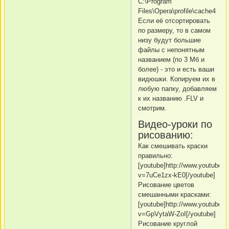
C:\Program
Files\Opera\profile\cache4
Если её отсортировать
по размеру, то в самом
низу будут большие
файлы с непонятным
названием (по 3 Мб и
более) - это и есть ваши
видюшки. Копируем их в
любую папку, добавляем
к их названию .FLV и
смотрим.
Видео-уроки по
рисованию:
Как смешивать краски
правильно:
[youtube]http://www.youtube.
v=7uCe1zx-kE0[/youtube]
Рисование цветов
смешанными красками:
[youtube]http://www.youtube.
v=GpVytaW-ZoI[/youtube]
Рисование круглой