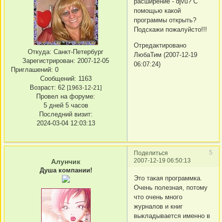
расширение - djvu? С
помощью какой
программы открыть?
Подскажи пожалуйсто!!!
Отредактировано
Откуда:
Санкт-Петербург
ЛюбаТим (2007-12-19
Зарегистрирован
: 2007-12-05
06:07:24)
Приглашений:
0
Сообщений:
1163
Возраст:
62
[1963-12-21]
Провел на форуме:
5 дней 5 часов
Последний визит:
2024-03-04 12:03:13
5
Поделиться
2007-12-19 06:50:13
Алунчик
Душа компании!
Это такая программка.
Очень полезная, потому
что очень много
журналов и книг
выкладывается именно в