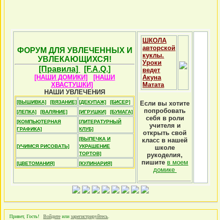
ШКОЛА
авторской
ФОРУМ ДЛЯ УВЛЕЧЕННЫХ И
куклы.
УВЛЕКАЮЩИХСЯ!
Уроки
[Правила]
[F.A.Q.]
ведет
[НАШИ ДОМИКИ]
[НАШИ
Акуна
ХВАСТУШКИ]
Матата
НАШИ УВЛЕЧЕНИЯ
[ВЫШИВКА]
[ВЯЗАНИЕ]
[ДЕКУПАЖ]
[БИСЕР]
Если вы хотите
попробовать
[ЛЕПКА]
[ВАЛЯНИЕ]
[ИГРУШКИ]
[БУМАГА]
себя в роли
[КОМПЬЮТЕРНАЯ
[ЛИТЕРАТУРНЫЙ
учителя и
ГРАФИКА]
КЛУБ]
открыть свой
[ВЫПЕЧКА И
класс в нашей
[УЧИМСЯ РИСОВАТЬ]
УКРАШЕНИЕ
школе
ТОРТОВ]
рукоделия,
пишите
в моем
[ЦВЕТОМАНИЯ]
[КУЛИНАРИЯ]
домике
Привет, Гость!
Войдите
или
зарегистрируйтесь
.