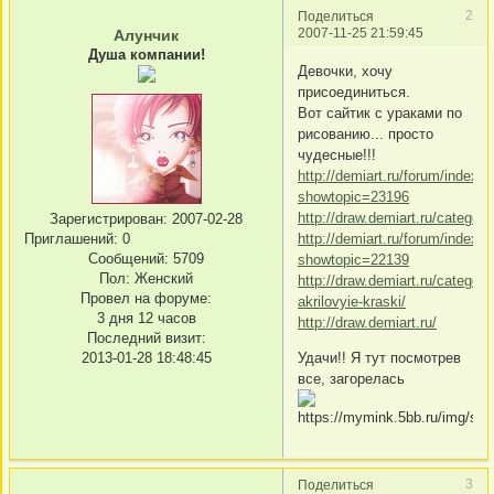
2
Поделиться
2007-11-25 21:59:45
Алунчик
Душа компании!
Девочки, хочу
присоединиться.
Вот сайтик с ураками по
рисованию... просто
чудесные!!!
http://demiart.ru/forum/index.
showtopic=23196
http://draw.demiart.ru/category
Зарегистрирован
: 2007-02-28
Приглашений:
0
http://demiart.ru/forum/index.
Сообщений:
5709
showtopic=22139
Пол:
Женский
http://draw.demiart.ru/category
Провел на форуме:
akrilovyie-kraski/
3 дня 12 часов
http://draw.demiart.ru/
Последний визит:
2013-01-28 18:48:45
Удачи!! Я тут посмотрев
все, загорелась
3
Поделиться