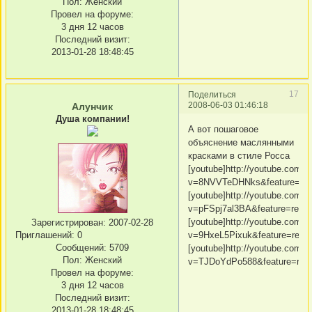
Пол:
Женский
Провел на форуме:
3 дня 12 часов
Последний визит:
2013-01-28 18:48:45
17
Поделиться
2008-06-03 01:46:18
Алунчик
Душа компании!
А вот пошаговое
объяснение маслянными
красками в стиле Росса
[youtube]http://youtube.com/w
v=8NVVTeDHNks&feature=rela
[youtube]http://youtube.com/w
v=pFSpj7al3BA&feature=relate
[youtube]http://youtube.com/w
Зарегистрирован
: 2007-02-28
Приглашений:
0
v=9HxeL5Pixuk&feature=relate
Сообщений:
5709
[youtube]http://youtube.com/w
Пол:
Женский
v=TJDoYdPo588&feature=relat
Провел на форуме:
3 дня 12 часов
Последний визит:
2013-01-28 18:48:45