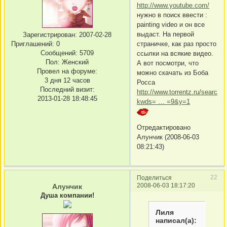
http://www.youtube.com/
нужно в поиск ввести :
painting video и он все
выдаст. На первой
Зарегистрирован
: 2007-02-28
Приглашений:
0
страничке, как раз просто
Сообщений:
5709
ссылки на всякие видео.
Пол:
Женский
А вот посмотри, что
Провел на форуме:
можно скачать из Боба
3 дня 12 часов
Росса
Последний визит:
http://www.torrentz.ru/search.
2013-01-28 18:48:45
kwds= … =9&y=1
Отредактировано
Алунчик (2008-06-03
08:21:43)
22
Поделиться
2008-06-03 18:17:20
Алунчик
Душа компании!
Лиля
написал(а):