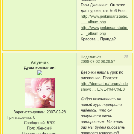
Гари Дженкинс. Он тоже
дает уроки, как Боб Росс
http://www.jenkinsartstudio.co
… _album.php
http://www.jenkinsartstudio.co
… _album.php
Красота... Правда?
25
Поделиться
2008-07-02 08:28:57
Алунчик
Душа компании!
Девочки нашла урок по
рисованию. Портрет.
http://demiart.ru/forum/index.
showt … E%E4%F0%E8
Добро пожаловать на
новый курс портрета,
надеюсь, что он
Зарегистрирован
: 2007-02-28
получится очень
Приглашений:
0
интересным. На этот
Сообщений:
5709
раз мы будем рисовать
Пол:
Женский
портрет известной
Провел на форуме: