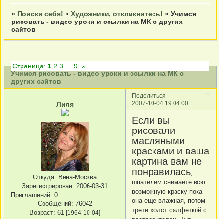
»
Поиски себя!
»
Художники, откликнитесь!
»
Учимся
рисовать - видео уроки и ссылки на МК с других
сайтов
Страница:
1
2
3
…
9
»
Учимся рисовать - видео уроки и ссылки на МК с
других сайтов
1
Поделиться
2007-10-04 19:04:00
Лиля
Если вы
рисовали
масляными
красками и ваша
картина вам не
понравилась
,
Откуда:
Вена-Москва
шпателем снимаете всю
Зарегистрирован
: 2006-03-31
возможную краску пока
Приглашений:
0
она еще влажная, потом
Сообщений:
76042
трете холст салфеткой с
Возраст:
61
[1964-10-04]