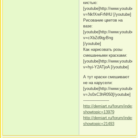
кистью:
[youtube]http://www.youtube.
v=NkfXreFrNHU [/youtube]
Рисование цветов на
вазе:
[youtube]http://www.youtube.
v=cXbZd9qyBng
[/youtube]
Как нарисовать розы
смешанными красками:
[youtube]http://www.youtube.
v=hyi-Y2ATjoA [/youtube]
А тут краски смешивают
не на карусели:
[youtube]http://www.youtube.
v=Js0xC3hR050[/youtube]
---------------------
http://demiart.ru/forum/index.
showtopic=13979
http://demiart.ru/forum/index.
showtopic=21493