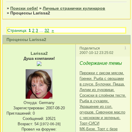
»
Поиски себя!
»
Личные странички кулинаров
»
Процессы Larissa2
Страница:
1
2
3
…
32
»
Процессы Larissa2
1
Поделиться
2007-10-12 23:25:02
Larissa2
Душа компании!
Содержание темы
Пирожки с рисом мясом.
Гренки. Рыба с овощами
в соусе. Булочки. Пицца.
Лилии из луковици.
Сосиски в слоёном тесте.
Рыба в сухарях.
Откуда:
Germany
Украшение из сол.
Зарегистрирован
: 2007-08-20
огурцов. Сивочное масло
Приглашений:
0
с чесноком и зеленью.
Сообщений:
10521
Торт-СИСИ
Возраст:
54
[1972-06-28]
МК-Безе. Торт с безе
Провел на форуме: