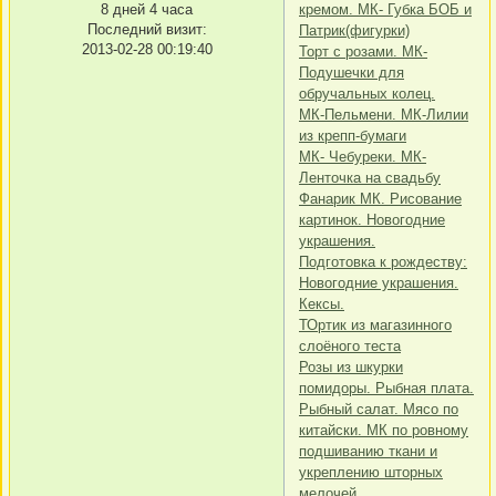
8 дней 4 часа
кремом. МК- Губка БОБ и
Последний визит:
Патрик(фигурки)
2013-02-28 00:19:40
Торт с розами. МК-
Подушечки для
обручальных колец.
МК-Пельмени. МК-Лилии
из крепп-бумаги
МК- Чебуреки. МК-
Ленточка на свадьбу
Фанарик МК. Рисование
картинок. Новогодние
украшения.
Подготовка к рождеству:
Новогодние украшения.
Кексы.
ТОртик из магазинного
слоёного теста
Розы из шкурки
помидоры. Рыбная плата.
Рыбный салат. Мясо по
китайски. МК по ровному
подшиванию ткани и
укреплению шторных
мелочей