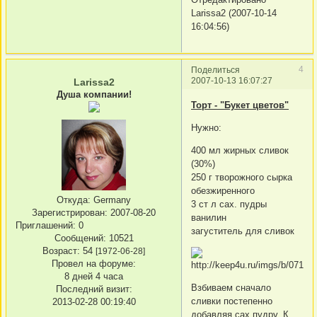
Larissa2 (2007-10-14
16:04:56)
4
Поделиться
2007-10-13 16:07:27
Larissa2
Душа компании!
Торт - "Букет цветов"
Нужно:
400 мл жирных сливок
(30%)
250 г творожного сырка
обезжиренного
Откуда:
Germany
3 ст л сах. пудры
Зарегистрирован
: 2007-08-20
ванилин
Приглашений:
0
загуститель для сливок
Сообщений:
10521
Возраст:
54
[1972-06-28]
Провел на форуме:
8 дней 4 часа
Взбиваем сначало
Последний визит:
сливки постепенно
2013-02-28 00:19:40
добавляя сах.пудру. К