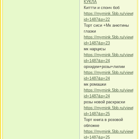
КУКЛА
Киттти и спонч боб
https://mymink.5bb.ru/viewtop
id=1487&p=22
Торт сиси +Мк анютины
глазки
https://mymink.5bb.ru/viewtop
id=1487&p=23
мк нарцисы
https://mymink.5bb.ru/viewtop
id=1487&p=24
орхидеи+розы+лилии
https://mymink.5bb.ru/viewtop
id=1487&p=24
мк ромашки
https://mymink.5bb.ru/viewtop
id=1487&p=24
розы новой раскраски
https://mymink.5bb.ru/viewtop
id=1487&p=25
Торт книга в розовой
обложке
https://mymink.5bb.ru/viewtop
id=1487&p=25