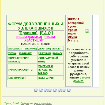
ШКОЛА
авторской
ФОРУМ ДЛЯ УВЛЕЧЕННЫХ И
куклы.
УВЛЕКАЮЩИХСЯ!
Уроки
[Правила]
[F.A.Q.]
ведет
[НАШИ ДОМИКИ]
[НАШИ
Акуна
ХВАСТУШКИ]
Матата
НАШИ УВЛЕЧЕНИЯ
[ВЫШИВКА]
[ВЯЗАНИЕ]
[ДЕКУПАЖ]
[БИСЕР]
Если вы хотите
попробовать
[ЛЕПКА]
[ВАЛЯНИЕ]
[ИГРУШКИ]
[БУМАГА]
себя в роли
[КОМПЬЮТЕРНАЯ
[ЛИТЕРАТУРНЫЙ
учителя и
ГРАФИКА]
КЛУБ]
открыть свой
[ВЫПЕЧКА И
класс в нашей
[УЧИМСЯ РИСОВАТЬ]
УКРАШЕНИЕ
школе
ТОРТОВ]
рукоделия,
пишите
в моем
[ЦВЕТОМАНИЯ]
[КУЛИНАРИЯ]
домике
Привет, Гость!
Войдите
или
зарегистрируйтесь
.