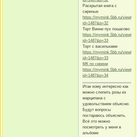
Раскрытая книга с
сиренью
https://mymink.5bb.ru/viewtop
id=1487&p=32
Торт Винни пух пошагово
https://mymink.5bb.ru/viewtop
id=1487&p=33
Торт с васильками
https://mymink.5bb.ru/viewtop
id=1487&p=33
МК по сирени
https://mymink.5bb.ru/viewtop
id=1487&p=34
Итак кому интересно как
можно слепить розы из
марципана с
удовольствием объясню.
Будут вопросы
постараюсь объяснить.
Всё это можно
посмотреть у меня в
альбоме