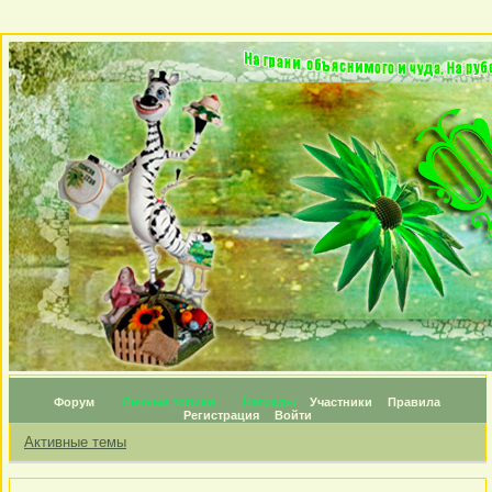
Форум
Личные топики
Награды
Участники
Правила
Регистрация
Войти
Активные темы