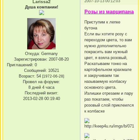
2007-10-13 00:12:03
Larissa2
Душа компании!
Розы из марципана
Приступим к лепке
бутона
Если вы хотите розу с
переходом цвета, то вам
нужно дополнительно
покрасить вам нужный
Откуда:
Germany
цвет, я взяла розовый,
Зарегистрирован
: 2007-08-20
Раскатываем тонко на
Приглашений:
0
картофельном крахмале
Сообщений:
10521
и закручиваем так
Возраст:
54
[1972-06-28]
называемую колбаску
Провел на форуме:
8 дней 4 часа
основного цвета.
Последний визит:
Излишки отрезаем и пару
2013-02-28 00:19:40
раз покатаем, чтобы
розовый слой приклеился
к колбаске