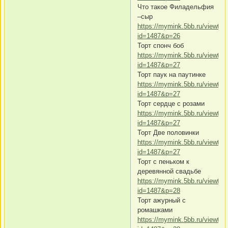
Что такое Филадельфия
–сыр
https://mymink.5bb.ru/viewtop
id=1487&p=26
Торт спонч боб
https://mymink.5bb.ru/viewtop
id=1487&p=27
Торт паук на паутинке
https://mymink.5bb.ru/viewtop
id=1487&p=27
Торт сердце с розами
https://mymink.5bb.ru/viewtop
id=1487&p=27
Торт Две половинки
https://mymink.5bb.ru/viewtop
id=1487&p=27
Торт с пеньком к
деревянной свадьбе
https://mymink.5bb.ru/viewtop
id=1487&p=28
Торт ажурный с
ромашками
https://mymink.5bb.ru/viewtop