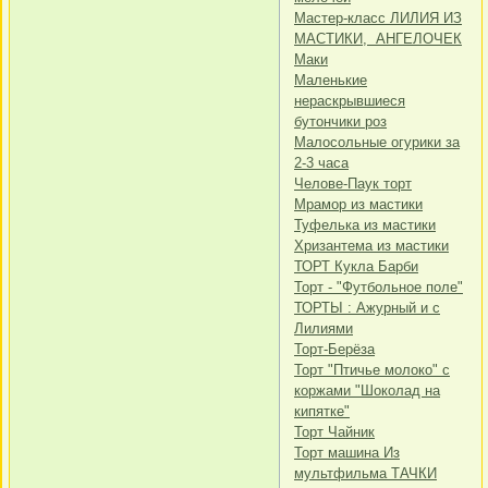
Мастер-класс ЛИЛИЯ ИЗ
МАСТИКИ, АНГЕЛОЧЕК
Маки
Маленькие
нераскрывшиеся
бутончики роз
Малосольные огурики за
2-3 часа
Челове-Паук торт
Мрамор из мастики
Туфелька из мастики
Хризантема из мастики
ТОРТ Кукла Барби
Торт - "Футбольное поле"
ТОРТЫ : Ажурный и с
Лилиями
Торт-Берёза
Торт "Птичье молоко" с
коржами "Шоколад на
кипятке"
Торт Чайник
Торт машина Из
мультфильма ТАЧКИ