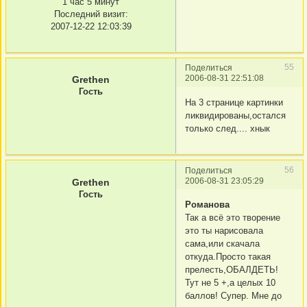
1 час 5 минут
Последний визит:
2007-12-22 12:03:39
55
Поделиться
2006-08-31 22:51:08
Grethen
Гость
На 3 странице картинки
ликвидированы,остался
только след.... хнык
56
Поделиться
2006-08-31 23:05:29
Grethen
Гость
Романова
Так а всё это творение
это ты нарисовала
сама,или скачала
откуда.Просто такая
прелесть,ОБАЛДЕТЬ!
Тут не 5 +,а целых 10
баллов! Супер. Мне до