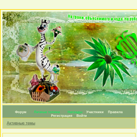
Форум
Личные топики
Награды
Участники
Правила
Регистрация
Войти
Активные темы