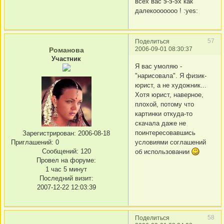
всех вас э-э-эх как
далекооооооо ! :yes:
57
Поделиться
2006-09-01 08:30:37
Романова
Участник
Я вас умоляю -
"нарисовала". Я физик-
юрист, а не художник...
Хотя юрист, наверное,
плохой, потому что
картинки откуда-то
скачала даже не
поинтересовавшись
Зарегистрирован
: 2006-08-18
Приглашений:
0
условиями соглашений
Сообщений:
120
об использовании
Провел на форуме:
1 час 5 минут
Последний визит:
2007-12-22 12:03:39
58
Поделиться