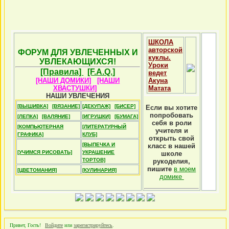
ШКОЛА
авторской
ФОРУМ ДЛЯ УВЛЕЧЕННЫХ И
куклы.
УВЛЕКАЮЩИХСЯ!
Уроки
[Правила]
[F.A.Q.]
ведет
[НАШИ ДОМИКИ]
[НАШИ
Акуна
ХВАСТУШКИ]
Матата
НАШИ УВЛЕЧЕНИЯ
[ВЫШИВКА]
[ВЯЗАНИЕ]
[ДЕКУПАЖ]
[БИСЕР]
Если вы хотите
попробовать
[ЛЕПКА]
[ВАЛЯНИЕ]
[ИГРУШКИ]
[БУМАГА]
себя в роли
[КОМПЬЮТЕРНАЯ
[ЛИТЕРАТУРНЫЙ
учителя и
ГРАФИКА]
КЛУБ]
открыть свой
[ВЫПЕЧКА И
класс в нашей
[УЧИМСЯ РИСОВАТЬ]
УКРАШЕНИЕ
школе
ТОРТОВ]
рукоделия,
пишите
в моем
[ЦВЕТОМАНИЯ]
[КУЛИНАРИЯ]
домике
Привет, Гость!
Войдите
или
зарегистрируйтесь
.