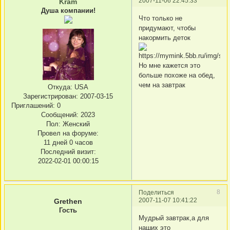
2007-11-06 22:45:33
Kram
Душа компании!
Что только не
придумают, чтобы
накормить деток
Но мне кажется это
больше похоже на обед,
чем на завтрак
Откуда:
USA
Зарегистрирован
: 2007-03-15
Приглашений:
0
Сообщений:
2023
Пол:
Женский
Провел на форуме:
11 дней 0 часов
Последний визит:
2022-02-01 00:00:15
8
Поделиться
2007-11-07 10:41:22
Grethen
Гость
Мудрый завтрак,а для
наших это