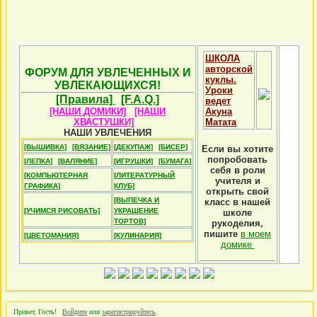
ШКОЛА
авторской
ФОРУМ ДЛЯ УВЛЕЧЕННЫХ И
куклы.
УВЛЕКАЮЩИХСЯ!
Уроки
[Правила]
[F.A.Q.]
ведет
[НАШИ ДОМИКИ]
[НАШИ
Акуна
ХВАСТУШКИ]
Матата
НАШИ УВЛЕЧЕНИЯ
[ВЫШИВКА]
[ВЯЗАНИЕ]
[ДЕКУПАЖ]
[БИСЕР]
Если вы хотите
попробовать
[ЛЕПКА]
[ВАЛЯНИЕ]
[ИГРУШКИ]
[БУМАГА]
себя в роли
[КОМПЬЮТЕРНАЯ
[ЛИТЕРАТУРНЫЙ
учителя и
ГРАФИКА]
КЛУБ]
открыть свой
[ВЫПЕЧКА И
класс в нашей
[УЧИМСЯ РИСОВАТЬ]
УКРАШЕНИЕ
школе
ТОРТОВ]
рукоделия,
пишите
в моем
[ЦВЕТОМАНИЯ]
[КУЛИНАРИЯ]
домике
Привет, Гость!
Войдите
или
зарегистрируйтесь
.