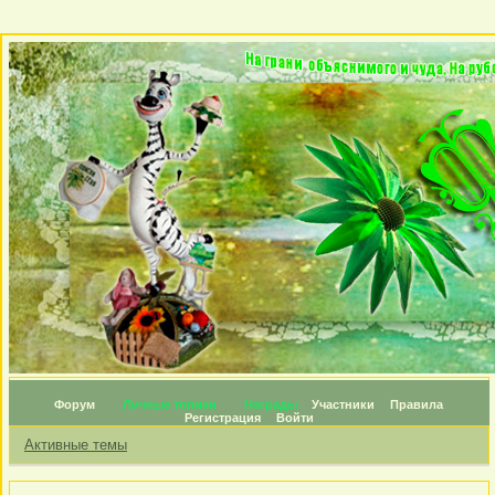
Форум
Личные топики
Награды
Участники
Правила
Регистрация
Войти
Активные темы