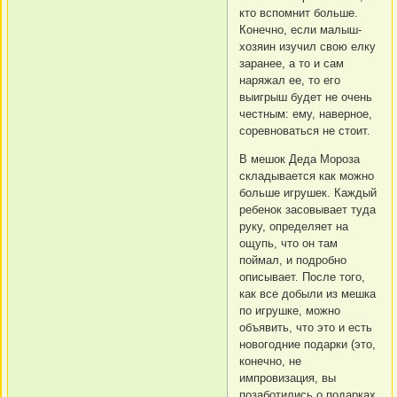
кто вспомнит больше.
Конечно, если малыш-
хозяин изучил свою елку
заранее, а то и сам
наряжал ее, то его
выигрыш будет не очень
честным: ему, наверное,
соревноваться не стоит.
В мешок Деда Мороза
складывается как можно
больше игрушек. Каждый
ребенок засовывает туда
руку, определяет на
ощупь, что он там
поймал, и подробно
описывает. После того,
как все добыли из мешка
по игрушке, можно
объявить, что это и есть
новогодние подарки (это,
конечно, не
импровизация, вы
позаботились о подарках