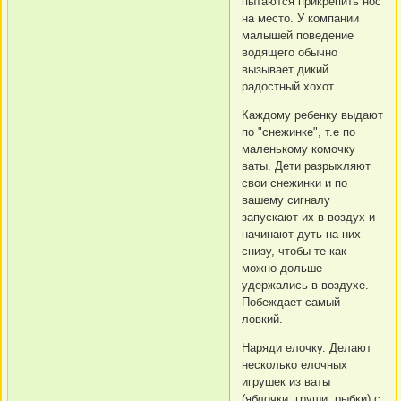
пытаются прикрепить нос
на место. У компании
малышей поведение
водящего обычно
вызывает дикий
радостный хохот.
Каждому ребенку выдают
по "снежинке", т.е по
маленькому комочку
ваты. Дети разрыхляют
свои снежинки и по
вашему сигналу
запускают их в воздух и
начинают дуть на них
снизу, чтобы те как
можно дольше
удержались в воздухе.
Побеждает самый
ловкий.
Наряди елочку. Делают
несколько елочных
игрушек из ваты
(яблочки, груши, рыбки) с