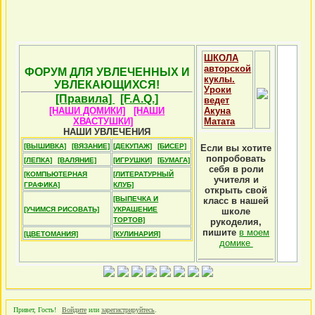
ШКОЛА
авторской
ФОРУМ ДЛЯ УВЛЕЧЕННЫХ И
куклы.
УВЛЕКАЮЩИХСЯ!
Уроки
[Правила]
[F.A.Q.]
ведет
[НАШИ ДОМИКИ]
[НАШИ
Акуна
ХВАСТУШКИ]
Матата
НАШИ УВЛЕЧЕНИЯ
[ВЫШИВКА]
[ВЯЗАНИЕ]
[ДЕКУПАЖ]
[БИСЕР]
Если вы хотите
попробовать
[ЛЕПКА]
[ВАЛЯНИЕ]
[ИГРУШКИ]
[БУМАГА]
себя в роли
[КОМПЬЮТЕРНАЯ
[ЛИТЕРАТУРНЫЙ
учителя и
ГРАФИКА]
КЛУБ]
открыть свой
[ВЫПЕЧКА И
класс в нашей
[УЧИМСЯ РИСОВАТЬ]
УКРАШЕНИЕ
школе
ТОРТОВ]
рукоделия,
пишите
в моем
[ЦВЕТОМАНИЯ]
[КУЛИНАРИЯ]
домике
Привет, Гость!
Войдите
или
зарегистрируйтесь
.