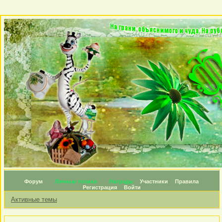
Форум
Личные топики
Награды
Участники
Правила
Регистрация
Войти
Активные темы