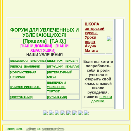
ШКОЛА
авторской
ФОРУМ ДЛЯ УВЛЕЧЕННЫХ И
куклы.
УВЛЕКАЮЩИХСЯ!
Уроки
[Правила]
[F.A.Q.]
ведет
[НАШИ ДОМИКИ]
[НАШИ
Акуна
ХВАСТУШКИ]
Матата
НАШИ УВЛЕЧЕНИЯ
[ВЫШИВКА]
[ВЯЗАНИЕ]
[ДЕКУПАЖ]
[БИСЕР]
Если вы хотите
попробовать
[ЛЕПКА]
[ВАЛЯНИЕ]
[ИГРУШКИ]
[БУМАГА]
себя в роли
[КОМПЬЮТЕРНАЯ
[ЛИТЕРАТУРНЫЙ
учителя и
ГРАФИКА]
КЛУБ]
открыть свой
[ВЫПЕЧКА И
класс в нашей
[УЧИМСЯ РИСОВАТЬ]
УКРАШЕНИЕ
школе
ТОРТОВ]
рукоделия,
пишите
в моем
[ЦВЕТОМАНИЯ]
[КУЛИНАРИЯ]
домике
Привет, Гость!
Войдите
или
зарегистрируйтесь
.