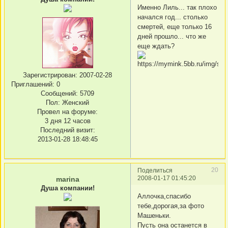
Именно Лиль... так плохо
начался год... столько
смертей, еще только 16
дней прошло... что же
еще ждать?
Зарегистрирован
: 2007-02-28
Приглашений:
0
Сообщений:
5709
Пол:
Женский
Провел на форуме:
3 дня 12 часов
Последний визит:
2013-01-28 18:48:45
20
Поделиться
2008-01-17 01:45:20
marina
Душа компании!
Аллочка,спасибо
тебе,дорогая,за фото
Машеньки.
Пусть она останется в