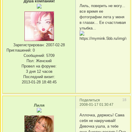
Душа компании!
Лиль, поверить не могу...
все время ее
фотографии лета у меня
в глазах... Ее счастливая
улыбка...
Зарегистрирован
: 2007-02-28
Приглашений:
0
Сообщений:
5709
Пол:
Женский
Провел на форуме:
3 дня 12 часов
Последний визит:
2013-01-28 18:48:45
18
Поделиться
2008-01-17 01:30:47
Лиля
Аллочка, держись! Сама
себя не накручивай!
Девочка ушла, а тебе
еще Анютку растить! Она