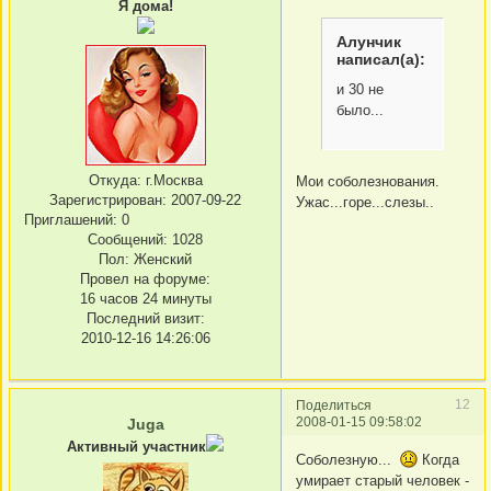
Я дома!
Алунчик
написал(а):
и 30 не
было...
Откуда:
г.Москва
Мои соболезнования.
Зарегистрирован
: 2007-09-22
Ужас...горе...слезы..
Приглашений:
0
Сообщений:
1028
Пол:
Женский
Провел на форуме:
16 часов 24 минуты
Последний визит:
2010-12-16 14:26:06
12
Поделиться
2008-01-15 09:58:02
Juga
Активный участник
Соболезную...
Когда
умирает старый человек -