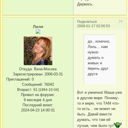
Держись.
24
Поделиться
2008-01-17 02:06:53
Лиля
да , конечно,
Лиль... нам
нужно
думать о
живых и
беречь друг
Откуда:
Вена-Москва
друга
Зарегистрирован
: 2006-03-31
Приглашений:
0
Сообщений:
76042
Возраст:
61
[1964-10-04]
Вот и умничка! Маша уже
Провел на форуме:
в другом мире. Почему-
9 месяцев 4 дня
то я верю, что ТАМ что-
Последний визит:
то есть... не может не
2024-04-23 14:00:01
быть. Давай вместе
думать, что там ей
лучше, чем было тут