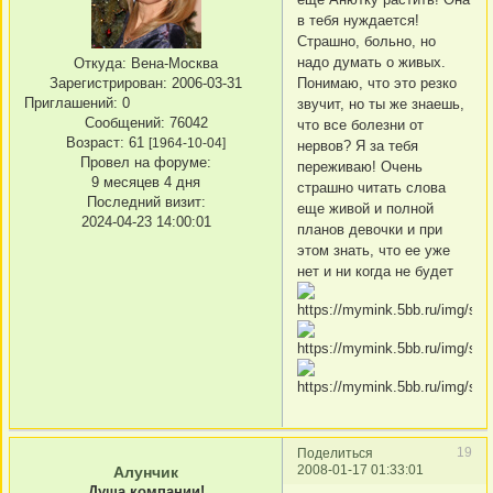
в тебя нуждается!
Страшно, больно, но
надо думать о живых.
Откуда:
Вена-Москва
Понимаю, что это резко
Зарегистрирован
: 2006-03-31
Приглашений:
0
звучит, но ты же знаешь,
Сообщений:
76042
что все болезни от
Возраст:
61
[1964-10-04]
нервов? Я за тебя
Провел на форуме:
переживаю! Очень
9 месяцев 4 дня
страшно читать слова
Последний визит:
еще живой и полной
2024-04-23 14:00:01
планов девочки и при
этом знать, что ее уже
нет и ни когда не будет
19
Поделиться
2008-01-17 01:33:01
Алунчик
Душа компании!