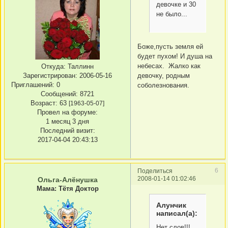
девочке и 30
не было...
Боже,пусть земля ей
будет пухом! И душа на
небесах. Жалко как
Откуда:
Таллинн
девочку, родным
Зарегистрирован
: 2006-05-16
Приглашений:
0
соболезнования.
Сообщений:
8721
Возраст:
63
[1963-05-07]
Провел на форуме:
1 месяц 3 дня
Последний визит:
2017-04-04 20:43:13
6
Поделиться
2008-01-14 01:02:46
Ольга-Алёнушка
Мама: Тётя Доктор
Алунчик
написал(а):
Нет слов!!!