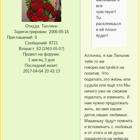
все
чувствует!
Ты
расклеишься
Откуда:
Таллинн
и ей плохо
Зарегистрирован
: 2006-05-16
будет!
Приглашений:
0
Сообщений:
8721
Возраст:
63
[1963-05-07]
Провел на форуме:
Аллочка, я как Лильчик
1 месяц 3 дня
тебе то же
Последний визит:
говорю,настройся на
2017-04-04 20:43:13
позитив. Что
поделать,это жизнь или
судьба или ещё что.Мы
ничего уже не сможем
поделать и изменить. А
нам нужно продолжать
жить, во имя наших
деток,наших любимых.
Машеньку будут помнить
и вспоминать с любовью
и от этого и её душа
порадуется на небесах.