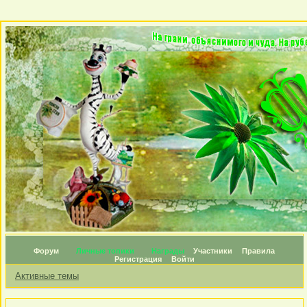
Форум
Личные топики
Награды
Участники
Правила
Регистрация
Войти
Активные темы