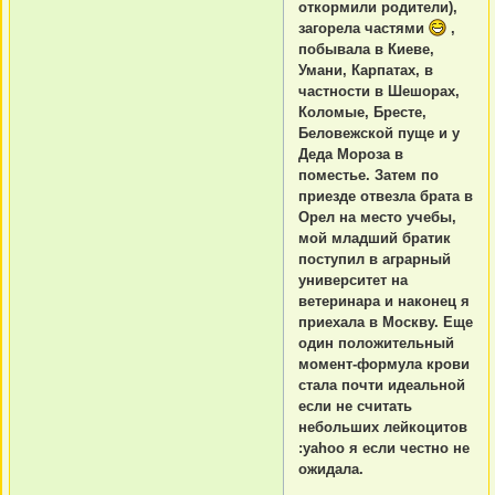
откормили родители),
загорела частями
,
побывала в Киеве,
Умани, Карпатах, в
частности в Шешорах,
Коломые, Бресте,
Беловежской пуще и у
Деда Мороза в
поместье. Затем по
приезде отвезла брата в
Орел на место учебы,
мой младший братик
поступил в аграрный
университет на
ветеринара и наконец я
приехала в Москву. Еще
один положительный
момент-формула крови
стала почти идеальной
если не считать
небольших лейкоцитов
:yahoo я если честно не
ожидала.