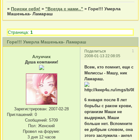
»
Поиски себя!
»
"Всегда с нами.."
»
Горе!!! Умерла
Машенька- Ламараш
Страница:
1
Горе!!! Умерла Машенька- Ламараш
1
Поделиться
2008-01-13 22:08:05
Алунчик
Душа компании!
Всем, кто помнит, еще с
Мелиссы - Машу, ник
Ламараш.
6 января после 8 лет
борьбы с раком крови,
Зарегистрирован
: 2007-02-28
организм Маши не
Приглашений:
0
выдержал, Маши
Сообщений:
5709
больше нет. Вспомните
Пол:
Женский
ее добрым словом, она
Провел на форуме:
этого заслужила - ангел
3 дня 12 часов