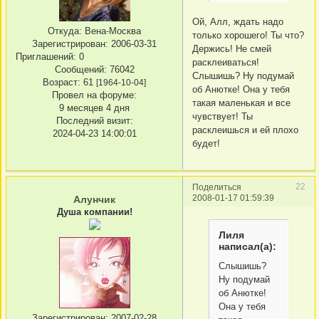
Ой, Алл, ждать надо
Откуда:
Вена-Москва
только хорошего! Ты что?
Зарегистрирован
: 2006-03-31
Держись! Не смей
Приглашений:
0
расклеиваться!
Сообщений:
76042
Слышишь? Ну подумай
Возраст:
61
[1964-10-04]
об Анютке! Она у тебя
Провел на форуме:
такая маленькая и все
9 месяцев 4 дня
чувствует! Ты
Последний визит:
расклеишься и ей плохо
2024-04-23 14:00:01
будет!
22
Поделиться
2008-01-17 01:59:39
Алунчик
Душа компании!
Лиля
написал(а):
Слышишь?
Ну подумай
об Анютке!
Она у тебя
Зарегистрирован
: 2007-02-28