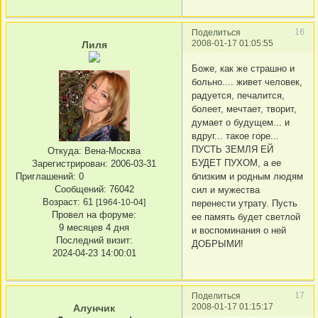
16
Поделиться
2008-01-17 01:05:55
Лиля
Боже, как же страшно и
больно.... живет человек,
радуется, печалится,
болеет, мечтает, творит,
думает о будущем... и
вдруг... такое горе...
ПУСТЬ ЗЕМЛЯ ЕЙ
Откуда:
Вена-Москва
БУДЕТ ПУХОМ, а ее
Зарегистрирован
: 2006-03-31
Приглашений:
0
близким и родным людям
Сообщений:
76042
сил и мужества
Возраст:
61
[1964-10-04]
перенести утрату. Пусть
Провел на форуме:
ее память будет светлой
9 месяцев 4 дня
и воспоминания о ней
Последний визит:
ДОБРЫМИ!
2024-04-23 14:00:01
17
Поделиться
2008-01-17 01:15:17
Алунчик