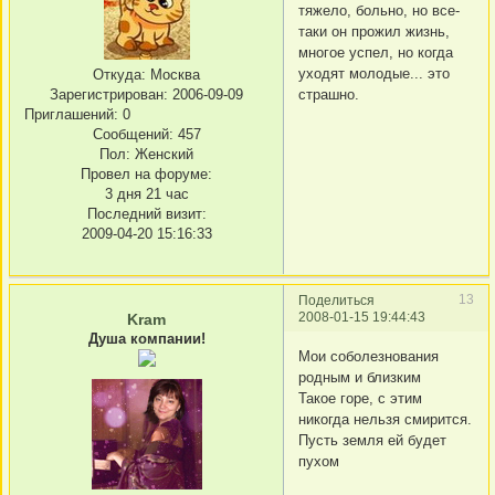
тяжело, больно, но все-
таки он прожил жизнь,
многое успел, но когда
уходят молодые... это
Откуда:
Москва
Зарегистрирован
: 2006-09-09
страшно.
Приглашений:
0
Сообщений:
457
Пол:
Женский
Провел на форуме:
3 дня 21 час
Последний визит:
2009-04-20 15:16:33
13
Поделиться
2008-01-15 19:44:43
Kram
Душа компании!
Мои соболезнования
родным и близким
Такое горе, с этим
никогда нельзя смирится.
Пусть земля ей будет
пухом