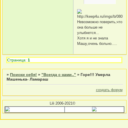
Невозможно поверить,что
она больше не
улыбнется...
Хотя я и не знала
Машу,очень больно.....
Страница:
1
»
Поиски себя!
»
"Всегда с нами.."
»
Горе!!! Умерла
Машенька- Ламараш
создать форум
Lili 2006-2021©