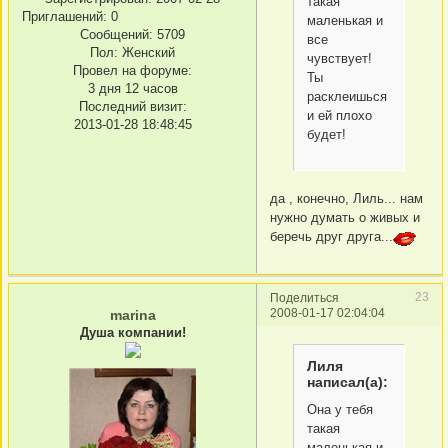
такая
Приглашений:
0
маленькая и
Сообщений:
5709
все
Пол:
Женский
чувствует!
Провел на форуме:
Ты
3 дня 12 часов
расклеишься
Последний визит:
и ей плохо
2013-01-28 18:48:45
будет!
да , конечно, Лиль... нам
нужно думать о живых и
беречь друг друга...
23
Поделиться
2008-01-17 02:04:04
marina
Душа компании!
Лиля
написал(а):
Она у тебя
такая
маленькая и