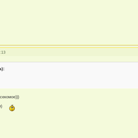
:13
а):
секомое)))
и)