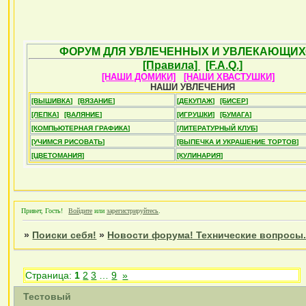
ФОРУМ ДЛЯ УВЛЕЧЕННЫХ И УВЛЕКАЮЩИХ
[Правила]
[F.A.Q.]
[НАШИ ДОМИКИ]
[НАШИ ХВАСТУШКИ]
НАШИ УВЛЕЧЕНИЯ
[ВЫШИВКА]
[ВЯЗАНИЕ]
[ДЕКУПАЖ]
[БИСЕР]
[ЛЕПКА]
[ВАЛЯНИЕ]
[ИГРУШКИ]
[БУМАГА]
[КОМПЬЮТЕРНАЯ ГРАФИКА]
[ЛИТЕРАТУРНЫЙ КЛУБ]
[УЧИМСЯ РИСОВАТЬ]
[ВЫПЕЧКА И УКРАШЕНИЕ ТОРТОВ]
[ЦВЕТОМАНИЯ]
[КУЛИНАРИЯ]
Привет, Гость!
Войдите
или
зарегистрируйтесь
.
»
Поиски себя!
»
Новости форума! Технические вопросы.
Страница:
1
2
3
…
9
»
Тестовый