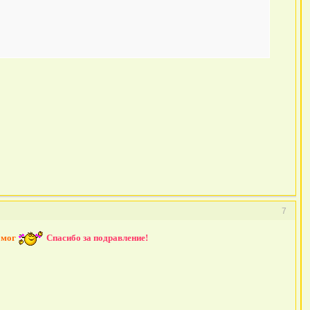
7
омог
Спасибо за подравление!