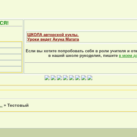
СЯ!
ШКОЛА авторской куклы.
Уроки ведет Акуна Матата
Если вы хотите попробовать себя в роли учителя и от
в нашей школе рукоделия, пишите
в моем д
..
»
Тестовый