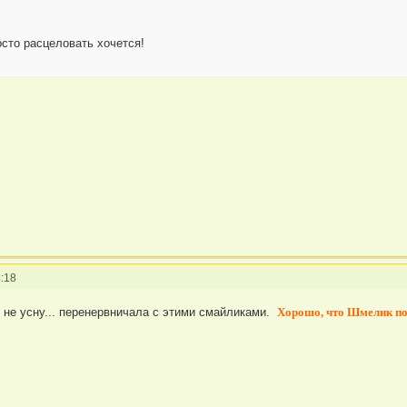
сто расцеловать хочется!
:18
е не усну... перенервничала с этими смайликами.
Хорошо, что Шмелик п