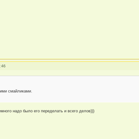
:46
тими смайликами.
емного надо было его переделать и всего делов)))