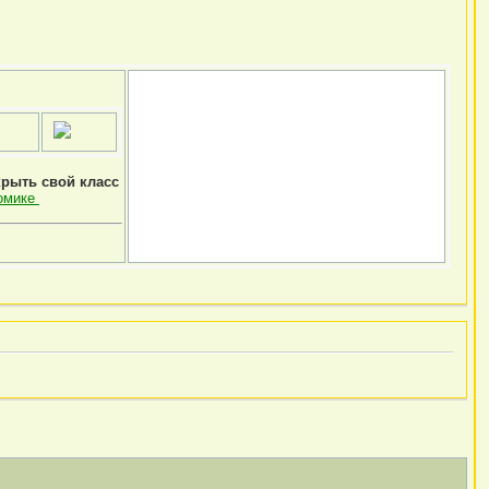
крыть свой класс
омике