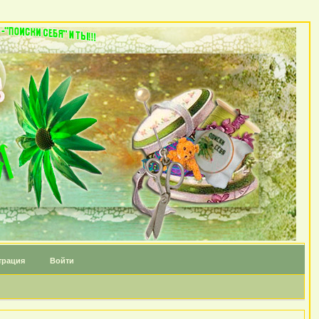
трация
Войти