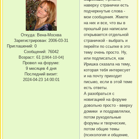
наверху странички есть
подчеркнутые слова -
мои сообщения. Жмете
на них и все, что вы в
прошлый раз написали
открывается отдельной
Откуда:
Вена-Москва
страничкой - выбрать и
Зарегистрирован
: 2006-03-31
Приглашений:
0
перейти по ссылке в это
Сообщений:
76042
тему очень просто. Ну,
Возраст:
61
[1964-10-04]
или подписаться, как
Провел на форуме:
Иришка сказала на тему,
9 месяцев 4 дня
которая тебя интересует
Последний визит:
и на почту приходит
2024-04-23 14:00:01
письмо, если в этой теме
есть ответы.
А разобраться с
новигацией на форуме
довольно просто - вверху
домики и поздравлялки,
потом рукодельные
форумы и творческие,
потом общие темы
(психология и общение,