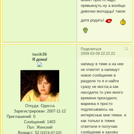
привыкнуть.ну а вообще
девочки молодцы! такое
дитя родить!
11
Поделиться
2009-03-09 22:22:22
tacik36
Я дома!
напишу в теме а на нее
не ответят а напишут
новое сообщение в
разделе то я и найти
сразу не могла,а как
находила то уже много
времени проходило.
маринка я просто
Откуда:
Одесса
подписываюсь на
Зарегистрирован
: 2007-11-12
интересные мне темки. и
Приглашений:
0
как только в темке
Сообщений:
1403
ответили я получаю
Пол:
Женский
сообщение и захожу
Возраст:
52
[1974-07-02]