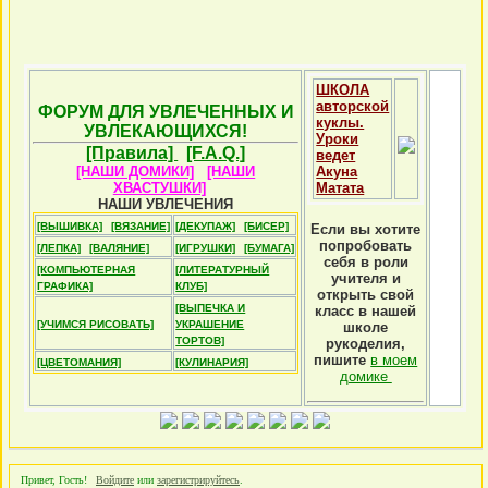
ШКОЛА
авторской
ФОРУМ ДЛЯ УВЛЕЧЕННЫХ И
куклы.
УВЛЕКАЮЩИХСЯ!
Уроки
[Правила]
[F.A.Q.]
ведет
[НАШИ ДОМИКИ]
[НАШИ
Акуна
ХВАСТУШКИ]
Матата
НАШИ УВЛЕЧЕНИЯ
[ВЫШИВКА]
[ВЯЗАНИЕ]
[ДЕКУПАЖ]
[БИСЕР]
Если вы хотите
попробовать
[ЛЕПКА]
[ВАЛЯНИЕ]
[ИГРУШКИ]
[БУМАГА]
себя в роли
[КОМПЬЮТЕРНАЯ
[ЛИТЕРАТУРНЫЙ
учителя и
ГРАФИКА]
КЛУБ]
открыть свой
[ВЫПЕЧКА И
класс в нашей
[УЧИМСЯ РИСОВАТЬ]
УКРАШЕНИЕ
школе
ТОРТОВ]
рукоделия,
пишите
в моем
[ЦВЕТОМАНИЯ]
[КУЛИНАРИЯ]
домике
Привет, Гость!
Войдите
или
зарегистрируйтесь
.