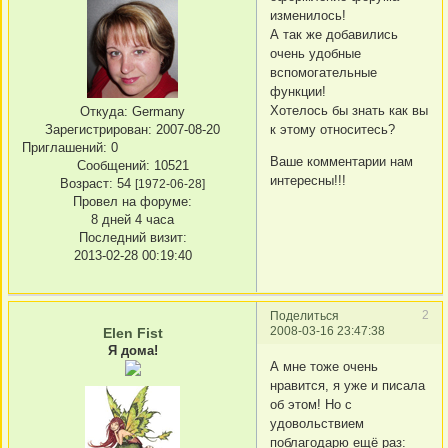
изменилось!
А так же добавились
очень удобные
вспомогательные
функции!
Хотелось бы знать как вы
Откуда:
Germany
Зарегистрирован
: 2007-08-20
к этому относитесь?
Приглашений:
0
Ваше комментарии нам
Сообщений:
10521
интересны!!!
Возраст:
54
[1972-06-28]
Провел на форуме:
8 дней 4 часа
Последний визит:
2013-02-28 00:19:40
2
Поделиться
2008-03-16 23:47:38
Elen Fist
Я дома!
А мне тоже очень
нравится, я уже и писала
об этом! Но с
удовольствием
поблагодарю ещё раз: