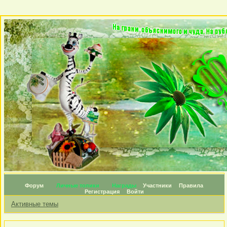
Форум
Личные топики
Награды
Участники
Правила
Регистрация
Войти
Активные темы