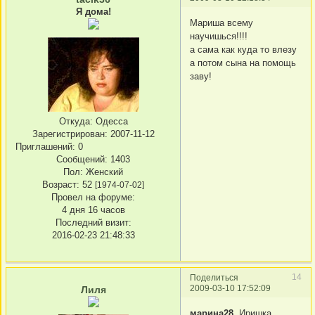
Я дома!
Мариша всему
научишься!!!!
а сама как куда то влезу
а потом сына на помощь
заву!
Откуда:
Одесса
Зарегистрирован
: 2007-11-12
Приглашений:
0
Сообщений:
1403
Пол:
Женский
Возраст:
52
[1974-07-02]
Провел на форуме:
4 дня 16 часов
Последний визит:
2016-02-23 21:48:33
14
Поделиться
2009-03-10 17:52:09
Лиля
марина28
, Иришка,