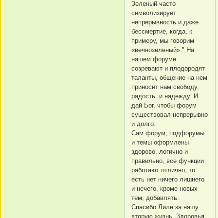
Зеленый часто
символизирует
непрерывность и даже
бессмертие, когда, к
примеру, мы говорим
«вечнозеленый»." На
нашем форуме
созревают и плодородят
таланты, общение на нем
приносит нам свободу,
радость и надежду. И
дай Бог, чтобы форум
существовал непрерывно
и долго.
Сам форум, подфорумы
и темы оформлены
здорово, логично и
правильно, все функции
работают отлично, то
есть нет ничего лишнего
и нечего, кроме новых
тем, добавлять.
Спасибо Лиле за нашу
вторую жизнь. Здоровья