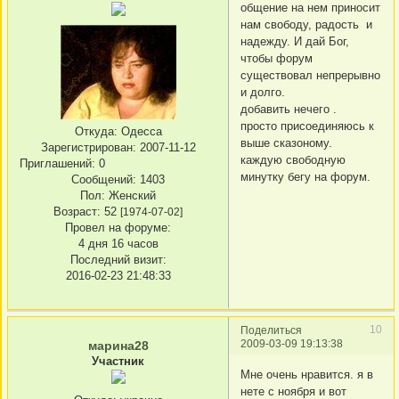
общение на нем приносит
нам свободу, радость и
надежду. И дай Бог,
чтобы форум
существовал непрерывно
и долго.
добавить нечего .
просто присоединяюсь к
Откуда:
Одесса
выше сказоному.
Зарегистрирован
: 2007-11-12
каждую свободную
Приглашений:
0
минутку бегу на форум.
Сообщений:
1403
Пол:
Женский
Возраст:
52
[1974-07-02]
Провел на форуме:
4 дня 16 часов
Последний визит:
2016-02-23 21:48:33
10
Поделиться
2009-03-09 19:13:38
марина28
Участник
Мне очень нравится. я в
нете с ноября и вот