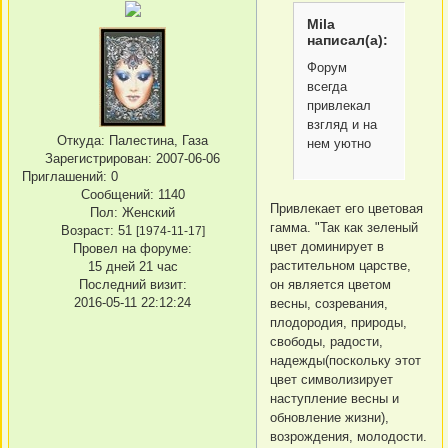
Mila
написал(а):
Форум
всегда
привлекал
взгляд и на
Откуда:
Палестина, Газа
нем уютно
Зарегистрирован
: 2007-06-06
Приглашений:
0
Сообщений:
1140
Привлекает его цветовая
Пол:
Женский
гамма. "Так как зеленый
Возраст:
51
[1974-11-17]
цвет доминирует в
Провел на форуме:
растительном царстве,
15 дней 21 час
он является цветом
Последний визит:
2016-05-11 22:12:24
весны, созревания,
плодородия, природы,
свободы, радости,
надежды(поскольку этот
цвет символизирует
наступление весны и
обновление жизни),
возрождения, молодости.