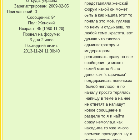
Откуда:
украина
представляла женский
Зарегистрирован
: 2009-02-05
форум какой он может
Приглашений:
0
быть,а как нашла этот то
Сообщений:
94
поняла это моё. гуляеш
Пол:
Женский
по нему и отдыхаеш, по
Возраст:
45
[1980-11-20]
любой теме .красота. вот
Провел на форуме:
думаю что тяжело
3 дня 2 часа
администратору и
Последний визит:
модераторам
2013-11-24 11:30:40
реагировать сразу на все
сообщения ,и может
еслиб можно было
девочкам "старичкам"
поддерживать новеньких
,былоб неплохо. я по
началу просто терялась
,напишу в теме а на неё
не ответят а напишут
новое сообщение в
разделе то я и найти
сразу немогла,а как
находила то уже много
времени проходило. ну а
может просто надо