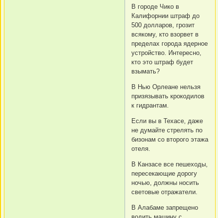
В городе Чико в
Калифорнии штраф до
500 долларов, грозит
всякому, кто взорвет в
пределах города ядерное
устройство. Интересно,
кто это штраф будет
взымать?
В Нью Орлеане нельзя
призязывать крокодилов
к гидрантам.
Если вы в Техасе, даже
не думайте стрелять по
бизонам со второго этажа
отеля.
В Канзасе все пешеходы,
пересекающие дорогу
ночью, должны носить
световые отражатели.
В Алабаме запрещено
водить машину с