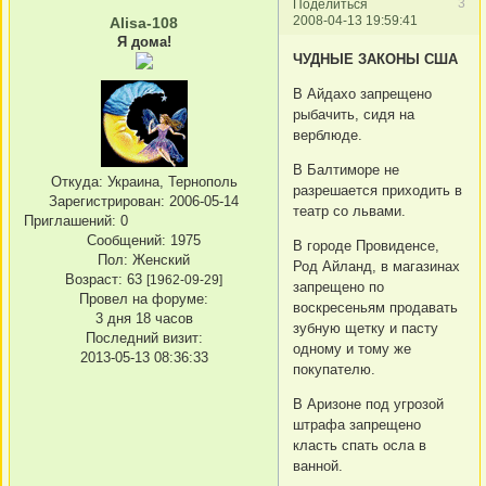
3
Поделиться
2008-04-13 19:59:41
Alisa-108
Я дома!
ЧУДНЫЕ ЗАКОНЫ США
В Айдахо запрещено
рыбачить, сидя на
верблюде.
В Балтиморе не
Откуда:
Украина, Тернополь
разрешается приходить в
Зарегистрирован
: 2006-05-14
театр со львами.
Приглашений:
0
Сообщений:
1975
В городе Провиденсе,
Пол:
Женский
Род Айланд, в магазинах
Возраст:
63
[1962-09-29]
запрещено по
Провел на форуме:
воскресеньям продавать
3 дня 18 часов
зубную щетку и пасту
Последний визит:
одному и тому же
2013-05-13 08:36:33
покупателю.
В Аризоне под угрозой
штрафа запрещено
класть спать осла в
ванной.