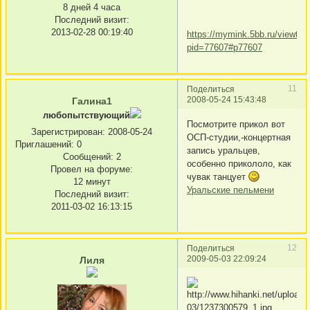
8 дней 4 часа
Последний визит:
2013-02-28 00:19:40
https://mymink.5bb.ru/viewtop
pid=77607#p77607
11
Поделиться
2008-05-24 15:43:48
Галина1
любопытствующий
Посмотрите прикол вот
Зарегистрирован
: 2008-05-24
ОСП-студии,-концертная
Приглашений:
0
запись уральцев,
Сообщений:
2
особенно прикололо, как
Провел на форуме:
чувак танцует
12 минут
Уральские пельмени
Последний визит:
2011-03-02 16:13:15
12
Поделиться
2009-05-03 22:09:24
Лиля