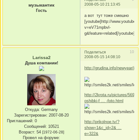
2008-05-10 21:13:45
музыкантик
Гость
а вот тут тоже смешно
[youtube]http://www.youtube.
v=eV71mpbvl-
g&feature=related[/youtube]
10
Поделиться
2008-05-15 14:08:10
Larissa2
Душа компании!
http://grudina.info/newyear/in
http://2krota.ru/pictures/569-
oshibki-f … -foto.html
Откуда:
Germany
Зарегистрирован
: 2007-08-20
Приглашений:
0
http://prikolnoe.tv/?
Сообщений:
10521
show=1&c_id=2& …
Возраст:
54
[1972-06-28]
e=322&
Провел на форуме: