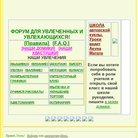
ШКОЛА
авторской
ФОРУМ ДЛЯ УВЛЕЧЕННЫХ И
куклы.
УВЛЕКАЮЩИХСЯ!
Уроки
[Правила]
[F.A.Q.]
ведет
[НАШИ ДОМИКИ]
[НАШИ
Акуна
ХВАСТУШКИ]
Матата
НАШИ УВЛЕЧЕНИЯ
[ВЫШИВКА]
[ВЯЗАНИЕ]
[ДЕКУПАЖ]
[БИСЕР]
Если вы хотите
попробовать
[ЛЕПКА]
[ВАЛЯНИЕ]
[ИГРУШКИ]
[БУМАГА]
себя в роли
[КОМПЬЮТЕРНАЯ
[ЛИТЕРАТУРНЫЙ
учителя и
ГРАФИКА]
КЛУБ]
открыть свой
[ВЫПЕЧКА И
класс в нашей
[УЧИМСЯ РИСОВАТЬ]
УКРАШЕНИЕ
школе
ТОРТОВ]
рукоделия,
пишите
в моем
[ЦВЕТОМАНИЯ]
[КУЛИНАРИЯ]
домике
Привет, Гость!
Войдите
или
зарегистрируйтесь
.