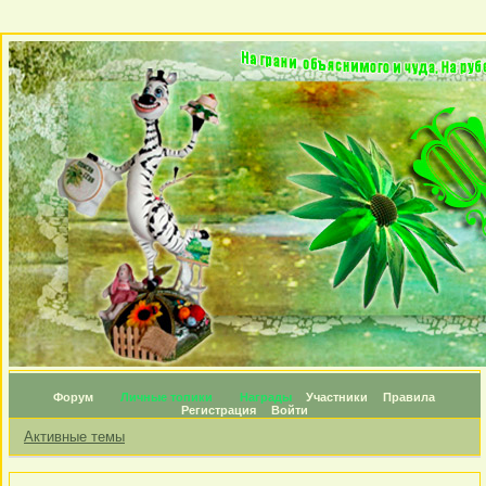
Форум
Личные топики
Награды
Участники
Правила
Регистрация
Войти
Активные темы