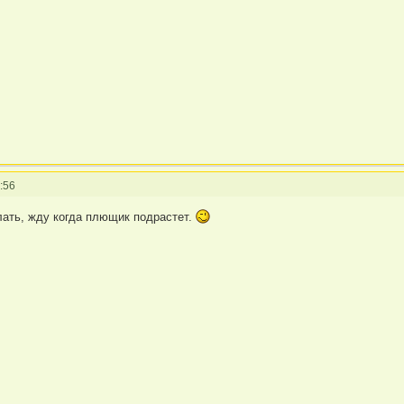
:56
лать, жду когда плющик подрастет.