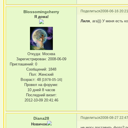
Поделиться
2008-06-16 20:21
Blossomingcherry
Я дома!
Лиля
, ага))) У меня есть 
Откуда:
Москва
Зарегистрирован
: 2008-06-09
Приглашений:
0
Сообщений:
1848
Пол:
Женский
Возраст:
48
[1978-05-16]
Провел на форуме:
10 дней 8 часов
Последний визит:
2012-10-09 20:41:46
Поделиться
2008-08-27 22:47
Diana28
Новичок
не могу поставить фото? 