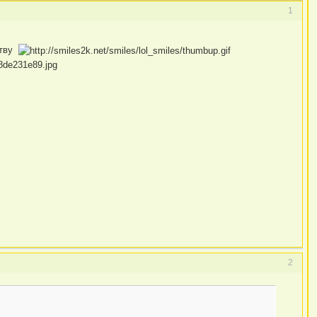
1
ству
2