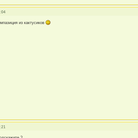
:04
компазиция из кактусиков
:21
подскажите ?