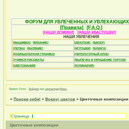
ФОРУМ ДЛЯ УВЛЕЧЕННЫХ И УВЛЕКАЮЩИХ
[Правила]
[F.A.Q.]
[НАШИ ДОМИКИ]
[НАШИ ХВАСТУШКИ]
НАШИ УВЛЕЧЕНИЯ
[ВЫШИВКА]
[ВЯЗАНИЕ]
[ДЕКУПАЖ]
[БИСЕР]
[ЛЕПКА]
[ВАЛЯНИЕ]
[ИГРУШКИ]
[БУМАГА]
[КОМПЬЮТЕРНАЯ ГРАФИКА]
[ЛИТЕРАТУРНЫЙ КЛУБ]
[УЧИМСЯ РИСОВАТЬ]
[ВЫПЕЧКА И УКРАШЕНИЕ ТОРТОВ]
[ЦВЕТОМАНИЯ]
[КУЛИНАРИЯ]
Привет, Гость!
Войдите
или
зарегистрируйтесь
.
»
Поиски себя!
»
Вокруг цветов
»
Цветочные композиции
Страница:
1
Цветочные композиции