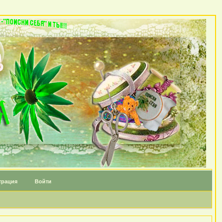
трация
Войти