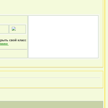
крыть свой класс
омике