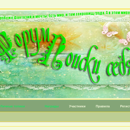
Личные топики
Награды
Участники
Правила
Регис