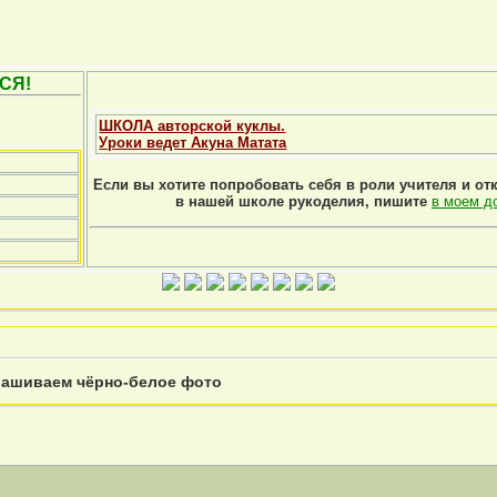
СЯ!
ШКОЛА авторской куклы.
Уроки ведет Акуна Матата
Если вы хотите попробовать себя в роли учителя и от
в нашей школе рукоделия, пишите
в моем д
рашиваем чёрно-белое фото