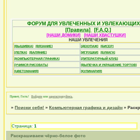
ФОРУМ ДЛЯ УВЛЕЧЕННЫХ И УВЛЕКАЮЩИХ
[Правила]
[F.A.Q.]
[НАШИ ДОМИКИ]
[НАШИ ХВАСТУШКИ]
НАШИ УВЛЕЧЕНИЯ
[ВЫШИВКА]
[ВЯЗАНИЕ]
[ДЕКУПАЖ]
[БИСЕР]
[ЛЕПКА]
[ВАЛЯНИЕ]
[ИГРУШКИ]
[БУМАГА]
[КОМПЬЮТЕРНАЯ ГРАФИКА]
[ЛИТЕРАТУРНЫЙ КЛУБ]
[УЧИМСЯ РИСОВАТЬ]
[ВЫПЕЧКА И УКРАШЕНИЕ ТОРТОВ]
[ЦВЕТОМАНИЯ]
[КУЛИНАРИЯ]
Привет, Гость!
Войдите
или
зарегистрируйтесь
.
»
Поиски себя!
»
Компьютерная графика и дизайн
»
Раск
Страница:
1
Раскрашиваем чёрно-белое фото