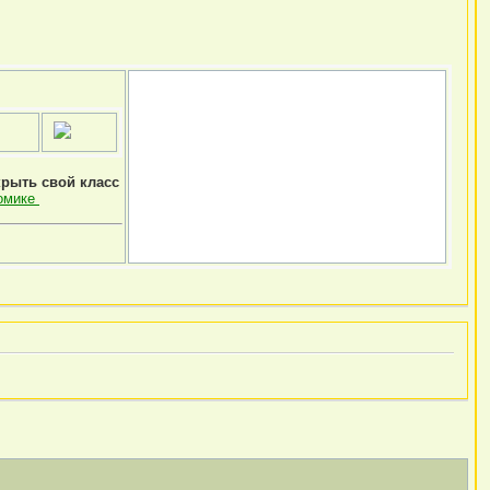
крыть свой класс
омике