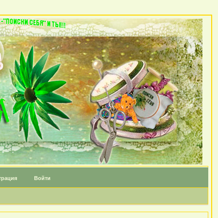
трация
Войти