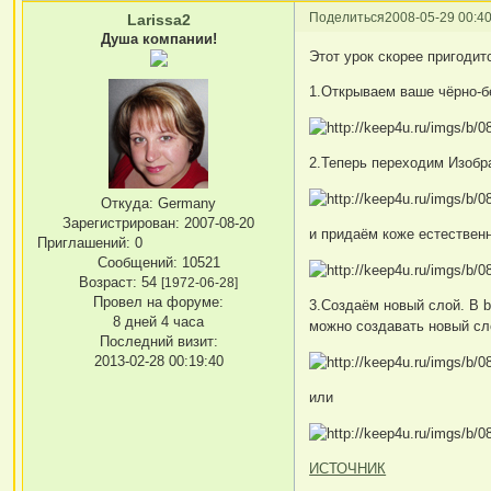
Поделиться
2008-05-29 00:40
Larissa2
Душа компании!
Этот урок скорее пригодитс
1.Открываем ваше чёрно-бе
2.Теперь переходим Изоб
Откуда:
Germany
Зарегистрирован
: 2007-08-20
и придаём коже естественн
Приглашений:
0
Сообщений:
10521
Возраст:
54
[1972-06-28]
Провел на форуме:
3.Создаём новый слой. В b
8 дней 4 часа
можно создавать новый сло
Последний визит:
2013-02-28 00:19:40
или
ИСТОЧНИК