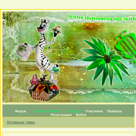
Форум
Личные топики
Награды
Участники
Правила
Регистрация
Войти
Активные темы