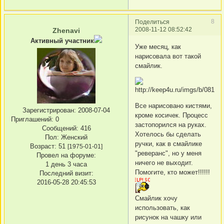
8
Поделиться
2008-11-12 08:52:42
Zhenavi
Активный участник
Уже месяц, как
нарисовала вот такой
смайлик.
Все нарисовано кистями,
Зарегистрирован
: 2008-07-04
кроме косичек. Процесс
Приглашений:
0
застопорился на руках.
Сообщений:
416
Хотелось бы сделать
Пол:
Женский
ручки, как в смайлике
Возраст:
51
[1975-01-01]
"реверанс", но у меня
Провел на форуме:
ничего не выходит.
1 день 3 часа
Помогите, кто может!!!!!!
Последний визит:
2016-05-28 20:45:53
Смайлик хочу
использовать, как
рисунок на чашку или