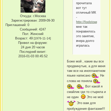
прочитала
вот тут
отличный МК
Откуда:
г.Москва
-
Зарегистрирован
: 2009-09-30
http://foolstown.com/le
Приглашений:
0
мне так
Сообщений:
4247
понравилось
Пол:
Женский
это занятие,
Возраст:
49
[1976-11-14]
вчера долго
Провел на форуме:
игралась
24 дня 20 часов
Последний визит:
2016-01-03 00:45:52
Боже мой , какие вы все
продвинутые, а для меня
там все на инопланетном
языке написано
Ни
слова не поняла
Вот какой я
смайлик где то стырила и
не один
Это не моё
Это вам для
пробуждения фантазии!!!