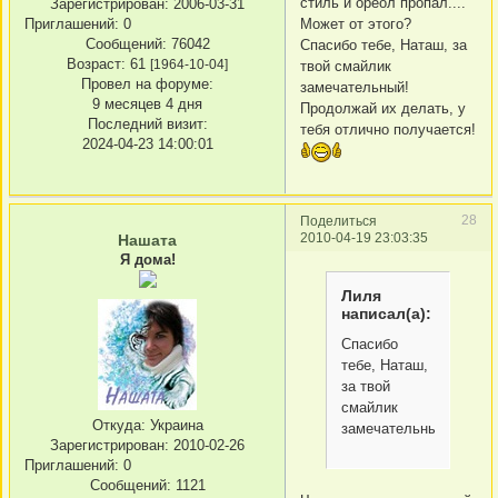
стиль и ореол пропал....
Зарегистрирован
: 2006-03-31
Приглашений:
0
Может от этого?
Сообщений:
76042
Спасибо тебе, Наташ, за
Возраст:
61
[1964-10-04]
твой смайлик
Провел на форуме:
замечательный!
9 месяцев 4 дня
Продолжай их делать, у
Последний визит:
тебя отлично получается!
2024-04-23 14:00:01
28
Поделиться
2010-04-19 23:03:35
Нашата
Я дома!
Лиля
написал(а):
Спасибо
тебе, Наташ,
за твой
смайлик
Откуда:
Украина
замечательный!
Зарегистрирован
: 2010-02-26
Приглашений:
0
Сообщений:
1121