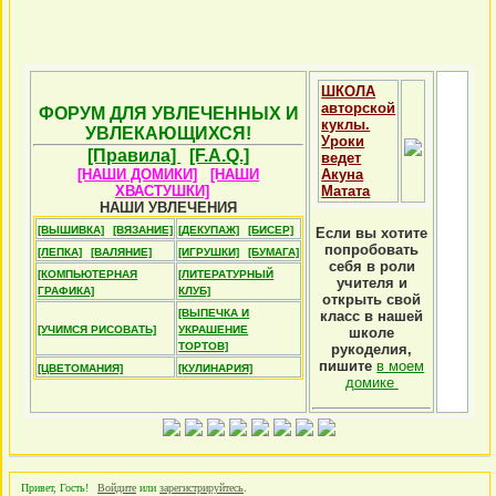
ШКОЛА
авторской
ФОРУМ ДЛЯ УВЛЕЧЕННЫХ И
куклы.
УВЛЕКАЮЩИХСЯ!
Уроки
[Правила]
[F.A.Q.]
ведет
[НАШИ ДОМИКИ]
[НАШИ
Акуна
ХВАСТУШКИ]
Матата
НАШИ УВЛЕЧЕНИЯ
[ВЫШИВКА]
[ВЯЗАНИЕ]
[ДЕКУПАЖ]
[БИСЕР]
Если вы хотите
попробовать
[ЛЕПКА]
[ВАЛЯНИЕ]
[ИГРУШКИ]
[БУМАГА]
себя в роли
[КОМПЬЮТЕРНАЯ
[ЛИТЕРАТУРНЫЙ
учителя и
ГРАФИКА]
КЛУБ]
открыть свой
[ВЫПЕЧКА И
класс в нашей
[УЧИМСЯ РИСОВАТЬ]
УКРАШЕНИЕ
школе
ТОРТОВ]
рукоделия,
пишите
в моем
[ЦВЕТОМАНИЯ]
[КУЛИНАРИЯ]
домике
Привет, Гость!
Войдите
или
зарегистрируйтесь
.