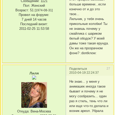
Сообщений:
1121
больше времени...если
Пол:
Женский
конечно от и до это
Возраст:
51
[1974-08-31]
твое...
Провел на форуме:
Лильчик, у тебя очень
7 дней 14 часов
прикольные колобки! Ты
Последний визит:
2011-02-25 11:53:58
не знаешь почему у
смайлика с шариком
белый ободок? У моей
дамы тоже такая ерунда.
Он же на прозрачном
фоне? :dontknow:
27
Поделиться
2010-04-19 22:24:37
Лиля
Не знаю... у меня у
анимашек иногда такое
бывает и почему я не
могу сообразить... один
раз я стиль, тень что ли
или еще что-то делала и
возник ареол. Убрала
Откуда:
Вена-Москва