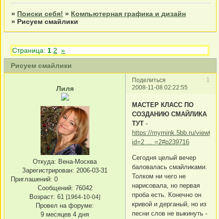
»
Поиски себя!
»
Компьютерная графика и дизайн
»
Рисуем смайлики
Страница:
1
2
»
Рисуем смайлики
1
Поделиться
2008-11-08 02:22:55
Лиля
МАСТЕР КЛАСС ПО
СОЗДАНИЮ СМАЙЛИКА
ТУТ
-
https://mymink.5bb.ru/viewtop
id=2 … =2#p239716
Сегодня целый вечер
Откуда:
Вена-Москва
баловалась смайликами.
Зарегистрирован
: 2006-03-31
Толком ни чего не
Приглашений:
0
нарисовала, но первая
Сообщений:
76042
проба есть. Конечно он
Возраст:
61
[1964-10-04]
кривой и дерганый, но из
Провел на форуме:
песни слов не выкинуть -
9 месяцев 4 дня