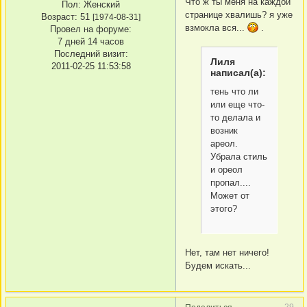
Что ж ты меня на каждой
Пол:
Женский
странице хвалишь? я уже
Возраст:
51
[1974-08-31]
взмокла вся...
.
Провел на форуме:
7 дней 14 часов
Последний визит:
Лиля
2011-02-25 11:53:58
написал(а):
тень что ли
или еще что-
то делала и
возник
ареол.
Убрала стиль
и ореол
пропал....
Может от
этого?
Нет, там нет ничего!
Будем искать...
29