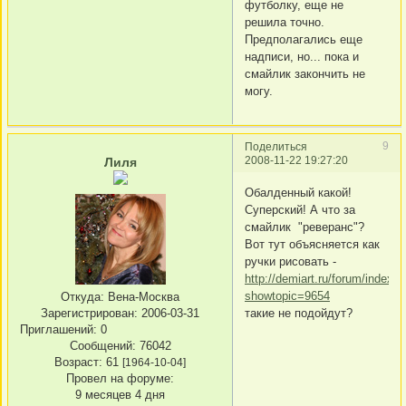
футболку, еще не
решила точно.
Предполагались еще
надписи, но... пока и
смайлик закончить не
могу.
9
Поделиться
2008-11-22 19:27:20
Лиля
Обалденный какой!
Суперский! А что за
смайлик "реверанс"?
Вот тут объясняется как
ручки рисовать -
http://demiart.ru/forum/index.
showtopic=9654
Откуда:
Вена-Москва
такие не подойдут?
Зарегистрирован
: 2006-03-31
Приглашений:
0
Сообщений:
76042
Возраст:
61
[1964-10-04]
Провел на форуме:
9 месяцев 4 дня