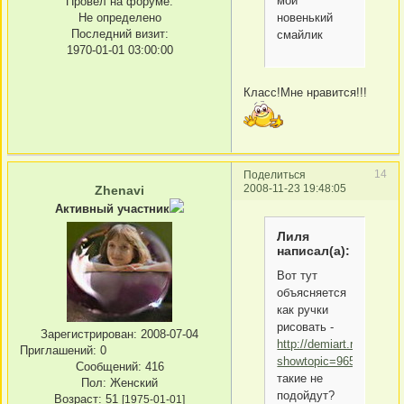
мой
Провел на форуме:
Не определено
новенький
Последний визит:
смайлик
1970-01-01 03:00:00
Класс!Мне нравится!!!
14
Поделиться
2008-11-23 19:48:05
Zhenavi
Активный участник
Лиля
написал(а):
Вот тут
объясняется
как ручки
рисовать -
Зарегистрирован
: 2008-07-04
http://demiart.ru/forum/
Приглашений:
0
showtopic=9654
Сообщений:
416
такие не
Пол:
Женский
подойдут?
Возраст:
51
[1975-01-01]