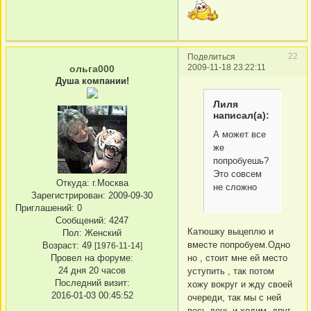
22
Поделиться
2009-11-18 23:22:11
ольга000
Душа компании!
Лиля
написал(а):
А может все
же
попробуешь?
Это совсем
Откуда:
г.Москва
не сложно
Зарегистрирован
: 2009-09-30
Приглашений:
0
Сообщений:
4247
Катюшку выцеплю и
Пол:
Женский
вместе попробуем.Одно
Возраст:
49
[1976-11-14]
но , стоит мне ей место
Провел на форуме:
24 дня 20 часов
уступить , так потом
Последний визит:
хожу вокруг и жду своей
2016-01-03 00:45:52
очереди, так мы с ней
весь день и ходим, друг