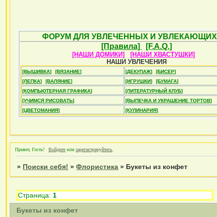
ФОРУМ ДЛЯ УВЛЕЧЕННЫХ И УВЛЕКАЮЩИХ
[Правила]
[F.A.Q.]
[НАШИ ДОМИКИ]
[НАШИ ХВАСТУШКИ]
НАШИ УВЛЕЧЕНИЯ
[ВЫШИВКА]
[ВЯЗАНИЕ]
[ДЕКУПАЖ]
[БИСЕР]
[ЛЕПКА]
[ВАЛЯНИЕ]
[ИГРУШКИ]
[БУМАГА]
[КОМПЬЮТЕРНАЯ ГРАФИКА]
[ЛИТЕРАТУРНЫЙ КЛУБ]
[УЧИМСЯ РИСОВАТЬ]
[ВЫПЕЧКА И УКРАШЕНИЕ ТОРТОВ]
[ЦВЕТОМАНИЯ]
[КУЛИНАРИЯ]
Привет, Гость!
Войдите
или
зарегистрируйтесь
.
»
Поиски себя!
»
Флористика
»
Букеты из конфет
Страница:
1
Букеты из конфет