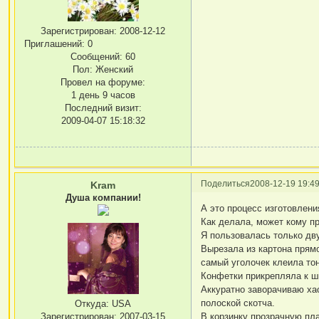
Зарегистрирован
: 2008-12-12
Приглашений:
0
Сообщений:
60
Пол:
Женский
Провел на форуме:
1 день 9 часов
Последний визит:
2009-04-07 15:18:32
Поделиться
2008-12-19 19:49
Kram
Душа компании!
А это процесс изготовлени
Как делала, может кому п
Я пользовалась только дв
Вырезала из картона прямо
самый уголочек клеила тон
Конфетки прикрепляла к ш
Аккуратно заворачиваю хао
полоской скотча.
Откуда:
USA
Зарегистрирован
: 2007-03-15
В корзинку прозрачную пла