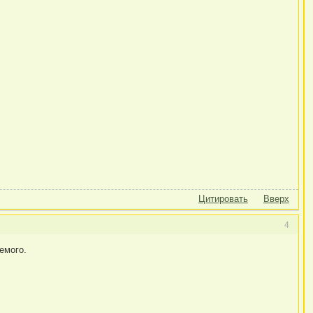
Цитировать
Вверх
4
емого.