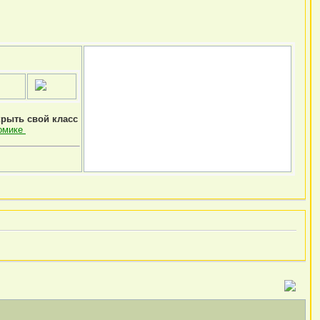
крыть свой класс
омике