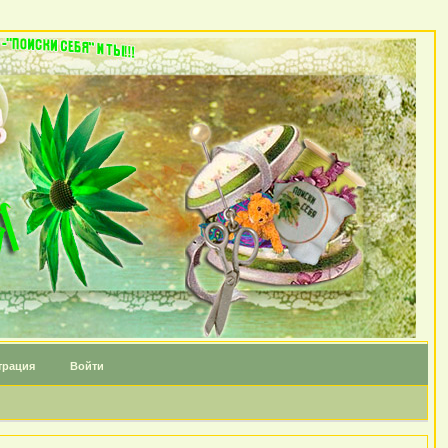
трация
Войти