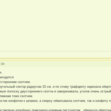
:34
я.
ригодится
усторонним скотчем.
угольный сектор радиусом 15 см. и по этому трафарету нарезала оберто
кую полоску двустороннего скотча и заворачивала, уголок очень острый
пажкам тоже скотчем.
стик конфетки к шпажки, а сверху обматывала скотчем, так и конфету 
стиковую коробочку приклеила клеивым пистолетом , обернула оберточн