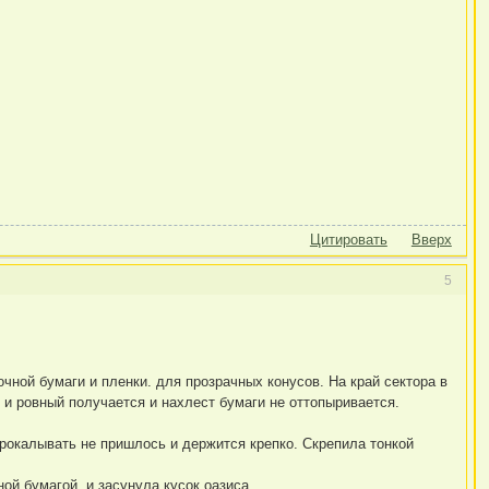
Цитировать
Вверх
5
чной бумаги и пленки. для прозрачных конусов. На край сектора в
 и ровный получается и нахлест бумаги не оттопыривается.
прокалывать не пришлось и держится крепко. Скрепила тонкой
ой бумагой, и засунула кусок оазиса.