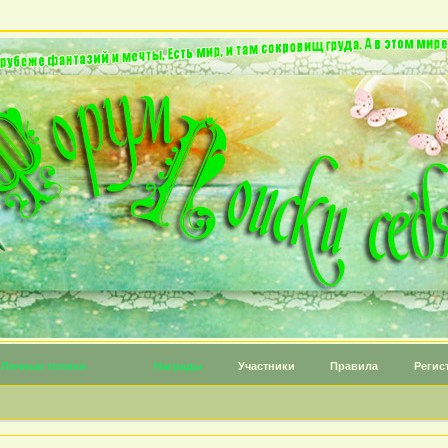
Личные топики
Награды
Участники
Правила
Регис