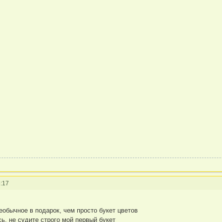
:17
еобычное в подарок, чем просто букет цветов
сь, не судите строго мой первый букет