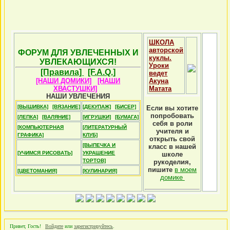
ШКОЛА
авторской
ФОРУМ ДЛЯ УВЛЕЧЕННЫХ И
куклы.
УВЛЕКАЮЩИХСЯ!
Уроки
[Правила]
[F.A.Q.]
ведет
[НАШИ ДОМИКИ]
[НАШИ
Акуна
ХВАСТУШКИ]
Матата
НАШИ УВЛЕЧЕНИЯ
[ВЫШИВКА]
[ВЯЗАНИЕ]
[ДЕКУПАЖ]
[БИСЕР]
Если вы хотите
попробовать
[ЛЕПКА]
[ВАЛЯНИЕ]
[ИГРУШКИ]
[БУМАГА]
себя в роли
[КОМПЬЮТЕРНАЯ
[ЛИТЕРАТУРНЫЙ
учителя и
ГРАФИКА]
КЛУБ]
открыть свой
[ВЫПЕЧКА И
класс в нашей
[УЧИМСЯ РИСОВАТЬ]
УКРАШЕНИЕ
школе
ТОРТОВ]
рукоделия,
пишите
в моем
[ЦВЕТОМАНИЯ]
[КУЛИНАРИЯ]
домике
Привет, Гость!
Войдите
или
зарегистрируйтесь
.