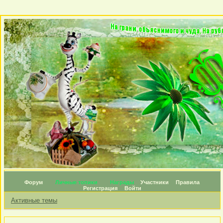
Форум
Личные топики
Награды
Участники
Правила
Регистрация
Войти
Активные темы