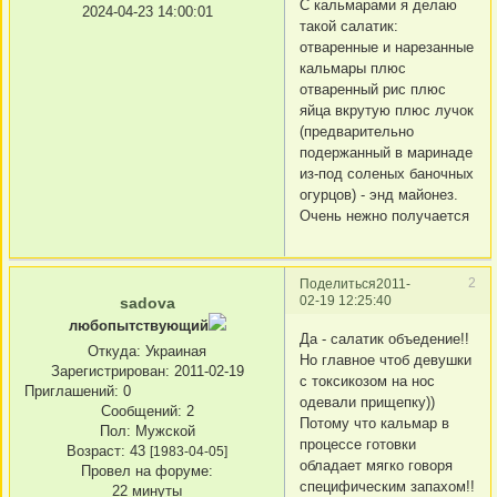
С кальмарами я делаю
2024-04-23 14:00:01
такой салатик:
отваренные и нарезанные
кальмары плюс
отваренный рис плюс
яйца вкрутую плюс лучок
(предварительно
подержанный в маринаде
из-под соленых баночных
огурцов) - энд майонез.
Очень нежно получается
2
Поделиться
2011-
02-19 12:25:40
sadova
любопытствующий
Да - салатик объедение!!
Откуда:
Украиная
Но главное чтоб девушки
Зарегистрирован
: 2011-02-19
с токсикозом на нос
Приглашений:
0
одевали прищепку))
Сообщений:
2
Потому что кальмар в
Пол:
Мужской
процессе готовки
Возраст:
43
[1983-04-05]
обладает мягко говоря
Провел на форуме:
специфическим запахом!!
22 минуты