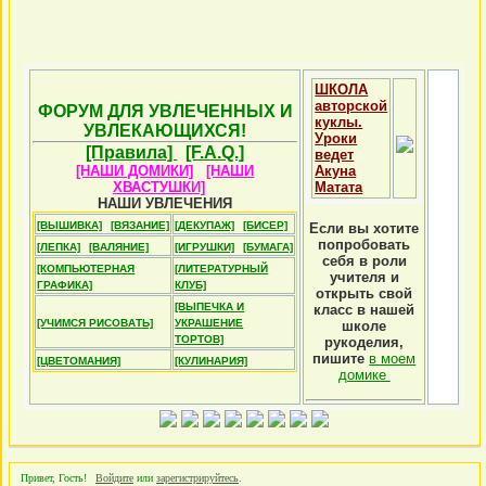
ШКОЛА
авторской
ФОРУМ ДЛЯ УВЛЕЧЕННЫХ И
куклы.
УВЛЕКАЮЩИХСЯ!
Уроки
[Правила]
[F.A.Q.]
ведет
[НАШИ ДОМИКИ]
[НАШИ
Акуна
ХВАСТУШКИ]
Матата
НАШИ УВЛЕЧЕНИЯ
[ВЫШИВКА]
[ВЯЗАНИЕ]
[ДЕКУПАЖ]
[БИСЕР]
Если вы хотите
попробовать
[ЛЕПКА]
[ВАЛЯНИЕ]
[ИГРУШКИ]
[БУМАГА]
себя в роли
[КОМПЬЮТЕРНАЯ
[ЛИТЕРАТУРНЫЙ
учителя и
ГРАФИКА]
КЛУБ]
открыть свой
[ВЫПЕЧКА И
класс в нашей
[УЧИМСЯ РИСОВАТЬ]
УКРАШЕНИЕ
школе
ТОРТОВ]
рукоделия,
пишите
в моем
[ЦВЕТОМАНИЯ]
[КУЛИНАРИЯ]
домике
Привет, Гость!
Войдите
или
зарегистрируйтесь
.