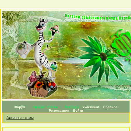
Форум
Личные топики
Награды
Участники
Правила
Регистрация
Войти
Активные темы