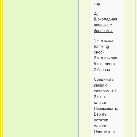
торт.
2.)
Шоколадная
начинка с
бананами:
1 ч л какао
(drinking
cнoc)
2 ч л сахара
5 ст сливок
2 банана
Соединить
какао с
сахаром и 1-
2 ст л
сливок.
Перемешать.
Взбить
остаток
сливок.
Очистить и