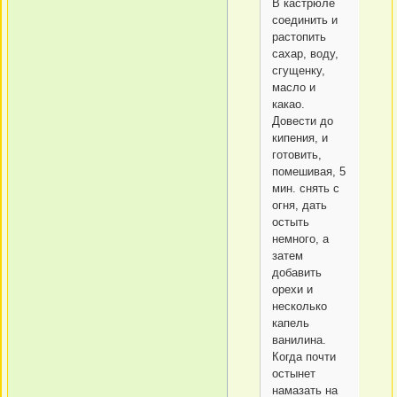
В кастрюле
соединить и
растопить
сахар, воду,
сгущенку,
масло и
какао.
Довести до
кипения, и
готовить,
помешивая, 5
мин. снять с
огня, дать
остыть
немного, а
затем
добавить
орехи и
несколько
капель
ванилина.
Когда почти
остынет
намазать на