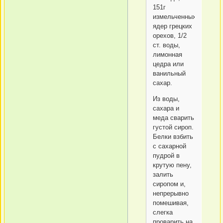
151г
измельченных
ядер грецких
орехов, 1/2
ст. воды,
лимонная
цедра или
ванильный
сахар.
Из воды,
сахара и
меда сварить
густой сироп.
Белки взбить
с сахарной
пудрой в
крутую пену,
залить
сиропом и,
непрерывно
помешивая,
слегка
проварить на