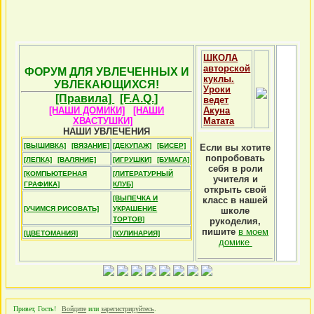
ШКОЛА
авторской
ФОРУМ ДЛЯ УВЛЕЧЕННЫХ И
куклы.
УВЛЕКАЮЩИХСЯ!
Уроки
[Правила]
[F.A.Q.]
ведет
[НАШИ ДОМИКИ]
[НАШИ
Акуна
ХВАСТУШКИ]
Матата
НАШИ УВЛЕЧЕНИЯ
[ВЫШИВКА]
[ВЯЗАНИЕ]
[ДЕКУПАЖ]
[БИСЕР]
Если вы хотите
попробовать
[ЛЕПКА]
[ВАЛЯНИЕ]
[ИГРУШКИ]
[БУМАГА]
себя в роли
[КОМПЬЮТЕРНАЯ
[ЛИТЕРАТУРНЫЙ
учителя и
ГРАФИКА]
КЛУБ]
открыть свой
[ВЫПЕЧКА И
класс в нашей
[УЧИМСЯ РИСОВАТЬ]
УКРАШЕНИЕ
школе
ТОРТОВ]
рукоделия,
пишите
в моем
[ЦВЕТОМАНИЯ]
[КУЛИНАРИЯ]
домике
Привет, Гость!
Войдите
или
зарегистрируйтесь
.