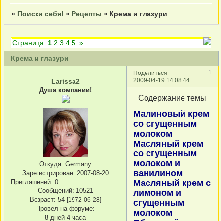
»
Поиски себя!
»
Рецепты
»
Крема и глазури
Страница:
1
2
3
4
5
»
Крема и глазури
1
Поделиться
2009-04-19 14:08:44
Larissa2
Душа компании!
Содержание темы
Малиновый крем
со сгущенным
молоком
Масляный крем
со сгущенным
молоком и
Откуда:
Germany
ванилином
Зарегистрирован
: 2007-08-20
Приглашений:
0
Масляный крем с
Сообщений:
10521
лимоном и
Возраст:
54
[1972-06-28]
сгущенным
Провел на форуме:
молоком
8 дней 4 часа