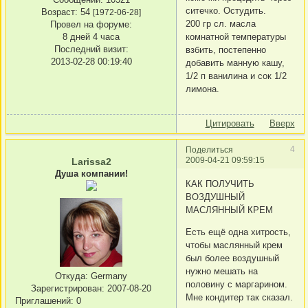
ситечко. Остудить.
Возраст:
54
[1972-06-28]
200 гр сл. масла
Провел на форуме:
8 дней 4 часа
комнатной температуры
Последний визит:
взбить, постепенно
2013-02-28 00:19:40
добавить манную кашу,
1/2 п ванилина и сок 1/2
лимона.
Цитировать
Вверх
4
Поделиться
2009-04-21 09:59:15
Larissa2
Душа компании!
КАК ПОЛУЧИТЬ
ВОЗДУШНЫЙ
МАСЛЯННЫЙ КРЕМ
Есть ещё одна хитрость,
чтобы маслянный крем
был более воздушный
нужно мешать на
Откуда:
Germany
половину с маргарином.
Зарегистрирован
: 2007-08-20
Мне кондитер так сказал.
Приглашений:
0