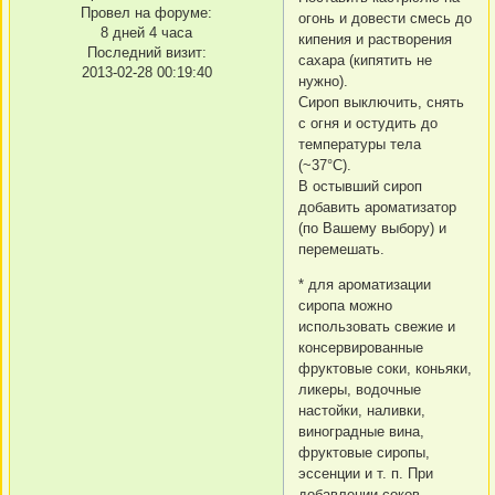
Провел на форуме:
огонь и довести смесь до
8 дней 4 часа
кипения и растворения
Последний визит:
сахара (кипятить не
2013-02-28 00:19:40
нужно).
Сироп выключить, снять
с огня и остудить до
температуры тела
(~37°С).
В остывший сироп
добавить ароматизатор
(по Вашему выбору) и
перемешать.
* для ароматизации
сиропа можно
использовать свежие и
консервированные
фруктовые соки, коньяки,
ликеры, водочные
настойки, наливки,
виноградные вина,
фруктовые сиропы,
эссенции и т. п. При
добавлении соков