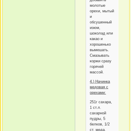
молотые
орехи, мытый
и
обсушенный
изюм,
шоколад или
какао и
хорошенько
вымешать.
Смазывать
коржи сразу
горячей
массой.
4.) Начинка
медовая с
орехами:
251г сахара,
1 ст.л.
сахарной
пудры, 5
белков, 1/2
ст. меда,