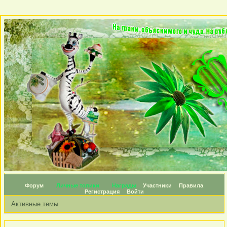
Форум
Личные топики
Награды
Участники
Правила
Регистрация
Войти
Активные темы