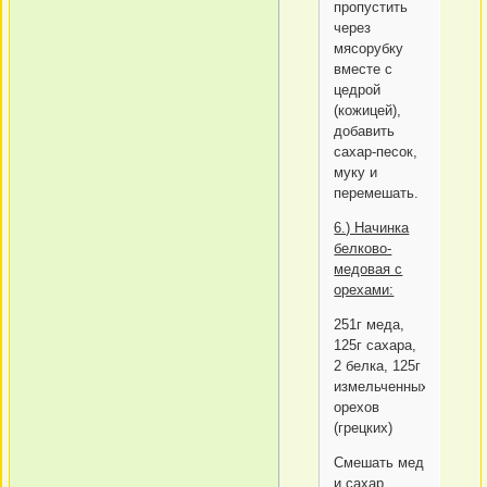
пропустить
через
мясорубку
вместе с
цедрой
(кожицей),
добавить
сахар-песок,
муку и
перемешать.
6.) Начинка
белково-
медовая с
орехами:
251г меда,
125г сахара,
2 белка, 125г
измельченных
орехов
(грецких)
Смешать мед
и сахар,