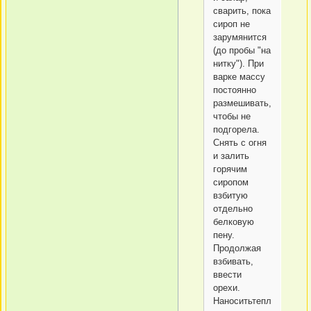
сварить, пока
сироп не
зарумянится
(до пробы "на
нитку"). При
варке массу
постоянно
размешивать,
чтобы не
подгорела.
Снять с огня
и залить
горячим
сиропом
взбитую
отдельно
белковую
пену.
Продолжая
взбивать,
ввести
орехи.
Наноситьтеплую