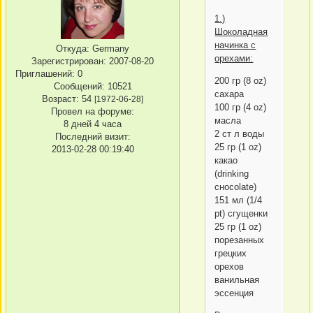
1.)
Шоколадная
начинка с
Откуда:
Germany
орехами:
Зарегистрирован
: 2007-08-20
Приглашений:
0
200 гр (8 oz)
Сообщений:
10521
сахара
Возраст:
54
[1972-06-28]
100 гр (4 oz)
Провел на форуме:
масла
8 дней 4 часа
2 ст л воды
Последний визит:
25 гр (1 oz)
2013-02-28 00:19:40
какао
(drinking
cнocolate)
151 мл (1/4
pt) сгущенки
25 гр (1 oz)
порезанных
грецких
орехов
ванильная
эссенция