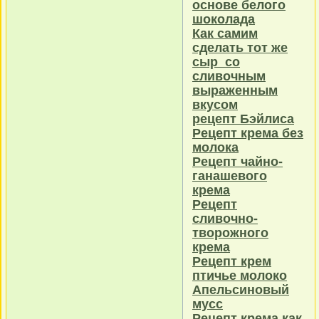
основе белого
шоколада
Как самим
сделать тот же
сыр со
сливочным
выраженным
вкусом
рецепт Бэйлиса
Рецепт крема без
молока
Рецепт чайно-
ганашевого
крема
Рецепт
сливочно-
творожного
крема
Рецепт крем
птичье молоко
Апельсиновый
мусс
Рецепт крема как