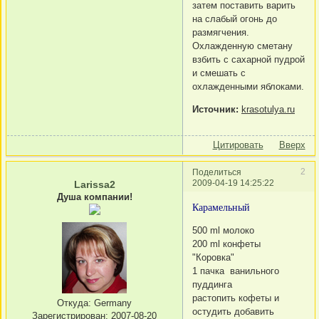
затем поставить варить
на слабый огонь до
размягчения.
Охлажденную сметану
взбить с сахарной пудрой
и смешать с
охлажденными яблоками.
Источник:
krasotulya.ru
Цитировать
Вверх
2
Поделиться
2009-04-19 14:25:22
Larissa2
Душа компании!
Карамельный
500 ml молоко
200 ml конфеты
"Коровка"
1 пачка ванильного
пуддинга
растопить кофеты и
Откуда:
Germany
остудить добавить
Зарегистрирован
: 2007-08-20