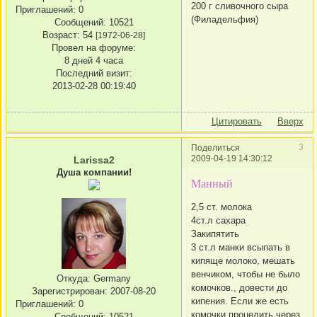
200 г сливочного сыра
Приглашений:
0
(Филадельфия)
Сообщений:
10521
Возраст:
54
[1972-06-28]
Провел на форуме:
8 дней 4 часа
Последний визит:
2013-02-28 00:19:40
Цитировать
Вверх
3
Поделиться
2009-04-19 14:30:12
Larissa2
Душа компании!
Манный
2,5 ст. молока
4ст.л сахара
Закипятить
3 ст.л манки всыпать в
кипяще молоко, мешать
венчиком, чтобы не было
Откуда:
Germany
комочков., довести до
Зарегистрирован
: 2007-08-20
кипения. Если же есть
Приглашений:
0
комочки процедить через
Сообщений:
10521