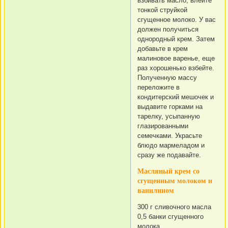
взбивать масло, влейте
тонкой струйкой
сгущенное молоко. У вас
должен получиться
однородный крем. Затем
добавьте в крем
малиновое варенье, еще
раз хорошенько взбейте.
Полученную массу
переложите в
кондитерский мешочек и
выдавите горками на
тарелку, усыпанную
глазированными
семечками. Украсьте
блюдо мармеладом и
сразу же подавайте.
Масляный крем со
сгущенным молоком и
ванилином
300 г сливочного масла
0,5 банки сгущенного
молока