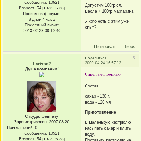
Сообщений:
10521
Допустим 100гр сл.
Возраст:
54
[1972-06-28]
масла + 100гр маргарина
Провел на форуме:
8 дней 4 часа
У кого есть с этим уже
Последний визит:
опыт?
2013-02-28 00:19:40
Цитировать
Вверх
5
Поделиться
2009-04-24 16:57:12
Larissa2
Душа компании!
Сироп для пропитки
Состав
сахар - 130 г,
вода - 120 мл
Приготовление
Откуда:
Germany
Зарегистрирован
: 2007-08-20
В маленькую кастрюлю
Приглашений:
0
насыпать сахар и влить
Сообщений:
10521
воду.
Возраст:
54
[1972-06-28]
Поставить кастрюлю на