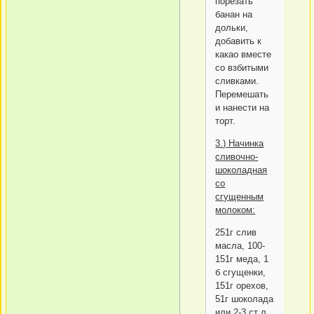
порезать
банан на
дольки,
добавить к
какао вместе
со взбитыми
сливками.
Перемешать
и нанести на
торт.
3.) Начинка
сливочно-
шоколадная
со
сгущенным
молоком:
251г слив
масла, 100-
151г меда, 1
б сгущенки,
151г орехов,
51г шоколада
или 2-3 ст л