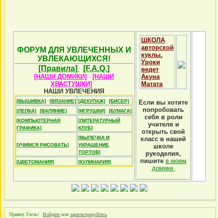
ШКОЛА
авторской
ФОРУМ ДЛЯ УВЛЕЧЕННЫХ И
куклы.
УВЛЕКАЮЩИХСЯ!
Уроки
[Правила]
[F.A.Q.]
ведет
[НАШИ ДОМИКИ]
[НАШИ
Акуна
ХВАСТУШКИ]
Матата
НАШИ УВЛЕЧЕНИЯ
[ВЫШИВКА]
[ВЯЗАНИЕ]
[ДЕКУПАЖ]
[БИСЕР]
Если вы хотите
попробовать
[ЛЕПКА]
[ВАЛЯНИЕ]
[ИГРУШКИ]
[БУМАГА]
себя в роли
[КОМПЬЮТЕРНАЯ
[ЛИТЕРАТУРНЫЙ
учителя и
ГРАФИКА]
КЛУБ]
открыть свой
[ВЫПЕЧКА И
класс в нашей
[УЧИМСЯ РИСОВАТЬ]
УКРАШЕНИЕ
школе
ТОРТОВ]
рукоделия,
пишите
в моем
[ЦВЕТОМАНИЯ]
[КУЛИНАРИЯ]
домике
Привет, Гость!
Войдите
или
зарегистрируйтесь
.