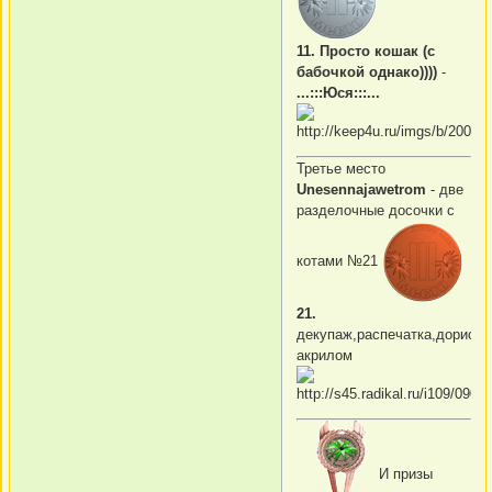
11. Просто кошак (с
бабочкой однако))))
-
...:::Юся:::...
Третье место
Unesennajawetrom
- две
разделочные досочки с
котами №21
21.
декупаж,распечатка,дорисов
акрилом
И призы