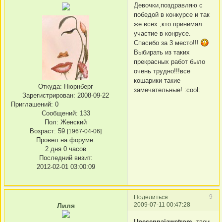
Девочки,поздравляю с
победой в конкурсе и так
же всех ,кто принимал
участие в конрусе.
Спасибо за 3 место!!!
Выбирать из таких
прекрасных работ было
очень трудно!!!все
кошарики такие
Откуда:
Нюрнберг
замечательные! :cool:
Зарегистрирован
: 2008-09-22
Приглашений:
0
Сообщений:
133
Пол:
Женский
Возраст:
59
[1967-04-06]
Провел на форуме:
2 дня 0 часов
Последний визит:
2012-02-01 03:00:09
9
Поделиться
2009-07-11 00:47:28
Лиля
Unesennajawetrom
, твои