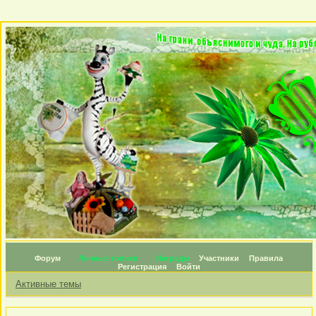
Форум
Личные топики
Награды
Участники
Правила
Регистрация
Войти
Активные темы