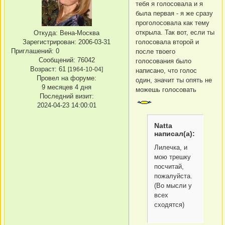
тебя я голосовала и я
была первая - я же сразу
проголосовала как тему
открыла. Так вот, если ты
Откуда:
Вена-Москва
голосовала второй и
Зарегистрирован
: 2006-03-31
Приглашений:
0
после твоего
Сообщений:
76042
голосования было
Возраст:
61
[1964-10-04]
написано, что голос
Провел на форуме:
один, значит ты опять не
9 месяцев 4 дня
можешь голосовать
Последний визит:
2024-04-23 14:00:01
Natta
написал(а):
Лилечка, и
мою трешку
посчитай,
пожалуйста.
(Во мысли у
всех
сходятся)