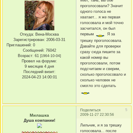
Мил, Тань, вы обе
проголосовали? Значит
одного голоса не
хватает... я же первая
голосовала и мой точно
засчитался, он был
первым
Я за
Откуда:
Вена-Москва
Зарегистрирован
: 2006-03-31
трешку проголосовала.
Приглашений:
0
Давайте для проверки
Сообщений:
76042
сразу сюда пишите за
Возраст:
61
[1964-10-04]
какой номер вы
Провел на форуме:
проголосовали, потом
9 месяцев 4 дня
подсчитаем и сверим,
Последний визит:
сколько проголосовало и
2024-04-23 14:00:01
сколько человек не
смогло это сделать
5
Поделиться
2009-11-27 22:30:56
Милашка
Душа компании!
Лильчик, и я за трешку
голосовала... после