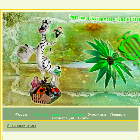
Форум
Личные топики
Награды
Участники
Правила
Регистрация
Войти
Активные темы