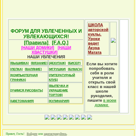
ШКОЛА
авторской
ФОРУМ ДЛЯ УВЛЕЧЕННЫХ И
куклы.
УВЛЕКАЮЩИХСЯ!
Уроки
[Правила]
[F.A.Q.]
ведет
[НАШИ ДОМИКИ]
[НАШИ
Акуна
ХВАСТУШКИ]
Матата
НАШИ УВЛЕЧЕНИЯ
[ВЫШИВКА]
[ВЯЗАНИЕ]
[ДЕКУПАЖ]
[БИСЕР]
Если вы хотите
попробовать
[ЛЕПКА]
[ВАЛЯНИЕ]
[ИГРУШКИ]
[БУМАГА]
себя в роли
[КОМПЬЮТЕРНАЯ
[ЛИТЕРАТУРНЫЙ
учителя и
ГРАФИКА]
КЛУБ]
открыть свой
[ВЫПЕЧКА И
класс в нашей
[УЧИМСЯ РИСОВАТЬ]
УКРАШЕНИЕ
школе
ТОРТОВ]
рукоделия,
пишите
в моем
[ЦВЕТОМАНИЯ]
[КУЛИНАРИЯ]
домике
Привет, Гость!
Войдите
или
зарегистрируйтесь
.