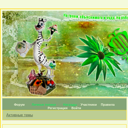
Форум
Личные топики
Награды
Участники
Правила
Регистрация
Войти
Активные темы