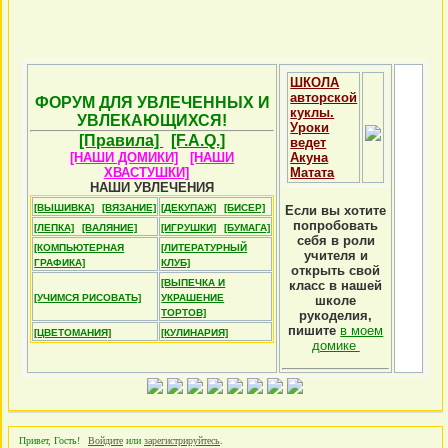
ШКОЛА
авторской
ФОРУМ ДЛЯ УВЛЕЧЕННЫХ И
куклы.
УВЛЕКАЮЩИХСЯ!
Уроки
[Правила]
[F.A.Q.]
ведет
[НАШИ ДОМИКИ]
[НАШИ
Акуна
ХВАСТУШКИ]
Матата
НАШИ УВЛЕЧЕНИЯ
[ВЫШИВКА]
[ВЯЗАНИЕ]
[ДЕКУПАЖ]
[БИСЕР]
Если вы хотите
попробовать
[ЛЕПКА]
[ВАЛЯНИЕ]
[ИГРУШКИ]
[БУМАГА]
себя в роли
[КОМПЬЮТЕРНАЯ
[ЛИТЕРАТУРНЫЙ
учителя и
ГРАФИКА]
КЛУБ]
открыть свой
[ВЫПЕЧКА И
класс в нашей
[УЧИМСЯ РИСОВАТЬ]
УКРАШЕНИЕ
школе
ТОРТОВ]
рукоделия,
пишите
в моем
[ЦВЕТОМАНИЯ]
[КУЛИНАРИЯ]
домике
Привет, Гость!
Войдите
или
зарегистрируйтесь
.