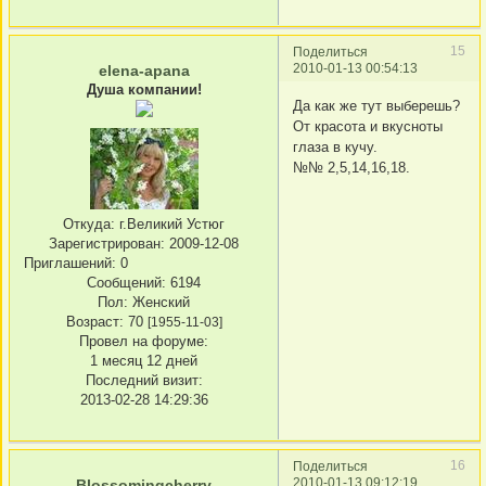
15
Поделиться
2010-01-13 00:54:13
elena-apana
Душа компании!
Да как же тут выберешь?
От красота и вкусноты
глаза в кучу.
№№ 2,5,14,16,18.
Откуда:
г.Великий Устюг
Зарегистрирован
: 2009-12-08
Приглашений:
0
Сообщений:
6194
Пол:
Женский
Возраст:
70
[1955-11-03]
Провел на форуме:
1 месяц 12 дней
Последний визит:
2013-02-28 14:29:36
16
Поделиться
2010-01-13 09:12:19
Blossomingcherry