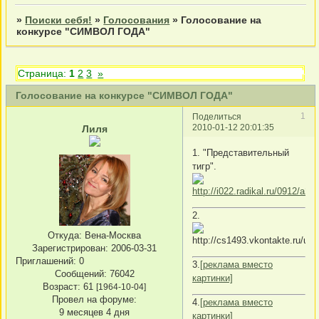
»
Поиски себя!
»
Голосования
»
Голосование на
конкурсе "СИМВОЛ ГОДА"
Тема закрыта
Страница:
1
2
3
»
Голосование на конкурсе "СИМВОЛ ГОДА"
1
Поделиться
2010-01-12 20:01:35
Лиля
1. "Представительный
тигр".
2.
Откуда:
Вена-Москва
Зарегистрирован
: 2006-03-31
Приглашений:
0
3.
[реклама вместо
Сообщений:
76042
картинки]
Возраст:
61
[1964-10-04]
Провел на форуме:
4.
[реклама вместо
9 месяцев 4 дня
картинки]