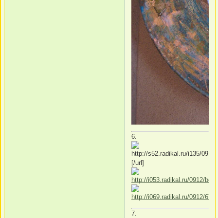
6.
[/url]
7.