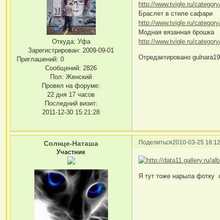
http://www.tvigle.ru/categor
Браслет в стиле сафари
http://www.tvigle.ru/categor
Модная вязанная брошка
http://www.tvigle.ru/categor
Откуда:
Уфа
Зарегистрирован
: 2009-09-01
Отредактировано gulnara195
Приглашений:
0
Сообщений:
2826
Пол:
Женский
Провел на форуме:
22 дня 17 часов
Последний визит:
2011-12-30 15:21:28
Поделиться
2010-03-25 18:12
Солнце-Наташа
Участник
Я тут тоже нарыла фотку 