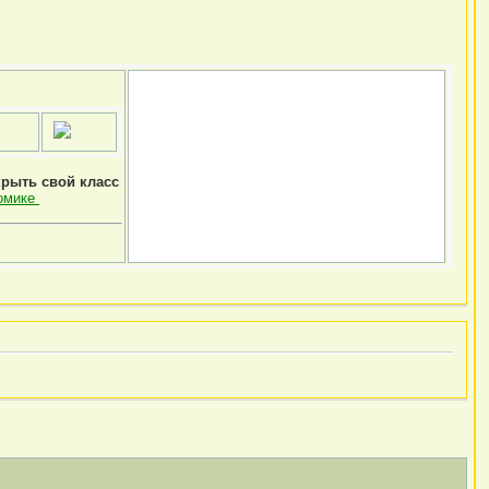
крыть свой класс
омике