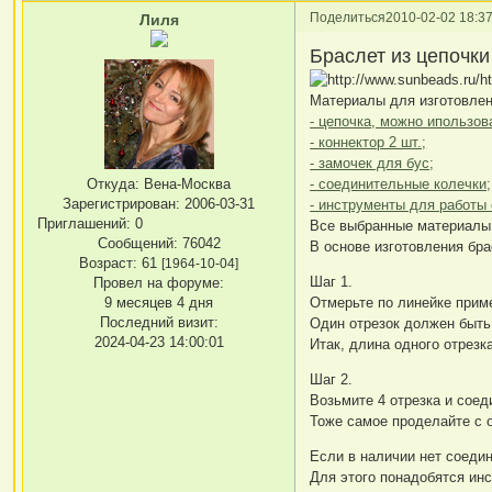
Поделиться
2010-02-02 18:37
Лиля
Браслет из цепочки
Материалы для изготовлен
- цепочка, можно ипользов
- коннектор 2 шт.;
- замочек для бус;
Откуда:
Вена-Москва
- соединительные колечки;
Зарегистрирован
: 2006-03-31
- инструменты для работы 
Приглашений:
0
Все выбранные материалы 
Сообщений:
76042
В основе изготовления бра
Возраст:
61
[1964-10-04]
Шаг 1.
Провел на форуме:
9 месяцев 4 дня
Отмерьте по линейке пример
Последний визит:
Один отрезок должен быть 
2024-04-23 14:00:01
Итак, длина одного отрезк
Шаг 2.
Возьмите 4 отрезка и соед
Тоже самое проделайте с 
Если в наличии нет соедин
Для этого понадобятся ин