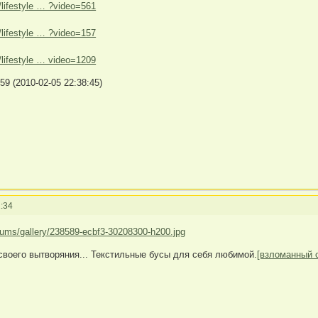
y/lifestyle … ?video=561
y/lifestyle … ?video=157
y/lifestyle … video=1209
9 (2010-02-05 22:38:45)
:34
своего вытворяния... Текстильные бусы для себя любимой.
[взломанный 