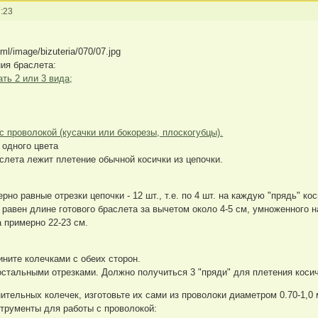
:23
ия браслета:
ать 2 или 3 вида;
с проволокой (кусачки или бокорезы, плоскогубцы).
одного цвета
слета лежит плетение обычной косички из цепочки.
но равные отрезки цепочки - 12 шт., т.е. по 4 шт. на каждую "прядь" кос
равен длине готового браслета за вычетом около 4-5 см, умноженного на
а примерно 22-23 см.
ините колечками с обеих сторон.
остальными отрезками. Должно получиться 3 "пряди" для плетения косич
ительных колечек, изготовьте их сами из проволоки диаметром 0.70-1,0 
струменты для работы с проволокой: