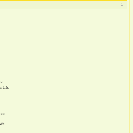
1
ы.
 1,5.
ки.
мм.