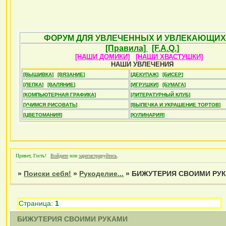
ФОРУМ ДЛЯ УВЛЕЧЕННЫХ И УВЛЕКАЮЩИХ
[Правила]
[F.A.Q.]
[НАШИ ДОМИКИ]
[НАШИ ХВАСТУШКИ]
НАШИ УВЛЕЧЕНИЯ
[ВЫШИВКА]
[ВЯЗАНИЕ]
[ДЕКУПАЖ]
[БИСЕР]
[ЛЕПКА]
[ВАЛЯНИЕ]
[ИГРУШКИ]
[БУМАГА]
[КОМПЬЮТЕРНАЯ ГРАФИКА]
[ЛИТЕРАТУРНЫЙ КЛУБ]
[УЧИМСЯ РИСОВАТЬ]
[ВЫПЕЧКА И УКРАШЕНИЕ ТОРТОВ]
[ЦВЕТОМАНИЯ]
[КУЛИНАРИЯ]
Привет, Гость!
Войдите
или
зарегистрируйтесь
.
»
Поиски себя!
»
Рукоделие...
»
БИЖУТЕРИЯ СВОИМИ РУ
Страница:
1
БИЖУТЕРИЯ СВОИМИ РУКАМИ