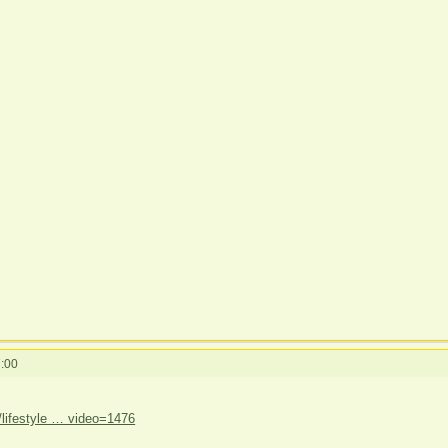
:00
y/lifestyle … video=1476