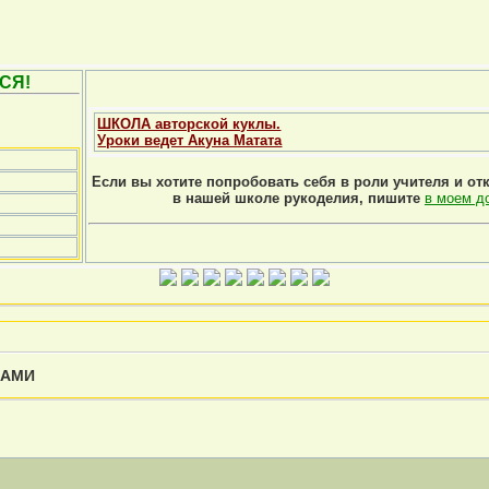
СЯ!
ШКОЛА авторской куклы.
Уроки ведет Акуна Матата
Если вы хотите попробовать себя в роли учителя и от
в нашей школе рукоделия, пишите
в моем д
КАМИ