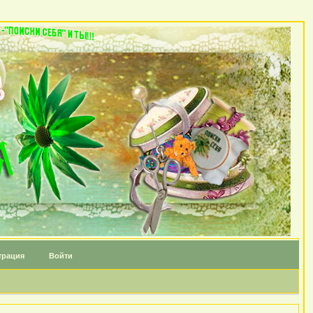
трация
Войти