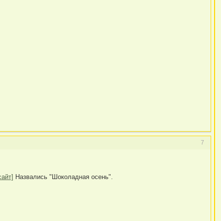
7
сайт]
Назвались "Шоколадная осень".