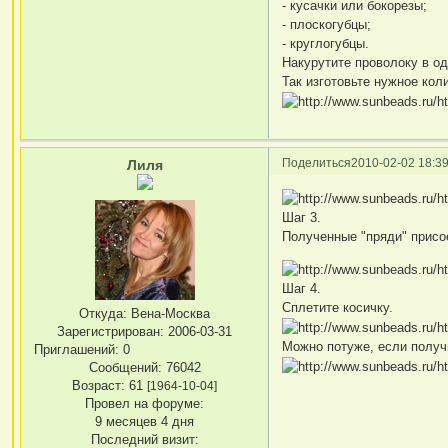
- кусачки или бокорезы;
- плоскогубцы;
- круглогубцы.
Накурутите проволоку в од
Так изготовьте нужное кол
Поделиться
2010-02-02 18:39
Лиля
Шаг 3.
Полученные "пряди" присо
Шаг 4.
Сплетите косичку.
Откуда:
Вена-Москва
Зарегистрирован
: 2006-03-31
Можно потуже, если получ
Приглашений:
0
Сообщений:
76042
Возраст:
61
[1964-10-04]
Провел на форуме:
9 месяцев 4 дня
Последний визит: