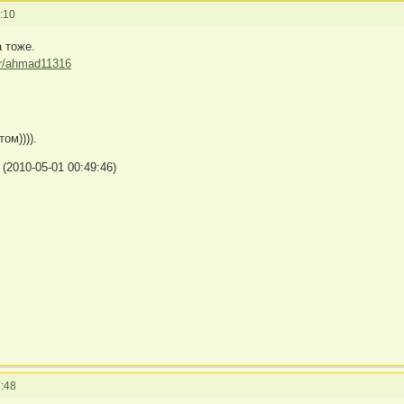
:10
 тоже.
er/ahmad11316
ом)))).
(2010-05-01 00:49:46)
:48