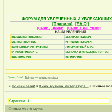
ФОРУМ ДЛЯ УВЛЕЧЕННЫХ И УВЛЕКАЮЩИХ
[Правила]
[F.A.Q.]
[НАШИ ДОМИКИ]
[НАШИ ХВАСТУШКИ]
НАШИ УВЛЕЧЕНИЯ
[ВЫШИВКА]
[ВЯЗАНИЕ]
[ДЕКУПАЖ]
[БИСЕР]
[ЛЕПКА]
[ВАЛЯНИЕ]
[ИГРУШКИ]
[БУМАГА]
[КОМПЬЮТЕРНАЯ ГРАФИКА]
[ЛИТЕРАТУРНЫЙ КЛУБ]
[УЧИМСЯ РИСОВАТЬ]
[ВЫПЕЧКА И УКРАШЕНИЕ ТОРТОВ]
[ЦВЕТОМАНИЯ]
[КУЛИНАРИЯ]
Привет, Гость!
Войдите
или
зарегистрируйтесь
.
»
Поиски себя!
»
Кино, музыка, литература...
»
Фильм мое
Страница:
1
Фильм моего мужа.