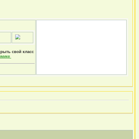
крыть свой класс
омике