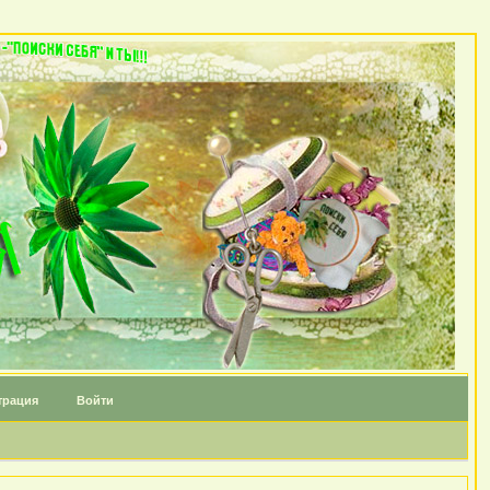
трация
Войти