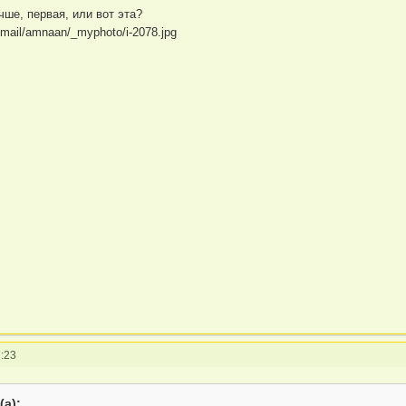
чше, первая, или вот эта?
:23
(а):