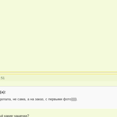
:51
(а):
лала, не сама, а на заказ, с первыми фото))))).
щё какие чашечки?