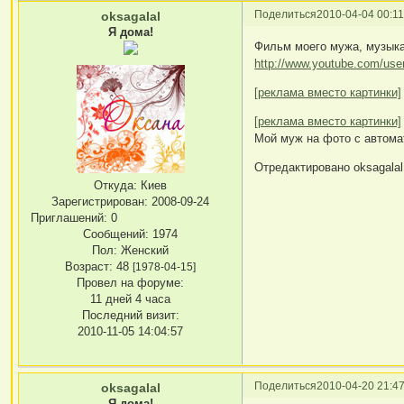
Поделиться
2010-04-04 00:11
oksagalal
Я дома!
Фильм моего мужа, музыка
http://www.youtube.com/us
[реклама вместо картинки]
[реклама вместо картинки]
Мой муж на фото с автомат
Отредактировано oksagalal 
Откуда:
Киев
Зарегистрирован
: 2008-09-24
Приглашений:
0
Сообщений:
1974
Пол:
Женский
Возраст:
48
[1978-04-15]
Провел на форуме:
11 дней 4 часа
Последний визит:
2010-11-05 14:04:57
Поделиться
2010-04-20 21:47
oksagalal
Я дома!