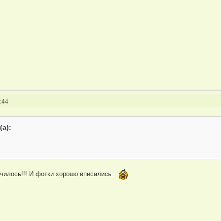
:44
(а):
чилось!!! И фотки хорошо вписались