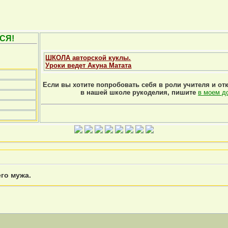
СЯ!
ШКОЛА авторской куклы.
Уроки ведет Акуна Матата
Если вы хотите попробовать себя в роли учителя и от
в нашей школе рукоделия, пишите
в моем д
го мужа.