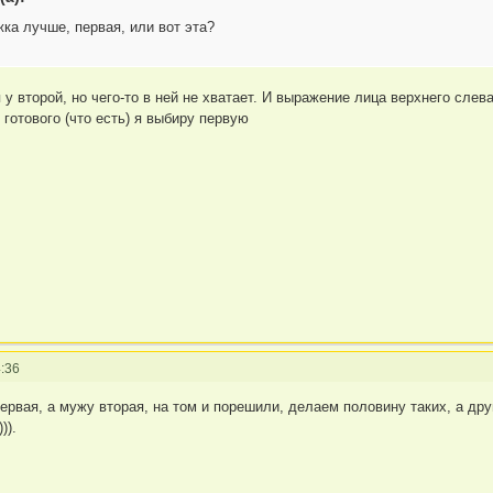
жка лучше, первая, или вот эта?
у второй, но чего-то в ней не хватает. И выражение лица верхнего слев
 готового (что есть) я выбиру первую
:36
первая, а мужу вторая, на том и порешили, делаем половину таких, а дру
)).