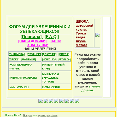
ШКОЛА
авторской
ФОРУМ ДЛЯ УВЛЕЧЕННЫХ И
куклы.
УВЛЕКАЮЩИХСЯ!
Уроки
[Правила]
[F.A.Q.]
ведет
[НАШИ ДОМИКИ]
[НАШИ
Акуна
ХВАСТУШКИ]
Матата
НАШИ УВЛЕЧЕНИЯ
[ВЫШИВКА]
[ВЯЗАНИЕ]
[ДЕКУПАЖ]
[БИСЕР]
Если вы хотите
попробовать
[ЛЕПКА]
[ВАЛЯНИЕ]
[ИГРУШКИ]
[БУМАГА]
себя в роли
[КОМПЬЮТЕРНАЯ
[ЛИТЕРАТУРНЫЙ
учителя и
ГРАФИКА]
КЛУБ]
открыть свой
[ВЫПЕЧКА И
класс в нашей
[УЧИМСЯ РИСОВАТЬ]
УКРАШЕНИЕ
школе
ТОРТОВ]
рукоделия,
пишите
в моем
[ЦВЕТОМАНИЯ]
[КУЛИНАРИЯ]
домике
Привет, Гость!
Войдите
или
зарегистрируйтесь
.