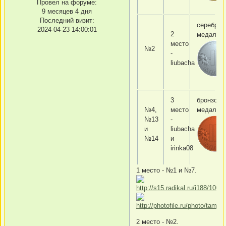
Провел на форуме:
9 месяцев 4 дня
Последний визит:
серебрян
2024-04-23 14:00:01
2
медаль
место
№2
-
liubacha
3
бронзова
№4,
место
медаль
№13
-
и
liubacha
№14
и
irinka08
1 место - №1 и №7.
2 место - №2.