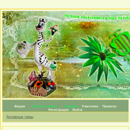
Форум
Личные топики
Награды
Участники
Правила
Регистрация
Войти
Активные темы