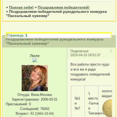
»
Поиски себя!
»
Поздравляем победителей!
»
Поздоравляем победителей рукодельного конкурса
"Пасхальный сувенир"
Страница:
1
Поздоравляем победителей рукодельного конкурса
"Пасхальный сувенир"
1
Поделиться
2010-04-10 18:51:37
Лиля
Все работы просто чудо
и все же я рада
поздравить победителей
конкурса!
золотая
1
Откуда:
Вена-Москва
медаль
№1
место
Зарегистрирован
: 2006-03-31
и
-Галча
Приглашений:
0
№7
и
Сообщений:
76042
Tamaravvo
Возраст:
61
[1964-10-04]