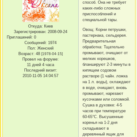
способ. Она не требует
каких-либо сложных
приспособлений и
специальной тары.
Откуда:
Киев
Овощ: Корни петрушки,
Зарегистрирован
: 2008-09-24
пастернака, сельдерея.
Приглашений:
0
Предварительная
Сообщений:
1974
обработка: Тщательно
Пол:
Женский
промывают, очищают от
Возраст:
48
[1978-04-15]
мелких корешков,
Провел на форуме:
бланшируют 2-3 минуты в
11 дней 4 часа
Последний визит:
кипящем содовом
2010-11-05 14:04:57
растворе (1 чайн. ложка
на 1 л. воды), охлаждают
в воде, очищают, вновь
промывают, нарезают
кусочками или соломкой.
Сушка в духовке: 4-5
часов при температуре
60-65°C. Высушенные
коренья на 1-2 дня
складывают в
деревянный ящик для