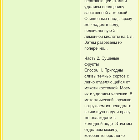
нержавеющей стали и
удаляем сердцевину
заостренной ложечкой.
Очищенные плоды сразу
же кладем в воду,
подкисленную 3 г
лимонной кислоты на 1 л.
Затем разрезаем их
поперечно...
Часть 2. Сушёные
фрукты
Способ II. Пригодны
сливы темных сортов с
легко отделяющейся от
мякоти косточкой. Моем
их и удаляем черешки. В
металлической корзинке
погружаем их ненадолго
в кипящую воду и сразу
же охлаждаем в
холодной воде. Этим мы
отделяем кожицу,
которая теперь легко