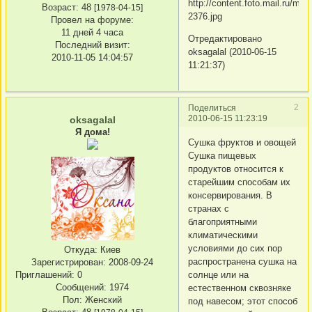
Возраст:
48
[1978-04-15]
Провел на форуме:
11 дней 4 часа
Отредактировано
Последний визит:
oksagalal (2010-06-15
2010-11-05 14:04:57
11:21:37)
2
Поделиться
2010-06-15 11:23:19
oksagalal
Я дома!
Сушка фруктов и овощей
Сушка пищевых
продуктов относится к
старейшим способам их
консервирования. В
странах с
благоприятными
климатическими
условиями до сих пор
Откуда:
Киев
распространена сушка на
Зарегистрирован
: 2008-09-24
Приглашений:
0
солнце или на
Сообщений:
1974
естественном сквозняке
Пол:
Женский
под навесом; этот способ