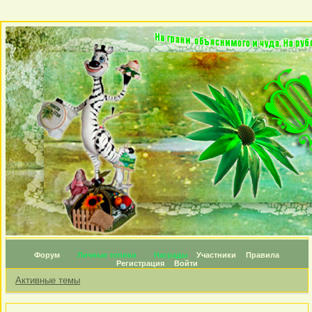
Форум
Личные топики
Награды
Участники
Правила
Регистрация
Войти
Активные темы