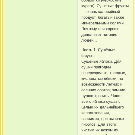
обработки (чернослив,
курага). Сушеные фрукты
— очень калорийный
продукт, богатый также
минеральными солями.
Поэтому они хорошо
дополняют питание
людей...
Часть 1. Сушёные
фрукты
Сушеные яблоки. Для
сушки пригодны
неперезрелые, твердые,
кисловатые яблоки, по
возможности летних и
осенних сортов; зимние
лучше хранить. Чаще
всего яблоки сушат с
целью их дальнейшего
использования,
например, при выпечке
пирогов. Для этого
чистим их ножом из