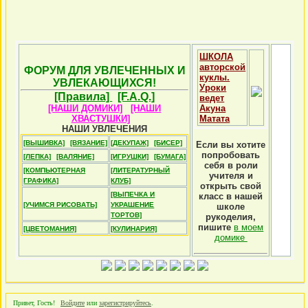
ШКОЛА
авторской
ФОРУМ ДЛЯ УВЛЕЧЕННЫХ И
куклы.
УВЛЕКАЮЩИХСЯ!
Уроки
[Правила]
[F.A.Q.]
ведет
[НАШИ ДОМИКИ]
[НАШИ
Акуна
ХВАСТУШКИ]
Матата
НАШИ УВЛЕЧЕНИЯ
[ВЫШИВКА]
[ВЯЗАНИЕ]
[ДЕКУПАЖ]
[БИСЕР]
Если вы хотите
попробовать
[ЛЕПКА]
[ВАЛЯНИЕ]
[ИГРУШКИ]
[БУМАГА]
себя в роли
[КОМПЬЮТЕРНАЯ
[ЛИТЕРАТУРНЫЙ
учителя и
ГРАФИКА]
КЛУБ]
открыть свой
[ВЫПЕЧКА И
класс в нашей
[УЧИМСЯ РИСОВАТЬ]
УКРАШЕНИЕ
школе
ТОРТОВ]
рукоделия,
пишите
в моем
[ЦВЕТОМАНИЯ]
[КУЛИНАРИЯ]
домике
Привет, Гость!
Войдите
или
зарегистрируйтесь
.