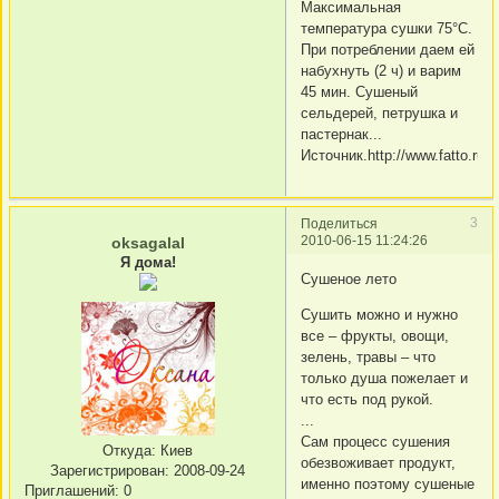
Максимальная
температура сушки 75°С.
При потреблении даем ей
набухнуть (2 ч) и варим
45 мин. Сушеный
сельдерей, петрушка и
пастернак...
Источник.http://www.fatto.ru/
3
Поделиться
2010-06-15 11:24:26
oksagalal
Я дома!
Сушеное лето
Сушить можно и нужно
все – фрукты, овощи,
зелень, травы – что
только душа пожелает и
что есть под рукой.
...
Сам процесс сушения
Откуда:
Киев
обезвоживает продукт,
Зарегистрирован
: 2008-09-24
именно поэтому сушеные
Приглашений:
0