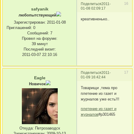
16
Поделиться
2011-
01-08 02:09:17
safyanik
любопытствующий
креативненько..
Зарегистрирован
: 2011-01-08
Приглашений:
0
Сообщений:
7
Провел на форуме:
39 минут
Последний визит:
2011-03-07 22:10:16
17
Поделиться
2011-
01-09 16:42:44
Eagle
Новичок
Товарищи ,тема про
плетение из газет и
журналов уже есть!!!
плетение из газет и
журналов
#p301465
Откуда:
Петрозаводск
Зарегистрирован
: 2009-10-13