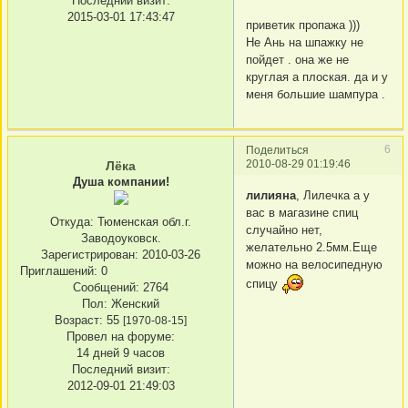
Последний визит:
2015-03-01 17:43:47
приветик пропажа )))
Не Ань на шпажку не
пойдет . она же не
круглая а плоская. да и у
меня большие шампура .
6
Поделиться
2010-08-29 01:19:46
Лёка
Душа компании!
лилияна
, Лилечка а у
вас в магазине спиц
Откуда:
Тюменская обл.г.
случайно нет,
Заводоуковск.
желательно 2.5мм.Еще
Зарегистрирован
: 2010-03-26
можно на велосипедную
Приглашений:
0
спицу
Сообщений:
2764
Пол:
Женский
Возраст:
55
[1970-08-15]
Провел на форуме:
14 дней 9 часов
Последний визит:
2012-09-01 21:49:03