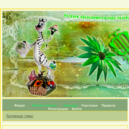
Форум
Личные топики
Награды
Участники
Правила
Регистрация
Войти
Активные темы