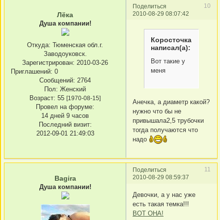
10
Поделиться
2010-08-29 08:07:42
Лёка
Душа компании!
Коросточка
Откуда:
Тюменская обл.г.
написал(а):
Заводоуковск.
Вот такие у
Зарегистрирован
: 2010-03-26
меня
Приглашений:
0
Сообщений:
2764
Пол:
Женский
Возраст:
55
[1970-08-15]
Анечка, а диаметр какой?
Провел на форуме:
нужно что бы не
14 дней 9 часов
привышала2,5 трубочки
Последний визит:
тогда получаются что
2012-09-01 21:49:03
надо
11
Поделиться
2010-08-29 08:59:37
Bagira
Душа компании!
Девочки, а у нас уже
есть такая темка!!!
ВОТ ОНА!