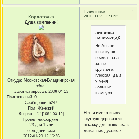
7
Поделиться
2010-08-29 01:31:35
Коросточка
Душа компании!
лилияна
написал(а):
Не Ань на
шпажку не
пойдет . она
же не
круглая а
плоская. да и
Откуда:
Московская-Владимирская
у меня
обла..
большие
Зарегистрирован
: 2008-04-13
шампура .
Приглашений:
0
Сообщений:
5247
Пол:
Женский
Нет, я имела ввиду
Возраст:
42
[1984-03-19]
круглую деревянную
Провел на форуме:
шпажку для шашлыка в
23 дня 1 час
Последний визит:
домашних духовках
2012-01-20 12:16:36