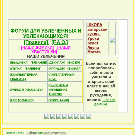
ШКОЛА
авторской
ФОРУМ ДЛЯ УВЛЕЧЕННЫХ И
куклы.
УВЛЕКАЮЩИХСЯ!
Уроки
[Правила]
[F.A.Q.]
ведет
[НАШИ ДОМИКИ]
[НАШИ
Акуна
ХВАСТУШКИ]
Матата
НАШИ УВЛЕЧЕНИЯ
[ВЫШИВКА]
[ВЯЗАНИЕ]
[ДЕКУПАЖ]
[БИСЕР]
Если вы хотите
попробовать
[ЛЕПКА]
[ВАЛЯНИЕ]
[ИГРУШКИ]
[БУМАГА]
себя в роли
[КОМПЬЮТЕРНАЯ
[ЛИТЕРАТУРНЫЙ
учителя и
ГРАФИКА]
КЛУБ]
открыть свой
[ВЫПЕЧКА И
класс в нашей
[УЧИМСЯ РИСОВАТЬ]
УКРАШЕНИЕ
школе
ТОРТОВ]
рукоделия,
пишите
в моем
[ЦВЕТОМАНИЯ]
[КУЛИНАРИЯ]
домике
Привет, Гость!
Войдите
или
зарегистрируйтесь
.