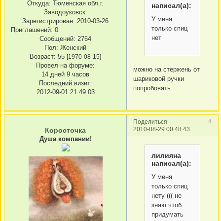
Откуда:
Тюменская обл.г.
написал(а):
Заводоуковск.
У меня
Зарегистрирован
: 2010-03-26
только спиц
Приглашений:
0
нет
Сообщений:
2764
Пол:
Женский
Возраст:
55
[1970-08-15]
Провел на форуме:
можно на стержень от
14 дней 9 часов
шариковой ручки
Последний визит:
попробовать
2012-09-01 21:49:03
4
Поделиться
2010-08-29 00:48:43
Коросточка
Душа компании!
лилияна
написал(а):
У меня
только спиц
нету ((( не
знаю чтоб
придумать