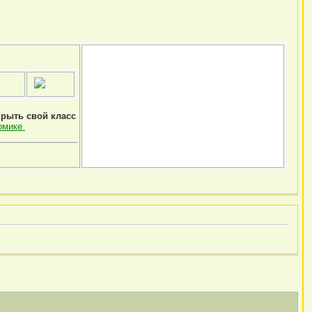
крыть свой класс
омике