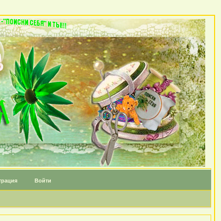
трация
Войти