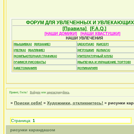
ФОРУМ ДЛЯ УВЛЕЧЕННЫХ И УВЛЕКАЮЩИХ
[Правила]
[F.A.Q.]
[НАШИ ДОМИКИ]
[НАШИ ХВАСТУШКИ]
НАШИ УВЛЕЧЕНИЯ
[ВЫШИВКА]
[ВЯЗАНИЕ]
[ДЕКУПАЖ]
[БИСЕР]
[ЛЕПКА]
[ВАЛЯНИЕ]
[ИГРУШКИ]
[БУМАГА]
[КОМПЬЮТЕРНАЯ ГРАФИКА]
[ЛИТЕРАТУРНЫЙ КЛУБ]
[УЧИМСЯ РИСОВАТЬ]
[ВЫПЕЧКА И УКРАШЕНИЕ ТОРТОВ]
[ЦВЕТОМАНИЯ]
[КУЛИНАРИЯ]
Привет, Гость!
Войдите
или
зарегистрируйтесь
.
»
Поиски себя!
»
Художники, откликнитесь!
»
рисунки ка
Страница:
1
рисунки карандашом