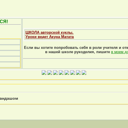
СЯ!
ШКОЛА авторской куклы.
Уроки ведет Акуна Матата
Если вы хотите попробовать себя в роли учителя и от
в нашей школе рукоделия, пишите
в моем д
рандашом