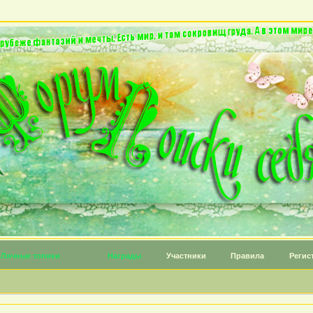
Личные топики
Награды
Участники
Правила
Регис