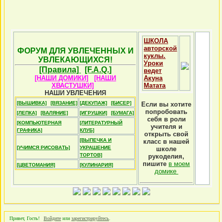
ШКОЛА
авторской
ФОРУМ ДЛЯ УВЛЕЧЕННЫХ И
куклы.
УВЛЕКАЮЩИХСЯ!
Уроки
[Правила]
[F.A.Q.]
ведет
[НАШИ ДОМИКИ]
[НАШИ
Акуна
ХВАСТУШКИ]
Матата
НАШИ УВЛЕЧЕНИЯ
[ВЫШИВКА]
[ВЯЗАНИЕ]
[ДЕКУПАЖ]
[БИСЕР]
Если вы хотите
попробовать
[ЛЕПКА]
[ВАЛЯНИЕ]
[ИГРУШКИ]
[БУМАГА]
себя в роли
[КОМПЬЮТЕРНАЯ
[ЛИТЕРАТУРНЫЙ
учителя и
ГРАФИКА]
КЛУБ]
открыть свой
[ВЫПЕЧКА И
класс в нашей
[УЧИМСЯ РИСОВАТЬ]
УКРАШЕНИЕ
школе
ТОРТОВ]
рукоделия,
пишите
в моем
[ЦВЕТОМАНИЯ]
[КУЛИНАРИЯ]
домике
Привет, Гость!
Войдите
или
зарегистрируйтесь
.