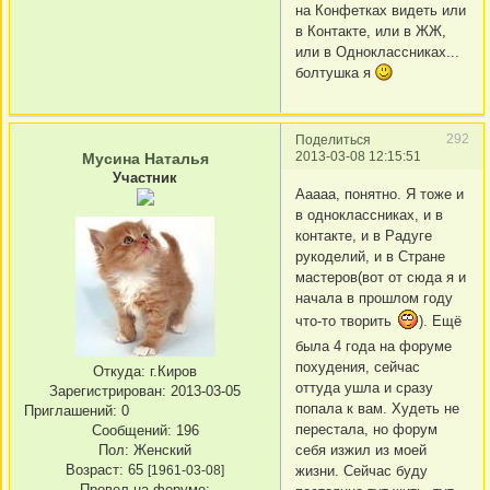
на Конфетках видеть или
в Контакте, или в ЖЖ,
или в Одноклассниках...
болтушка я
292
Поделиться
2013-03-08 12:15:51
Мусина Наталья
Участник
Ааааа, понятно. Я тоже и
в одноклассниках, и в
контакте, и в Радуге
рукоделий, и в Стране
мастеров(вот от сюда я и
начала в прошлом году
что-то творить
). Ещё
была 4 года на форуме
похудения, сейчас
Откуда:
г.Киров
оттуда ушла и сразу
Зарегистрирован
: 2013-03-05
попала к вам. Худеть не
Приглашений:
0
перестала, но форум
Сообщений:
196
Пол:
Женский
себя изжил из моей
Возраст:
65
[1961-03-08]
жизни. Сейчас буду
Провел на форуме: