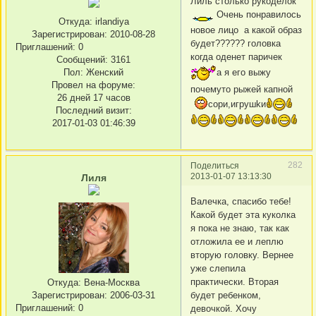
Лиль столько рукоделок
Очень понравилось
Откуда:
irlandiya
новое лицо а какой образ
Зарегистрирован
: 2010-08-28
будет?????? головка
Приглашений:
0
когда оденет паричек
Сообщений:
3161
Пол:
Женский
а я его выжу
Провел на форуме:
почемуто рыжей капной
26 дней 17 часов
сори,игрушkи
Последний визит:
2017-01-03 01:46:39
282
Поделиться
2013-01-07 13:13:30
Лиля
Валечка, спасибо тебе!
Какой будет эта куколка
я пока не знаю, так как
отложила ее и леплю
вторую головку. Вернее
уже слепила
практически. Вторая
Откуда:
Вена-Москва
будет ребенком,
Зарегистрирован
: 2006-03-31
Приглашений:
0
девочкой. Хочу