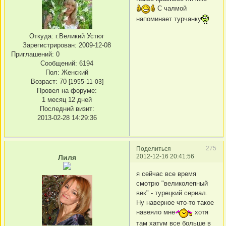
С чалмой
напоминает турчанку
Откуда:
г.Великий Устюг
Зарегистрирован
: 2009-12-08
Приглашений:
0
Сообщений:
6194
Пол:
Женский
Возраст:
70
[1955-11-03]
Провел на форуме:
1 месяц 12 дней
Последний визит:
2013-02-28 14:29:36
275
Поделиться
2012-12-16 20:41:56
Лиля
я сейчас все время
смотрю "великолепный
век" - турецкий сериал.
Ну наверное что-то такое
навеяло мне
хотя
там хатум все больше в