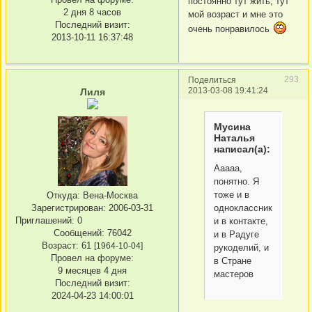
постоянно тут жить, тут
2 дня 8 часов
мой возраст и мне это
Последний визит:
очень понравилось
2013-10-11 16:37:48
293
Поделиться
2013-03-08 19:41:24
Лиля
Мусина
Наталья
написал(а):
Ааааа,
понятно. Я
тоже и в
Откуда:
Вена-Москва
Зарегистрирован
: 2006-03-31
одноклассниках,
Приглашений:
0
и в контакте,
Сообщений:
76042
и в Радуге
Возраст:
61
[1964-10-04]
рукоделий, и
Провел на форуме:
в Стране
9 месяцев 4 дня
мастеров
Последний визит:
2024-04-23 14:00:01