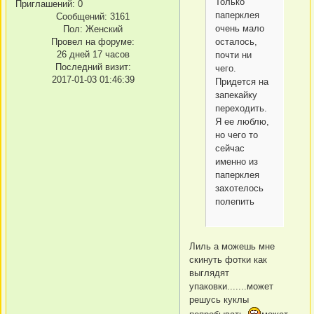
Только
Приглашений:
0
паперклея
Сообщений:
3161
очень мало
Пол:
Женский
осталось,
Провел на форуме:
26 дней 17 часов
почти ни
Последний визит:
чего.
2017-01-03 01:46:39
Придется на
запекайку
переходить.
Я ее люблю,
но чего то
сейчас
именно из
паперклея
захотелось
полепить
Лиль а можeшь мне
скинуть фотки как
выглядят
упаковки.......может
решусь куклы