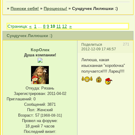
»
Поиски себя!
»
Процессы!
»
Сундучек Лилюшки :)
Страница:
«
1
…
8
9
10
11
12
»
Сундучек Лилюшки :)
271
Поделиться
2012-12-09 17:46:57
КорОлек
Душа компании!
Лилюша, какая
изысканная "коробочка"
получается!!!! Ларец!!!!
Откуда:
Рязань
Зарегистрирован
: 2011-04-02
Приглашений:
0
Сообщений:
3871
Пол:
Женский
Возраст:
57
[1968-08-31]
Провел на форуме:
18 дней 7 часов
Последний визит: