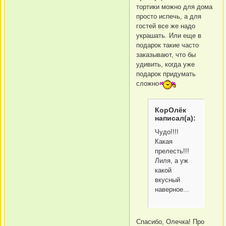
тортики можно для дома
просто испечь, а для
гостей все же надо
украшать. Или еще в
подарок такие часто
заказывают, что бы
удивить, когда уже
подарок придумать
сложно
КорОлёк
написал(а):
Чудо!!!!
Какая
прелесть!!!
Лиля, а уж
какой
вкусный
наверное...
Спасибо, Олечка! Про