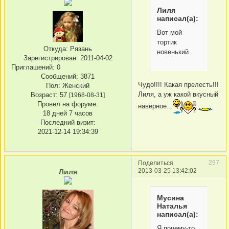
Лиля
написал(а):
Вот мой
тортик
Откуда:
Рязань
новенький
Зарегистрирован
: 2011-04-02
Приглашений:
0
Сообщений:
3871
Чудо!!!! Какая прелесть!!!
Пол:
Женский
Лиля, а уж какой вкусный
Возраст:
57
[1968-08-31]
Провел на форуме:
наверное...
18 дней 7 часов
Последний визит:
2021-12-14 19:34:39
297
Поделиться
2013-03-25 13:42:02
Лиля
Мусина
Наталья
написал(а):
Я почему-то