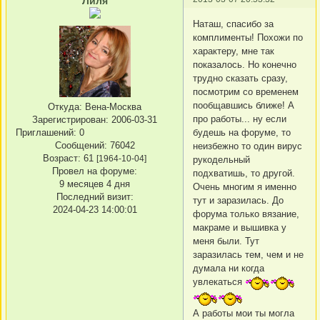
Лиля
Наташ, спасибо за
комплименты! Похожи по
характеру, мне так
показалось. Но конечно
трудно сказать сразу,
посмотрим со временем
пообщавшись ближе! А
Откуда:
Вена-Москва
про работы... ну если
Зарегистрирован
: 2006-03-31
Приглашений:
0
будешь на форуме, то
Сообщений:
76042
неизбежно то один вирус
Возраст:
61
[1964-10-04]
рукодельный
Провел на форуме:
подхватишь, то другой.
9 месяцев 4 дня
Очень многим я именно
Последний визит:
тут и заразилась. До
2024-04-23 14:00:01
форума только вязание,
макраме и вышивка у
меня были. Тут
заразилась тем, чем и не
думала ни когда
увлекаться
А работы мои ты могла