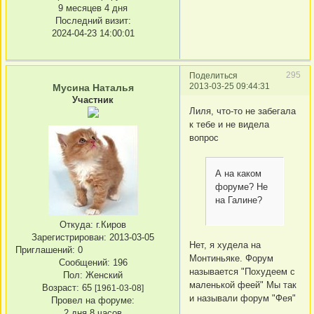
9 месяцев 4 дня
Последний визит:
2024-04-23 14:00:01
295
Поделиться
2013-03-25 09:44:31
Мусина Наталья
Участник
Лиля, что-то не забегала
к тебе и не видела
вопрос
А на каком
форуме? Не
на Галине?
Откуда:
г.Киров
Зарегистрирован
: 2013-03-05
Нет, я худела на
Приглашений:
0
Монтиньяке. Форум
Сообщений:
196
называется "Похудеем с
Пол:
Женский
маленькой феей" Мы так
Возраст:
65
[1961-03-08]
и называли форум "Фея"
Провел на форуме:
2 дня 8 часов