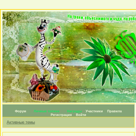
Форум
Личные топики
Награды
Участники
Правила
Регистрация
Войти
Активные темы