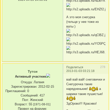
А это моя снегурка
(тельце у нее тоже из
ваты )
278
Поделиться
2013-01-03 03:21:18
Тутси
Активный участник
вай вай вай! снеговички и
Откуда:
Латвия
Снегурочка такие
Зарегистрирован
: 2012-02-15
нарядненькие!
а
Приглашений:
0
шарики такие пушистые!
Сообщений:
417
Пол:
Женский
ЗдОрово!!! Красиво!
Возраст:
55
[1971-08-01]
Провел на форуме: