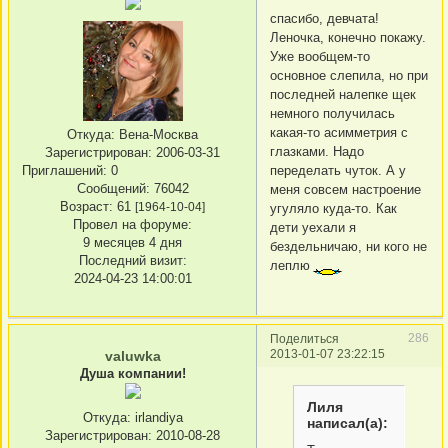
спасибо, девчата!
Леночка, конечно покажу.
Уже вообщем-то
основное слепила, но при
последней налепке щек
немного получилась
какая-то асимметрия с
Откуда:
Вена-Москва
глазками. Надо
Зарегистрирован
: 2006-03-31
Приглашений:
0
переделать чуток. А у
Сообщений:
76042
меня совсем настроение
Возраст:
61
[1964-10-04]
угуляло куда-то. Как
Провел на форуме:
дети уехали я
9 месяцев 4 дня
бездельничаю, ни кого не
Последний визит:
леплю
2024-04-23 14:00:01
286
Поделиться
2013-01-07 23:22:15
valuwka
Душа компании!
Лиля
Откуда:
irlandiya
написал(а):
Зарегистрирован
: 2010-08-28