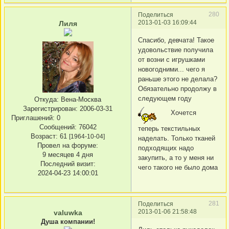
280
Поделиться
2013-01-03 16:09:44
Лиля
Спасибо, девчата! Такое
удовольствие получила
от возни с игрушками
новогодними... чего я
раньше этого не делала?
Обязательно продолжу в
следующем году
Откуда:
Вена-Москва
Зарегистрирован
: 2006-03-31
Хочется
Приглашений:
0
Сообщений:
76042
теперь текстильных
Возраст:
61
[1964-10-04]
наделать. Только тканей
Провел на форуме:
подходящих надо
9 месяцев 4 дня
закупить, а то у меня ни
Последний визит:
чего такого не было дома
2024-04-23 14:00:01
281
Поделиться
2013-01-06 21:58:48
valuwka
Душа компании!