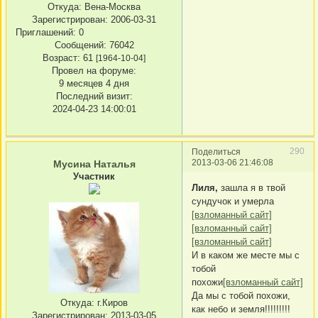
Откуда:
Вена-Москва
Зарегистрирован
: 2006-03-31
Приглашений:
0
Сообщений:
76042
Возраст:
61
[1964-10-04]
Провел на форуме:
9 месяцев 4 дня
Последний визит:
2024-04-23 14:00:01
290
Поделиться
2013-03-06 21:46:08
Мусина Наталья
Участник
Лиля,
зашла я в твой
сундучок и умерла
[взломанный сайт]
[взломанный сайт]
[взломанный сайт]
И в каком же месте мы с
тобой
похожи
[взломанный сайт]
Да мы с тобой похожи,
Откуда:
г.Киров
как небо и земля!!!!!!!!!
Зарегистрирован
: 2013-03-05