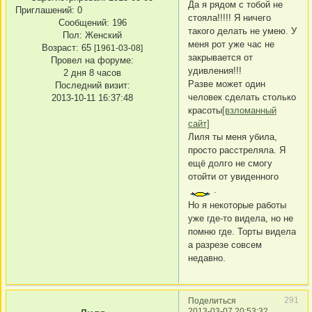
Да я рядом с тобой не
Приглашений:
0
стояла!!!!! Я ничего
Сообщений:
196
такого делать не умею. У
Пол:
Женский
меня рот уже час не
Возраст:
65
[1961-03-08]
закрывается от
Провел на форуме:
удивления!!!
2 дня 8 часов
Разве может один
Последний визит:
человек сделать столько
2013-10-11 16:37:48
красоты
[взломанный
сайт]
Лиля ты меня убила,
просто расстреляла. Я
ещё долго не смогу
отойти от увиденного
.
Но я некоторые работы
уже где-то видела, но не
помню где. Торты видела
а разрезе совсем
недавно.
291
Поделиться
2013-03-07 20:53:32