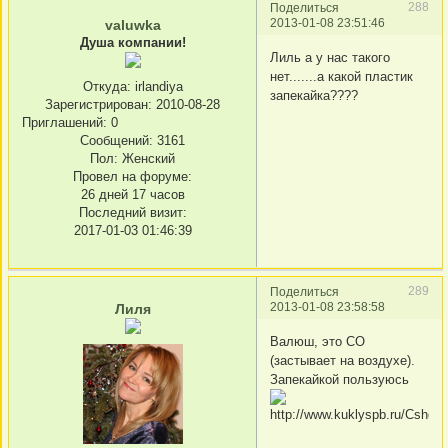
288
Поделиться
2013-01-08 23:51:46
valuwka
Душа компании!
Лиль а у нас такого
нет.......а какой пластик
Откуда:
irlandiya
запекайка????
Зарегистрирован
: 2010-08-28
Приглашений:
0
Сообщений:
3161
Пол:
Женский
Провел на форуме:
26 дней 17 часов
Последний визит:
2017-01-03 01:46:39
289
Поделиться
2013-01-08 23:58:58
Лиля
Валюш, это СО
(застывает на воздухе).
Запекайкой пользуюсь