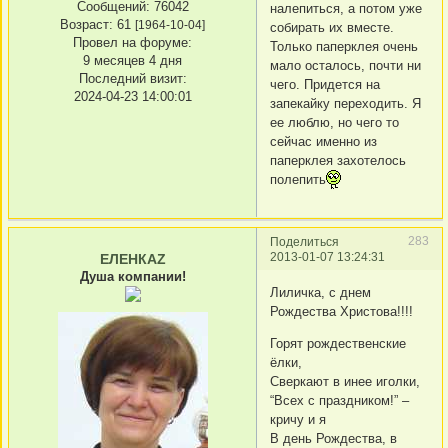
Сообщений:
76042
налепиться, а потом уже
Возраст:
61
[1964-10-04]
собирать их вместе.
Провел на форуме:
Только паперклея очень
9 месяцев 4 дня
мало осталось, почти ни
Последний визит:
чего. Придется на
2024-04-23 14:00:01
запекайку переходить. Я
ее люблю, но чего то
сейчас именно из
паперклея захотелось
полепить
283
Поделиться
2013-01-07 13:24:31
ЕЛЕНКАZ
Душа компании!
Лиличка, с днем
Рождества Христова!!!!
Горят рождественские
ёлки,
Сверкают в инее иголки,
“Всех с праздником!” –
кричу и я
В день Рождества, в