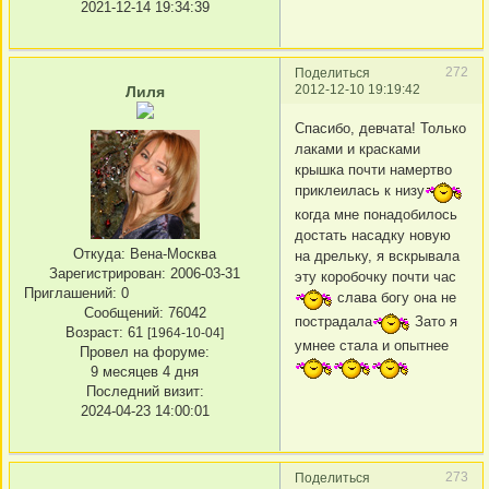
2021-12-14 19:34:39
272
Поделиться
2012-12-10 19:19:42
Лиля
Спасибо, девчата! Только
лаками и красками
крышка почти намертво
приклеилась к низу
когда мне понадобилось
достать насадку новую
Откуда:
Вена-Москва
на дрельку, я вскрывала
Зарегистрирован
: 2006-03-31
эту коробочку почти час
Приглашений:
0
слава богу она не
Сообщений:
76042
пострадала
Зато я
Возраст:
61
[1964-10-04]
умнее стала и опытнее
Провел на форуме:
9 месяцев 4 дня
Последний визит:
2024-04-23 14:00:01
273
Поделиться