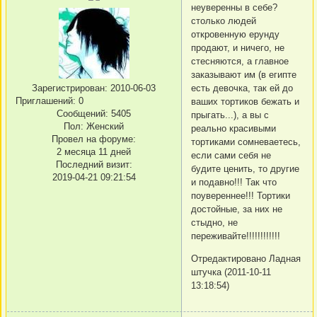
неуверенны в себе?
столько людей
откровенную ерунду
продают, и ничего, не
стесняются, а главное
заказывают им (в египте
есть девочка, так ей до
Зарегистрирован
: 2010-06-03
Приглашений:
0
ваших тортиков бежать и
Сообщений:
5405
прыгать...), а вы с
Пол:
Женский
реально красивыми
Провел на форуме:
тортиками сомневаетесь,
2 месяца 11 дней
если сами себя не
Последний визит:
будите ценить, то другие
2019-04-21 09:21:54
и подавно!!! Так что
поувереннее!!! Тортики
достойные, за них не
стыдно, не
переживайте!!!!!!!!!!!!
Отредактировано Ладная
штучка (2011-10-11
13:18:54)