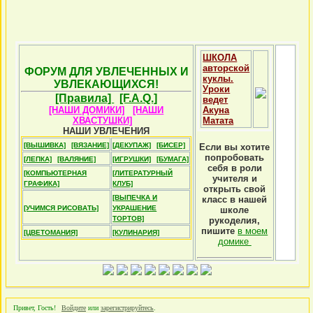
ШКОЛА
авторской
ФОРУМ ДЛЯ УВЛЕЧЕННЫХ И
куклы.
УВЛЕКАЮЩИХСЯ!
Уроки
[Правила]
[F.A.Q.]
ведет
[НАШИ ДОМИКИ]
[НАШИ
Акуна
ХВАСТУШКИ]
Матата
НАШИ УВЛЕЧЕНИЯ
[ВЫШИВКА]
[ВЯЗАНИЕ]
[ДЕКУПАЖ]
[БИСЕР]
Если вы хотите
попробовать
[ЛЕПКА]
[ВАЛЯНИЕ]
[ИГРУШКИ]
[БУМАГА]
себя в роли
[КОМПЬЮТЕРНАЯ
[ЛИТЕРАТУРНЫЙ
учителя и
ГРАФИКА]
КЛУБ]
открыть свой
[ВЫПЕЧКА И
класс в нашей
[УЧИМСЯ РИСОВАТЬ]
УКРАШЕНИЕ
школе
ТОРТОВ]
рукоделия,
пишите
в моем
[ЦВЕТОМАНИЯ]
[КУЛИНАРИЯ]
домике
Привет, Гость!
Войдите
или
зарегистрируйтесь
.