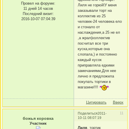
Провел на форуме:
Лиля не горюй!У меня
11 дней 14 часов
заказывали торт на
Последний визит:
коллектив из 25
2016-10-07 07:04:39
человек-24 человека ело
и стонало от
наслаждения,а 25 не ел
,а жрал(коллектив
посчитал все три
куска,которые она
слопала,) и постоянно
каждый кусок
приправляла едкими
замечаниями,Для нее
лично я предложила
покупать тортики в
магазине!!!!
Цитировать
Вверх
11
Поделиться
2011-
10-11 08:07:19
божья коровка
Участник
Лиля
, тортик