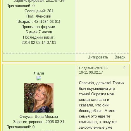
Зарегистрирован
: 2011-07-24
Приглашений:
0
Сообщений:
201
Пол:
Женский
Возраст:
42
[1984-03-01]
Провел на форуме:
5 дней 7 часов
Последний визит:
2014-02-03 14:07:01
Цитировать
Вверх
9
Поделиться
2011-
10-11 00:32:17
Лиля
Спасибо, девчата! Тортик
был вкуснющим это
точно! Обрезки моя
семья слопала и
сказали, что они
бесподобные. А моя
семья это еще те
Откуда:
Вена-Москва
критиканы, к тому же
Зарегистрирован
: 2006-03-31
Приглашений:
0
закормленные уже