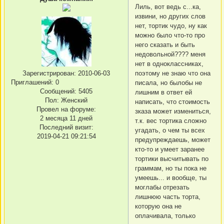
Лиль, вот ведь с...ка,
извини, но других слов
нет, тортик чудо, ну как
можно было что-то про
него сказать и быть
недовольной???? меня
нет в одноклассниках,
поэтому не знаю что она
Зарегистрирован
: 2010-06-03
Приглашений:
0
писала, но былобы не
Сообщений:
5405
лишним в ответ ей
Пол:
Женский
написать, что стоимость
Провел на форуме:
зказа может измениться,
2 месяца 11 дней
т.к. вес тортика сложно
Последний визит:
угадать, о чем ты всех
2019-04-21 09:21:54
предупреждаешь, может
кто-то и умеет заранее
тортики высчитывать по
граммам, но ты пока не
умеешь... и вообще, ты
моглабы отрезать
лишнюю часть торта,
которую она не
оплачивала, только