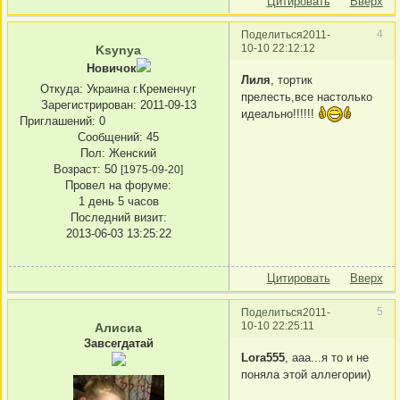
Цитировать
Вверх
4
Поделиться
2011-
10-10 22:12:12
Ksynya
Новичок
Лиля
, тортик
Откуда:
Украина г.Кременчуг
прелесть,все настолько
Зарегистрирован
: 2011-09-13
идеально!!!!!!
Приглашений:
0
Сообщений:
45
Пол:
Женский
Возраст:
50
[1975-09-20]
Провел на форуме:
1 день 5 часов
Последний визит:
2013-06-03 13:25:22
Цитировать
Вверх
5
Поделиться
2011-
10-10 22:25:11
Алисиа
Завсегдатай
Lora555
, ааа...я то и не
поняла этой аллегории)