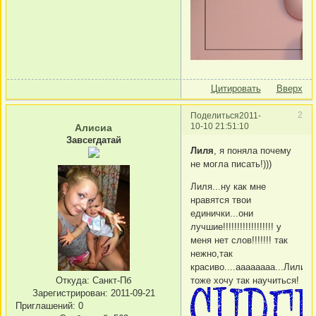
Цитировать
Вверх
2
Поделиться
2011-
10-10 21:51:10
Алисиа
Завсегдатай
Лиля
, я поняла почему
не могла писать!)))
Лиля...ну как мне
нравятся твои
единички...они
лучшие!!!!!!!!!!!!!!!!!! у
меня нет слов!!!!!!! так
нежно,так
красиво....аааааааа...Лиличк
Откуда:
Санкт-Пб
тоже хочу так научиться!
Зарегистрирован
: 2011-09-21
Приглашений:
0