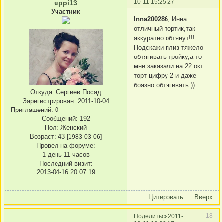
10-11 15:25:27
uppi13
Участник
Inna200286
, Инна
отличный тортик,так
аккуратно обтянут!!!
Подскажи плиз тяжело
обтягивать тройку,а то
мне заказали на 22 окт
торт цифру 2-и даже
боязно обтягивать ))
Откуда:
Сергиев Посад
Зарегистрирован
: 2011-10-04
Приглашений:
0
Сообщений:
192
Пол:
Женский
Возраст:
43
[1983-03-06]
Провел на форуме:
1 день 11 часов
Последний визит:
2013-04-16 20:07:19
Цитировать
Вверх
18
Поделиться
2011-