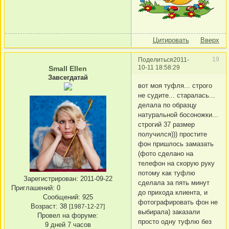
Цитировать
Вверх
19
Поделиться
2011-
10-11 18:58:29
Small Ellen
Завсегдатай
вот моя туфля... строго
не судите... старалась...
делала по образцу
натуральной босоножки...
строгий 37 размер
получился))) простите
фон пришлось замазать
(фото сделано на
телефон на скорую руку
потому как туфлю
Зарегистрирован
: 2011-09-22
сделала за пять минут
Приглашений:
0
до прихода клиента, и
Сообщений:
925
фотографировать фон не
Возраст:
38
[1987-12-27]
выбирала) заказали
Провел на форуме:
просто одну туфлю без
9 дней 7 часов