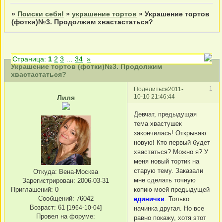
»
Поиски себя!
»
украшение тортов
»
Украшение тортов
(фотки)№3. Продолжим хвастастаться?
Страница:
1
2
3
…
34
»
Украшение тортов (фотки)№3. Продолжим
хвастастаться?
1
Поделиться
2011-
10-10 21:46:44
Лиля
Девчат, предыдущая
тема хвастушек
закончилась! Открываю
новую! Кто первый будет
хвастаться? Можно я? У
меня новый тортик на
старую тему. Заказали
Откуда:
Вена-Москва
мне сделать точную
Зарегистрирован
: 2006-03-31
Приглашений:
0
копию моей предыдущей
Сообщений:
76042
единички
. Только
Возраст:
61
[1964-10-04]
начинка другая. Но все
Провел на форуме:
равно покажу, хотя этот