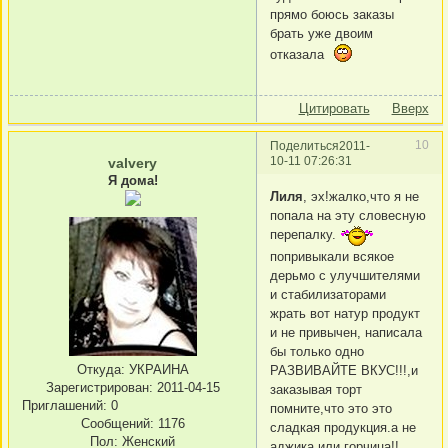
прямо боюсь заказы
брать уже двоим
отказала
Цитировать
Вверх
10
Поделиться
2011-
10-11 07:26:31
valvery
Я дома!
Лиля
, эх!жалко,что я не
попала на эту словесную
перепалку.
попривыкали всякое
дерьмо с улучшителями
и стабилизаторами
жрать вот натур продукт
и не привычен, написала
бы только одно
Откуда:
УКРАИНА
РАЗВИВАЙТЕ ВКУС!!!,и
Зарегистрирован
: 2011-04-15
заказывая торт
Приглашений:
0
помните,что это это
Сообщений:
1176
сладкая продукция.а не
Пол:
Женский
аджика или горчица!!