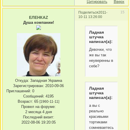
Цитировать
Вверх
15
Поделиться
2011-
10-11 13:26:00
ЕЛЕНКАZ
Душа компании!
Ладная
штучка
написал(а):
Девочки, что
же вы так
неуверенны в
себе?
Откуда:
Западная Украина
Зарегистрирован
: 2010-09-06
Ладная
Приглашений:
0
штучка
Сообщений:
4195
написал(а):
Возраст:
65
[1960-11-11]
а вы с
Провел на форуме:
реально
2 месяца 4 дня
красивыми
Последний визит:
тортиками
2022-08-06 19:20:05
сомневаетесь,