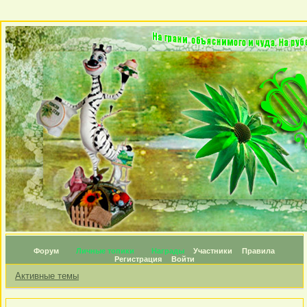
Форум
Личные топики
Награды
Участники
Правила
Регистрация
Войти
Активные темы