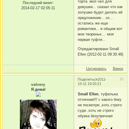
торта. мол чел для
Последний визит:
девушки... сказал что как
2014-02-17 02:05:11
золушке будет делать ей
предложение... эх...
остались же еще
романтики... в общем вот
мое творенье.... моя
первая туфля...
Отредактировано Small
Ellen (2012-02-11 09:30:48)
Цитировать
Вверх
20
Поделиться
2011-
10-11 19:20:21
valvery
Я дома!
Small Ellen
, туфелька
отличная!!! с какого боку
не посмотри ,хоть строго
суди ,хоть не строго
обувка безупречная