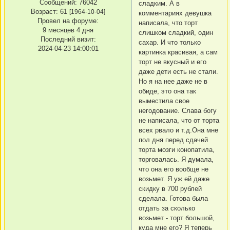
Сообщений:
76042
сладким. А в
Возраст:
61
[1964-10-04]
комментариях девушка
Провел на форуме:
написала, что торт
9 месяцев 4 дня
слишком сладкий, один
Последний визит:
сахар. И что только
2024-04-23 14:00:01
картинка красивая, а сам
торт не вкусный и его
даже дети есть не стали.
Но я на нее даже не в
обиде, это она так
выместила свое
негодование. Слава богу
не написала, что от торта
всех рвало и т.д.Она мне
пол дня перед сдачей
торта мозги конопатила,
торговалась. Я думала,
что она его вообще не
возьмет. Я уж ей даже
скидку в 700 рублей
сделала. Готова была
отдать за сколько
возьмет - торт большой,
куда мне его? Я теперь