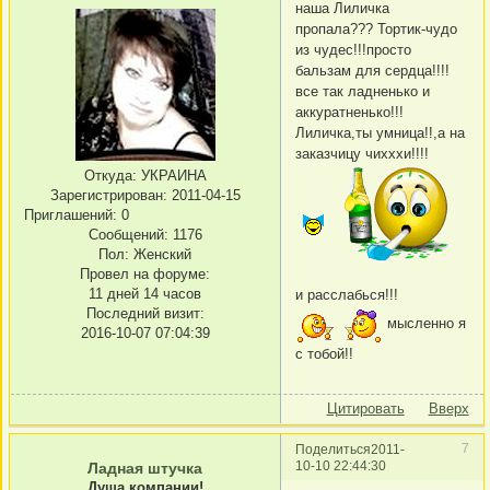
наша Лиличка
пропала??? Тортик-чудо
из чудес!!!просто
бальзам для сердца!!!!
все так ладненько и
аккуратненько!!!
Лиличка,ты умница!!,а на
заказчицу чихххи!!!!
Откуда:
УКРАИНА
Зарегистрирован
: 2011-04-15
Приглашений:
0
Сообщений:
1176
Пол:
Женский
Провел на форуме:
11 дней 14 часов
и расслабься!!!
Последний визит:
мысленно я
2016-10-07 07:04:39
с тобой!!
Цитировать
Вверх
7
Поделиться
2011-
10-10 22:44:30
Ладная штучка
Душа компании!