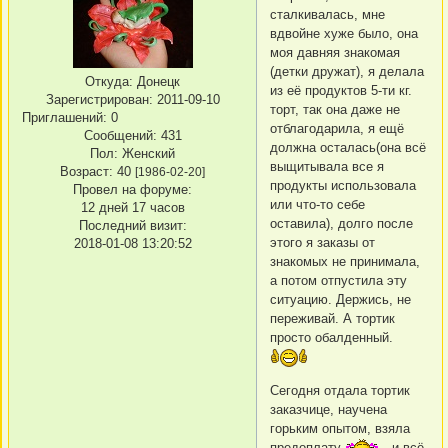
сталкивалась, мне
вдвойне хуже было, она
моя давняя знакомая
(детки дружат), я делала
Откуда:
Донецк
из её продуктов 5-ти кг.
Зарегистрирован
: 2011-09-10
торт, так она даже не
Приглашений:
0
отблагодарила, я ещё
Сообщений:
431
должна осталась(она всё
Пол:
Женский
выщитывала все я
Возраст:
40
[1986-02-20]
продукты использовала
Провел на форуме:
или что-то себе
12 дней 17 часов
оставила), долго после
Последний визит:
этого я заказы от
2018-01-08 13:20:52
знакомых не принимала,
а потом отпустила эту
ситуацию. Держись, не
переживай. А тортик
просто обалденный.
Сегодня отдала тортик
заказчице, научена
горьким опытом, взяла
предоплату
, и всё