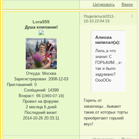
Цитировать
Вверх
3
Поделиться
2011-
10-10 22:04:19
Lora555
Душа компании!
Алисиа
написал(а):
Лиль,а что
значит С
ГОРЬКИМ...это
так и было
Откуда:
Москва
задумано?
Зарегистрирован
: 2008-12-03
ОооООо
Приглашений:
0
Сообщений:
14399
Возраст:
66
[1960-07-18]
Горечь от
Провел на форуме:
заказчицы...бывают
2 месяца 6 дней
такие,от которых торты
Последний визит:
приобретают горький
2014-10-26 20:33:11
вкус!